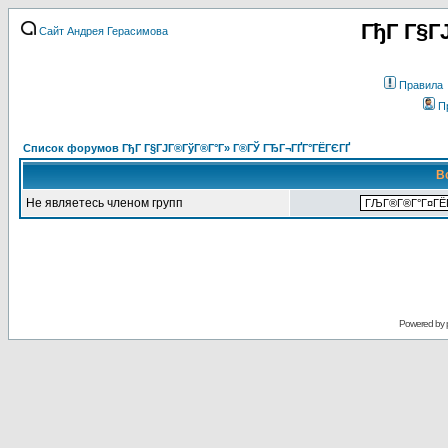
ГђГ Г§Г
Сайт Андрея Герасимова
Правила
П
Список форумов ГђГ Г§ГЈГ®ГўГ®Г°Г» Г®ГЎ ГЂГ¬ГҐГ°ГЁГЄГҐ
В
Не являетесь членом групп
Powered by