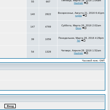
Пятница, Марта 18, 2016 1:04am
55
667
Hashish
Воскресенье, Августа 21, 2016 6:41pm
140
2822
rugda
Суббота, Марта 26, 2016 2:02am
147
4769
Doxx
Понедельник, Марта 28, 2016 4:29pm
39
1059
Tet
Четверг, Апреля 28, 2016 1:52am
54
1328
Hashish
Часовой пояс: GMT