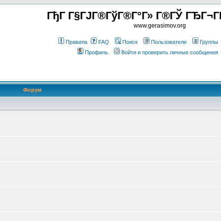
ГђГ Г§ГЈГ®ГўГ®Г°Г» Г®ГЎ ГЂГ¬Г
www.gerasimov.org
Правила
FAQ
Поиск
Пользователи
Группы
Профиль
Войти и проверить личные сообщения
Форум