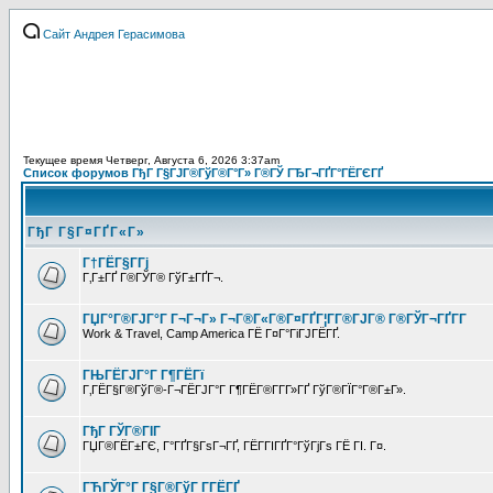
Сайт Андрея Герасимова
Текущее время Четверг, Августа 6, 2026 3:37am
Список форумов ГђГ Г§ГЈГ®ГўГ®Г°Г» Г®ГЎ ГЂГ¬ГҐГ°ГЁГЄГҐ
ГђГ Г§Г¤ГҐГ«Г»
Г†ГЁГ§Г­Гј
Г‚Г±ГҐ Г®ГЎГ® ГўГ±ГҐГ¬.
ГЏГ°Г®ГЈГ°Г Г¬Г¬Г» Г¬Г®Г«Г®Г¤ГҐГ¦Г­Г®ГЈГ® Г®ГЎГ¬ГҐГ­Г
Work & Travel, Camp America ГЁ Г¤Г°ГіГЈГЁГҐ.
ГЊГЁГЈГ°Г Г¶ГЁГї
Г‚ГЁГ§Г®ГўГ®-Г¬ГЁГЈГ°Г Г¶ГЁГ®Г­Г­Г»ГҐ ГўГ®ГЇГ°Г®Г±Г».
ГђГ ГЎГ®ГІГ
ГЏГ®ГЁГ±ГЄ, Г°ГҐГ§ГѕГ¬ГҐ, ГЁГ­ГІГҐГ°ГўГјГѕ ГЁ ГІ. Г¤.
ГЋГЎГ°Г Г§Г®ГўГ Г­ГЁГҐ