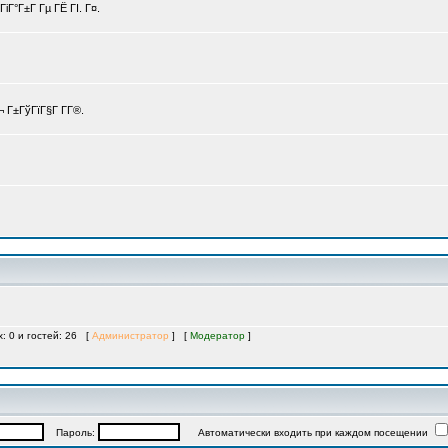
іГ°Г±Г Гµ ГЁ ГІ. Г¤.
 Г±ГўГїГ§Г Г­Г®.
х: 0 и гостей: 26 [
Администратор
] [
Модератор
]
Пароль:
Автоматически входить при каждом посещении