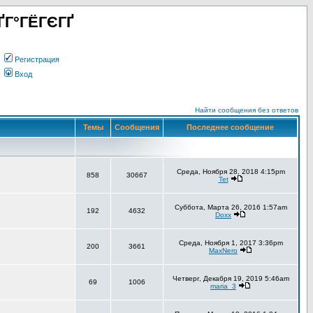
ҐГ°ГЁГЄГҐ
Регистрация
Вход
Найти сообщения без ответов
Темы
Сообщения
Последнее сообщение
Среда, Ноября 28, 2018 4:15pm
858
30667
Tet
Суббота, Марта 26, 2016 1:57am
192
4632
Doxx
Среда, Ноября 1, 2017 3:36pm
200
3661
MaxNero
Четверг, Декабря 19, 2019 5:46am
69
1006
maria_3