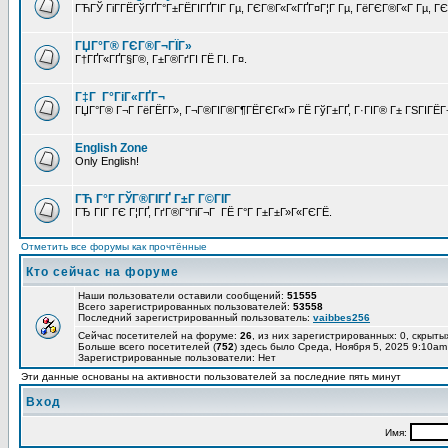
ГЋГЎ ГіГ­ГЁГўГҐГ°Г±ГЁГІГҐГІГ Гµ, ГЄГ®Г«Г«ГҐГ¤Г¦Г Гµ, ГёГЄГ®Г«Г Гµ, ГЄГ
ГЏГ°Г® ГЄГ®Г¬ГЇГ»
Г†ГҐГ«ГҐГ§Г®, Г±Г®ГґГІ ГЁ ГІ. Г¤.
Г‡Г Г°ГіГ«ГҐГ¬
ГЏГ°Г® Г¬Г ГёГЁГ­Г», Г¬Г®ГІГ®Г¶ГЁГЄГ«Г» ГЁ ГўГ±ГҐ, Г·ГІГ® Г± ГЅГІГЁГ¬
English Zone
Only English!
ГЋ Г°Г ГЎГ®ГІГҐ Г±Г Г©ГІГ
ГЂ ГІГ ГЄ Г¦ГҐ, ГґГ®Г°ГіГ¬Г ГЁ Г°Г Г±Г±Г»Г«ГЄГЁ.
Отметить все форумы как прочтённые
Кто сейчас на форуме
Наши пользователи оставили сообщений:
51555
Всего зарегистрированных пользователей:
53558
Последний зарегистрированный пользователь:
vaibbes256
Сейчас посетителей на форуме:
26
, из них зарегистрированных: 0, скрыты
Больше всего посетителей (
752
) здесь было Среда, Ноября 5, 2025 9:10am
Зарегистрированные пользователи: Нет
Эти данные основаны на активности пользователей за последние пять минут
Вход
Имя: