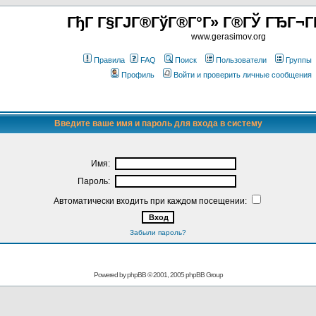
ГђГ Г§ГЈГ®ГўГ®Г°Г» Г®ГЎ ГЂГ¬Г
www.gerasimov.org
Правила
FAQ
Поиск
Пользователи
Группы
Профиль
Войти и проверить личные сообщения
Введите ваше имя и пароль для входа в систему
Имя:
Пароль:
Автоматически входить при каждом посещении:
Забыли пароль?
Powered by
phpBB
© 2001, 2005 phpBB Group