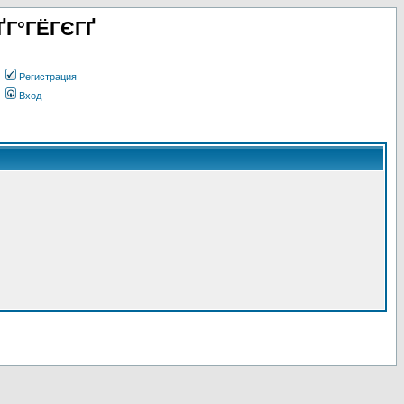
ҐГ°ГЁГЄГҐ
Регистрация
Вход