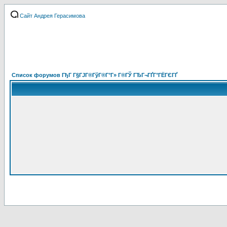
Сайт Андрея Герасимова
Список форумов ГђГ Г§ГЈГ®ГўГ®Г°Г» Г®ГЎ ГЂГ¬ГҐГ°ГЁГЄГҐ