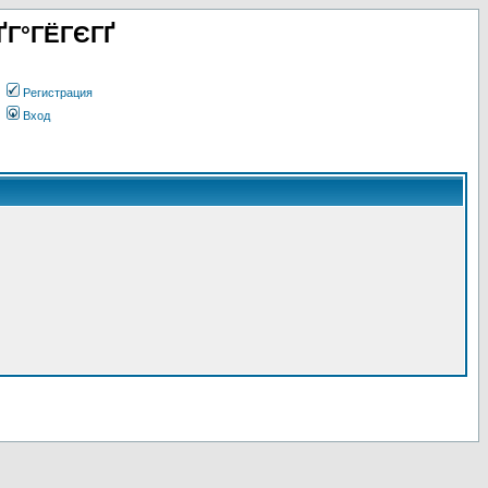
ҐГ°ГЁГЄГҐ
Регистрация
Вход