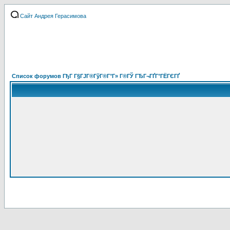
Сайт Андрея Герасимова
Список форумов ГђГ Г§ГЈГ®ГўГ®Г°Г» Г®ГЎ ГЂГ¬ГҐГ°ГЁГЄГҐ