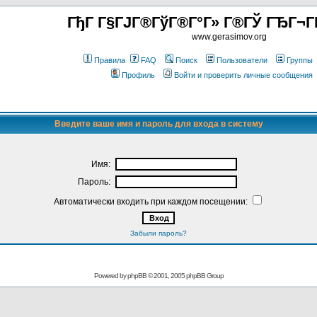
ГђГ Г§ГЈГ®ГўГ®Г°Г» Г®ГЎ ГЂГ¬Г
www.gerasimov.org
Правила
FAQ
Поиск
Пользователи
Группы
Профиль
Войти и проверить личные сообщения
Введите ваше имя и пароль для входа в систему
Имя:
Пароль:
Автоматически входить при каждом посещении:
Забыли пароль?
Powered by
phpBB
© 2001, 2005 phpBB Group