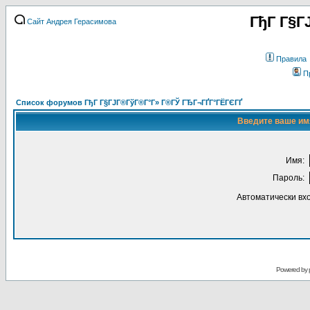
ГђГ Г§Г
Сайт Андрея Герасимова
Правила
П
Список форумов ГђГ Г§ГЈГ®ГўГ®Г°Г» Г®ГЎ ГЂГ¬ГҐГ°ГЁГЄГҐ
Введите ваше имя
Имя:
Пароль:
Автоматически вх
Powered by