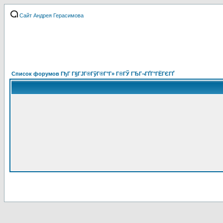
Сайт Андрея Герасимова
Список форумов ГђГ Г§ГЈГ®ГўГ®Г°Г» Г®ГЎ ГЂГ¬ГҐГ°ГЁГЄГҐ