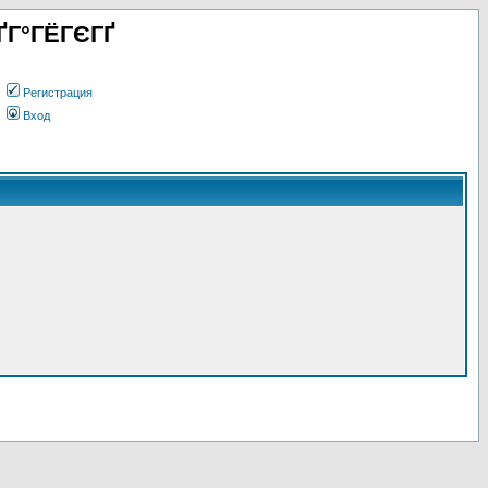
ҐГ°ГЁГЄГҐ
Регистрация
Вход