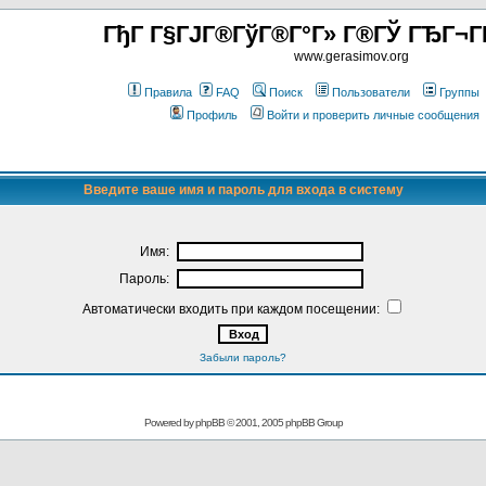
ГђГ Г§ГЈГ®ГўГ®Г°Г» Г®ГЎ ГЂГ¬Г
www.gerasimov.org
Правила
FAQ
Поиск
Пользователи
Группы
Профиль
Войти и проверить личные сообщения
Введите ваше имя и пароль для входа в систему
Имя:
Пароль:
Автоматически входить при каждом посещении:
Забыли пароль?
Powered by
phpBB
© 2001, 2005 phpBB Group