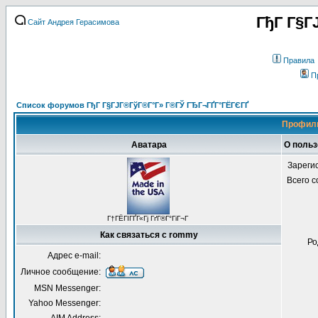
ГђГ Г§Г
Сайт Андрея Герасимова
Правила
П
Список форумов ГђГ Г§ГЈГ®ГўГ®Г°Г» Г®ГЎ ГЂГ¬ГҐГ°ГЁГЄГҐ
Профиль
Аватара
О поль
Зареги
Всего 
Г†ГЁГІГҐГ«Гј ГґГ®Г°ГіГ¬Г
Как связаться с rommy
Ро
Адрес e-mail:
Личное сообщение:
MSN Messenger:
Yahoo Messenger: