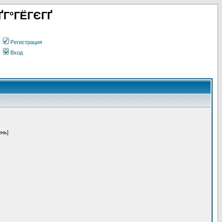
ҐГ°ГЁГЄГҐ
Регистрация
Вход
ень]