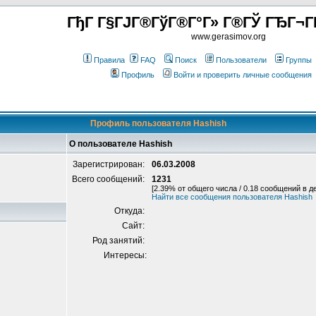
ГђГ Г§ГЈГ®ГўГ®Г°Г» Г®ГЎ ГЂГ¬Г
www.gerasimov.org
Правила
FAQ
Поиск
Пользователи
Группы
Профиль
Войти и проверить личные сообщения
Профиль пользователя Hashish
О пользователе Hashish
Зарегистрирован:
06.03.2008
Всего сообщений:
1231
[2.39% от общего числа / 0.18 сообщений в д
Найти все сообщения пользователя Hashish
Откуда:
Сайт:
Род занятий:
Интересы: