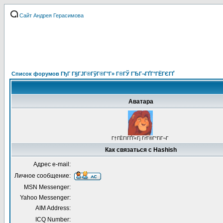
Сайт Андрея Герасимова
Список форумов ГђГ Г§ГЈГ®ГўГ®Г°Г» Г®ГЎ ГЂГ¬ГҐГ°ГЁГЄГҐ
Аватара
Г†ГЁГІГҐГ«Гј ГґГ®Г°ГіГ¬Г
Как связаться с Hashish
Адрес e-mail:
Личное сообщение:
MSN Messenger:
Yahoo Messenger:
AIM Address:
ICQ Number: