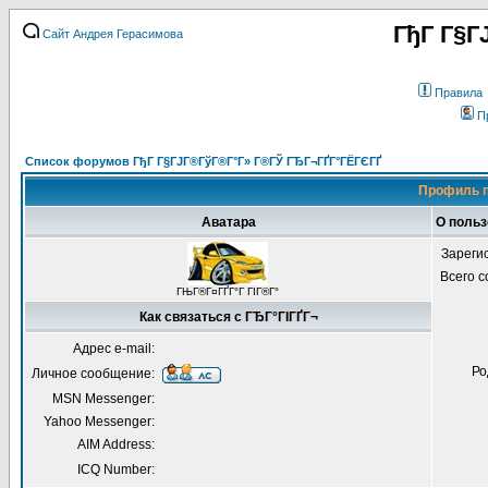
ГђГ Г§Г
Сайт Андрея Герасимова
Правила
П
Список форумов ГђГ Г§ГЈГ®ГўГ®Г°Г» Г®ГЎ ГЂГ¬ГҐГ°ГЁГЄГҐ
Профиль п
Аватара
О польз
Зареги
Всего 
ГЊГ®Г¤ГҐГ°Г ГІГ®Г°
Как связаться с ГЂГ°ГІГҐГ¬
Адрес e-mail:
Ро
Личное сообщение:
MSN Messenger:
Yahoo Messenger:
AIM Address:
ICQ Number: