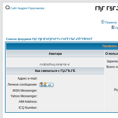
ГђГ Г§Г
Сайт Андрея Герасимова
Правила
П
Список форумов ГђГ Г§ГЈГ®ГўГ®Г°Г» Г®ГЎ ГЂГ¬ГҐГ°ГЁГЄГҐ
Профиль 
Аватара
О польз
Зареги
Г†ГЁГІГҐГ«Гј ГґГ®Г°ГіГ¬Г
Всего 
Как связаться с ГЏ.ГЂ.ГЌ.
Адрес e-mail:
Личное сообщение:
Ро
MSN Messenger:
Yahoo Messenger:
AIM Address:
ICQ Number: