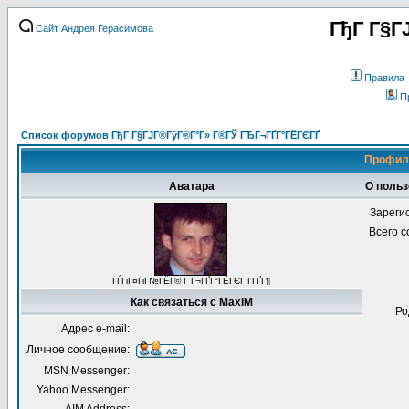
ГђГ Г§Г
Сайт Андрея Герасимова
Правила
П
Список форумов ГђГ Г§ГЈГ®ГўГ®Г°Г» Г®ГЎ ГЂГ¬ГҐГ°ГЁГЄГҐ
Профиль
Аватара
О польз
Зареги
Всего 
ГЃГіГ¤ГіГ№ГЁГ© Г Г¬ГҐГ°ГЁГЄГ Г­ГҐГ¶
Как связаться с MaxiM
Ро
Адрес e-mail:
Личное сообщение:
MSN Messenger:
Yahoo Messenger: