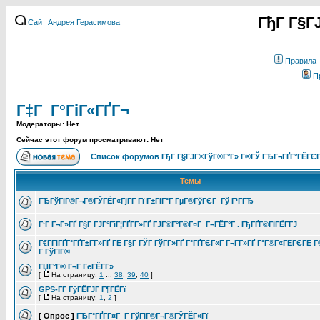
ГђГ Г§Г
Сайт Андрея Герасимова
Правила
П
Г‡Г Г°ГіГ«ГҐГ¬
Модераторы: Нет
Сейчас этот форум просматривают: Нет
Список форумов ГђГ Г§ГЈГ®ГўГ®Г°Г» Г®ГЎ ГЂГ¬ГҐГ°ГЁГЄГ
Темы
ГЂГўГІГ®Г¬Г®ГЎГЁГ«ГјГ­Г Гї Г±ГІГ°Г ГµГ®ГўГЄГ Гў Г‘ГГЂ
Г‘Г Г¬Г»ГҐ Г§Г ГЈГ°ГіГ¦ГҐГ­Г»ГҐ ГЈГ®Г°Г®Г¤Г Г¬ГЁГ°Г . ГђГҐГ©ГІГЁГ­ГЈ
Г€Г­ГІГҐГ°ГҐГ±Г­Г»ГҐ ГЁ Г§Г ГЎГ ГўГ­Г»ГҐ Г°ГҐГЄГ«Г Г¬Г­Г»ГҐ Г°Г®Г«ГЁГЄГЁ 
Г ГўГІГ®
ГЏГ°Г® Г¬Г ГёГЁГ­Г»
[
На страницу:
1
...
38
,
39
,
40
]
GPS-Г­Г ГўГЁГЈГ Г¶ГЁГї
[
На страницу:
1
,
2
]
[ Опрос ]
ГЂГ°ГҐГ­Г¤Г Г ГўГІГ®Г¬Г®ГЎГЁГ«Гї