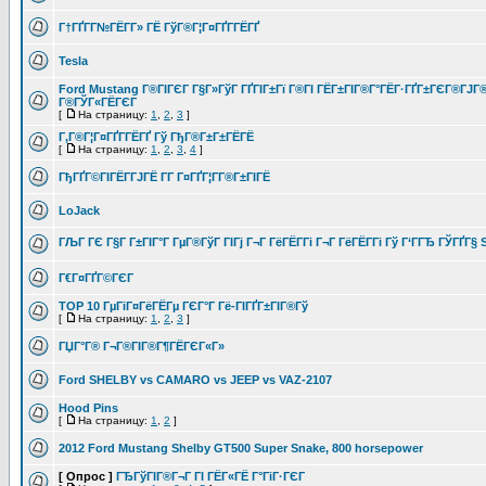
Г†ГҐГ­Г№ГЁГ­Г» ГЁ ГўГ®Г¦Г¤ГҐГ­ГЁГҐ
Tesla
Ford Mustang Г®ГІГЄГ Г§Г»ГўГ ГҐГІГ±Гї Г®ГІ ГЁГ±ГІГ®Г°ГЁГ·ГҐГ±ГЄГ®ГЈГ
Г®ГЎГ«ГЁГЄГ
[
На страницу:
1
,
2
,
3
]
Г‚Г®Г¦Г¤ГҐГ­ГЁГҐ Гў ГђГ®Г±Г±ГЁГЁ
[
На страницу:
1
,
2
,
3
,
4
]
ГђГҐГ©ГІГЁГ­ГЈГЁ Г­Г Г¤ГҐГ¦Г­Г®Г±ГІГЁ
LoJack
ГЉГ ГЄ Г§Г Г±ГІГ°Г ГµГ®ГўГ ГІГј Г¬Г ГёГЁГ­Гі Г¬Г ГёГЁГ­Гі Гў Г‘ГГЂ ГЎГҐГ§
Г€Г¤ГҐГ©ГЄГ
TOP 10 ГµГіГ¤ГёГЁГµ ГЄГ°Г Гё-ГІГҐГ±ГІГ®Гў
[
На страницу:
1
,
2
,
3
]
ГЏГ°Г® Г¬Г®ГІГ®Г¶ГЁГЄГ«Г»
Ford SHELBY vs CAMARO vs JEEP vs VAZ-2107
Hood Pins
[
На страницу:
1
,
2
]
2012 Ford Mustang Shelby GT500 Super Snake, 800 horsepower
[ Опрос ]
ГЂГўГІГ®Г¬Г ГІ ГЁГ«ГЁ Г°ГіГ·ГЄГ