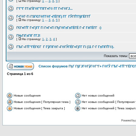
[
На страницу:
1
...
3
,
4
,
5
]
Г’Г°Г Г­Г±ГЇГ®Г°ГІГ­Г»Г© Г­Г Г«Г®ГЈ...
Г•Г®Г·Гі ГЅГЄГ®Г­Г®Г¬ГЁГІГј Г­Г ГЎГҐГ­Г§ГЁГ­ГҐ
[
На страницу:
1
...
3
,
4
,
5
]
Г€Г¤ГҐГ Г«ГјГ­Г Гї Г¤Г«Гї ГђГ®Г±Г±ГЁГЁ Г¬Г ГёГЁГ­Г :)
ГЊГіГ±ГІГ Г­ГЈ!
[
На страницу:
1
,
2
,
3
,
4
]
ГЂГ¬ГҐГ°ГЁГЄГ Г ГўГІГ®Г¬Г®ГЎГЁГ«ГјГ­Г Гї (11 Г·Г Г±ГІГҐГ©).
Показать темы:
Список форумов ГђГ Г§ГЈГ®ГўГ®Г°Г» Г®ГЎ ГЂГ¬ГҐГ°ГЁГЄГ
Страница
1
из
6
Новые сообщения
Нет новых сообщений
Новые сообщения [ Популярная тема ]
Нет новых сообщений [ Популярная 
Новые сообщения [ Тема закрыта ]
Нет новых сообщений [ Тема закрыта
Powered by