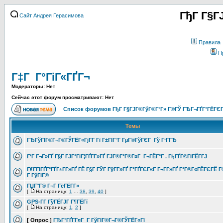
ГђГ Г§Г
Сайт Андрея Герасимова
Правила
П
Г‡Г Г°ГіГ«ГҐГ¬
Модераторы: Нет
Сейчас этот форум просматривают: Нет
Список форумов ГђГ Г§ГЈГ®ГўГ®Г°Г» Г®ГЎ ГЂГ¬ГҐГ°ГЁГЄГ
Темы
ГЂГўГІГ®Г¬Г®ГЎГЁГ«ГјГ­Г Гї Г±ГІГ°Г ГµГ®ГўГЄГ Гў Г‘ГГЂ
Г‘Г Г¬Г»ГҐ Г§Г ГЈГ°ГіГ¦ГҐГ­Г»ГҐ ГЈГ®Г°Г®Г¤Г Г¬ГЁГ°Г . ГђГҐГ©ГІГЁГ­ГЈ
Г€Г­ГІГҐГ°ГҐГ±Г­Г»ГҐ ГЁ Г§Г ГЎГ ГўГ­Г»ГҐ Г°ГҐГЄГ«Г Г¬Г­Г»ГҐ Г°Г®Г«ГЁГЄГЁ 
Г ГўГІГ®
ГЏГ°Г® Г¬Г ГёГЁГ­Г»
[
На страницу:
1
...
38
,
39
,
40
]
GPS-Г­Г ГўГЁГЈГ Г¶ГЁГї
[
На страницу:
1
,
2
]
[ Опрос ]
ГЂГ°ГҐГ­Г¤Г Г ГўГІГ®Г¬Г®ГЎГЁГ«Гї