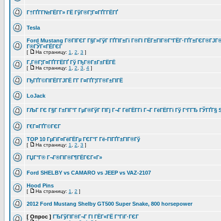
Г†ГҐГ­Г№ГЁГ­Г» ГЁ ГўГ®Г¦Г¤ГҐГ­ГЁГҐ
Tesla
Ford Mustang Г®ГІГЄГ Г§Г»ГўГ ГҐГІГ±Гї Г®ГІ ГЁГ±ГІГ®Г°ГЁГ·ГҐГ±ГЄГ®ГЈГ
Г®ГЎГ«ГЁГЄГ
[
На страницу:
1
,
2
,
3
]
Г‚Г®Г¦Г¤ГҐГ­ГЁГҐ Гў ГђГ®Г±Г±ГЁГЁ
[
На страницу:
1
,
2
,
3
,
4
]
ГђГҐГ©ГІГЁГ­ГЈГЁ Г­Г Г¤ГҐГ¦Г­Г®Г±ГІГЁ
LoJack
ГЉГ ГЄ Г§Г Г±ГІГ°Г ГµГ®ГўГ ГІГј Г¬Г ГёГЁГ­Гі Г¬Г ГёГЁГ­Гі Гў Г‘ГГЂ ГЎГҐГ§
Г€Г¤ГҐГ©ГЄГ
TOP 10 ГµГіГ¤ГёГЁГµ ГЄГ°Г Гё-ГІГҐГ±ГІГ®Гў
[
На страницу:
1
,
2
,
3
]
ГЏГ°Г® Г¬Г®ГІГ®Г¶ГЁГЄГ«Г»
Ford SHELBY vs CAMARO vs JEEP vs VAZ-2107
Hood Pins
[
На страницу:
1
,
2
]
2012 Ford Mustang Shelby GT500 Super Snake, 800 horsepower
[ Опрос ]
ГЂГўГІГ®Г¬Г ГІ ГЁГ«ГЁ Г°ГіГ·ГЄГ