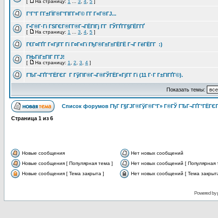
[
На страницу:
1
...
3
,
4
,
5
]
Г’Г°Г Г­Г±ГЇГ®Г°ГІГ­Г»Г© Г­Г Г«Г®ГЈ...
Г•Г®Г·Гі ГЅГЄГ®Г­Г®Г¬ГЁГІГј Г­Г ГЎГҐГ­Г§ГЁГ­ГҐ
[
На страницу:
1
...
3
,
4
,
5
]
Г€Г¤ГҐГ Г«ГјГ­Г Гї Г¤Г«Гї ГђГ®Г±Г±ГЁГЁ Г¬Г ГёГЁГ­Г :)
ГЊГіГ±ГІГ Г­ГЈ!
[
На страницу:
1
,
2
,
3
,
4
]
ГЂГ¬ГҐГ°ГЁГЄГ Г ГўГІГ®Г¬Г®ГЎГЁГ«ГјГ­Г Гї (11 Г·Г Г±ГІГҐГ©).
Показать темы:
Список форумов ГђГ Г§ГЈГ®ГўГ®Г°Г» Г®ГЎ ГЂГ¬ГҐГ°ГЁГЄГ
Страница
1
из
6
Новые сообщения
Нет новых сообщений
Новые сообщения [ Популярная тема ]
Нет новых сообщений [ Популярная 
Новые сообщения [ Тема закрыта ]
Нет новых сообщений [ Тема закрыта
Powered by