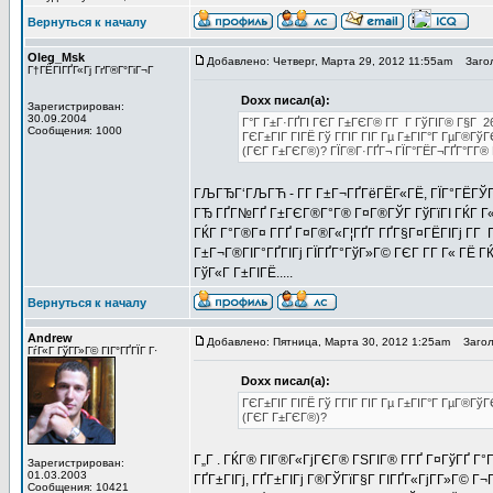
Вернуться к началу
Oleg_Msk
Добавлено: Четверг, Марта 29, 2012 11:55am
Загол
Г†ГЁГІГҐГ«Гј ГґГ®Г°ГіГ¬Г
Doxx писал(а):
Зарегистрирован:
30.09.2004
Г°Г Г±Г·ГҐГІ ГЄГ Г±ГЄГ® Г­Г Г ГўГІГ® Г§Г 2
Сообщения: 1000
ГЄГ±ГІГ ГІГЁ Гў ГГІГ ГІГ Гµ Г±ГІГ°Г ГµГ®Гў
(ГЄГ Г±ГЄГ®)? ГЇГ®Г·ГҐГ¬ ГЇГ°ГЁГ¬ГҐГ°Г­Г® 
ГЉГЂГ‘ГЉГЋ - Г­Г Г±Г¬ГҐГёГЁГ«ГЁ, ГЇГ°ГЁГЎГ 
ГЂ ГҐГ№ГҐ Г±ГЄГ®Г°Г® Г¤Г®ГЎГ ГўГїГІ ГЌГ Г«Г
ГЌГ Г°Г®Г¤ Г­ГҐ Г¤Г®Г«Г¦ГҐГ­ ГҐГ§Г¤ГЁГІГј Г­
Г±Г¬Г®ГІГ°ГҐГІГј ГЇГҐГ°ГўГ»Г© ГЄГ Г­Г Г« ГЁ Г
ГўГ«Г Г±ГІГЁ.....
Вернуться к началу
Andrew
Добавлено: Пятница, Марта 30, 2012 1:25am
Заголо
ГѓГ«Г ГўГ­Г»Г© ГІГ°ГҐГЇГ Г·
Doxx писал(а):
ГЄГ±ГІГ ГІГЁ Гў ГГІГ ГІГ Гµ Г±ГІГ°Г ГµГ®Гў
(ГЄГ Г±ГЄГ®)?
Г„Г . ГЌГ® ГІГ®Г«ГјГЄГ® ГЅГІГ® Г­ГҐ Г¤ГўГҐ Г°
Зарегистрирован:
01.03.2003
ГҐГ±ГІГј, ГҐГ±ГІГј Г®ГЎГїГ§Г ГІГҐГ«ГјГ­Г»Г© Г¬
Сообщения: 10421