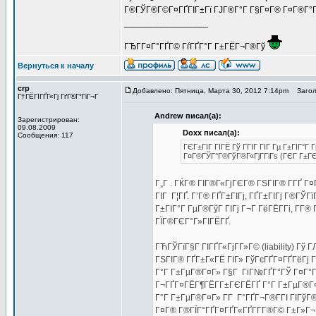
Г®ГЎГ®Г©Г¤ГҐГІГ±Гї ГЈГ®Г°Г Г§Г¤Г® Г¤Г®Г°Г®Г¦
_________________
ГЂГ­Г¤Г°ГҐГ© ГѓГҐГ°Г Г±ГЁГ¬Г®Гў
Вернуться к началу
crp
Добавлено: Пятница, Марта 30, 2012 7:14pm
Заголо
Г†ГЁГІГҐГ«Гј ГґГ®Г°ГіГ¬Г
Andrew писал(а):
Зарегистрирован:
09.08.2009
Doxx писал(а):
Сообщения: 117
ГЄГ±ГІГ ГІГЁ Гў ГГІГ ГІГ Гµ Г±ГІГ°Г
Г¤Г®ГЎГ°Г®ГўГ®Г«ГјГ­ГіГѕ (ГЄГ Г±Г
Г„Г . ГЌГ® ГІГ®Г«ГјГЄГ® ГЅГІГ® Г­ГҐ Г
ГІГ Г¦ГҐ. Г’Г® ГҐГ±ГІГј, ГҐГ±ГІГј Г®ГЎ
Г±ГІГ°Г ГµГ®ГўГ ГІГј Г¬Г ГёГЁГ­Гі, Г­Г
ГЇГ®ГЄГ°Г»ГІГЁГҐ.
ГЋГЎГїГ§Г ГІГҐГ«ГјГ­Г»Г© (liability) Гў 
ГЅГІГ® ГҐГ±Г«ГЁ ГІГ» ГўГєГҐГ¤ГҐГёГј Г
Г°Г Г±ГµГ®Г¤Г» Г§Г ГіГ№ГҐГ°ГЎ Г¤Г°Гі
Г¬ГҐГ¤ГЁГ¶ГЁГ­Г±ГЄГЁГҐ Г°Г Г±ГµГ®Г¤Г
Г°Г Г±ГµГ®Г¤Г» Г­Г Г°ГҐГ¬Г®Г­ГІ ГІГўГ
Г¤Г® Г®ГЇГ°ГҐГ¤ГҐГ«ГҐГ­Г­Г®Г© Г±Г»Г¬