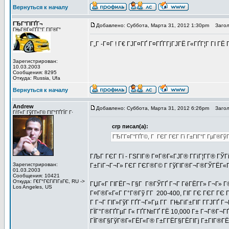
Вернуться к началу
ГЂГ°ГІГҐГ¬
Добавлено: Суббота, Марта 31, 2012 1:30pm
Заголо
ГЊГ®Г¤ГҐГ°Г ГІГ®Г°
Г„Г -Г¤Г ! Г€ ГЈГ¤ГҐ Г¤ГҐГ­ГјГЈГЁ Г«ГҐГ¦Г ГІ 
Зарегистрирован:
10.03.2003
Сообщения: 8295
Откуда: Russia, Ufa
Вернуться к началу
Andrew
Добавлено: Суббота, Марта 31, 2012 6:26pm
Заголо
ГѓГ«Г ГўГ­Г»Г© ГІГ°ГҐГЇГ Г·
crp писал(а):
ГЂГ­Г¤Г°ГҐГ©, Г ГЄГ ГЄГ Гї Г±ГІГ°Г ГµГ®Гў
ГЉГ ГЄГ Гї - ГЅГІГ® Г¤Г®Г«ГЈГ® Г­ГіГ¦Г­Г® ГЎГ
Зарегистрирован:
Г±ГіГ¬Г¬Г» ГЄГ ГЄГ®Г© Г ГўГІГ®Г¬Г®ГЎГЁГ«Гј 
01.03.2003
Сообщения: 10421
Откуда: Г€Г°ГЄГіГІГ±ГЄ, RU ->
ГЏГ«Г ГІГЁГ¬ Г§Г Г®ГЎГҐ Г¬Г ГёГЁГ­Г» Г¬Г» Г
Los Angeles, US
Г¤Г®Г«Г«Г Г°Г®Гў Г­Г 200-400, ГІГ ГЄ ГЄГ ГЄ 
Г Г¬Г ГІГ»ГўГ ГҐГ¬Г»Гµ Г­Г ГЊГіГ±ГІГ Г­ГЈГҐ Г¬Г
ГЇГ°Г®ГҐГµГ Г« ГҐГ№ГҐ ГЁ 10,000 Г± Г¬Г®Г¬ГҐГ
ГЇГ®Г§ГўГ®Г«ГЁГ«Г® Г±Г­ГЁГ§ГЁГІГј Г±ГІГ®ГЁ