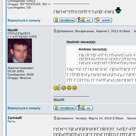
Сообщения: 10421
_________________
Откуда: Г€Г°ГЄГіГІГ±ГЄ, RU ->
Los Angeles, US
ГЂГ­Г¤Г°ГҐГ© ГѓГҐГ°Г Г±ГЁГ¬Г®Гў
Вернуться к началу
MaxiM
Добавлено: Воскресенье, Апреля 1, 2012 9:19am
За
ГЃГіГ¤ГіГ№ГЁГ©
Г Г¬ГҐГ°ГЁГЄГ Г­ГҐГ¶
Hashish писал(а):
Andrew писал(а):
ГЉ ГЇГ°ГЁГ¬ГҐГ°Гі, ГҐГ±Г«ГЁ Г±ГіГ¬
ГЁГЎГіГ¤Гј ГЃГіГЈГ ГІГІГЁ-Г‚ГҐГ©Г°Г
Г®Г±ГІГ Г«ГјГ­Г®ГҐ ГЎГіГ¤ГҐГёГј ГЇГ«Г
Зарегистрирован:
ГЉГ°ГіГ·ГҐ ГЄГ®ГЈГ¤Г ГўГєГҐГ§Г¦Г ГҐГёГ
03.06.2003
Сообщения: 3546
Г ГЎГЁГІГ»Гµ ГёГЄГ®Г«ГјГ­Г»Гµ Г ГўГІГ®
Откуда: Moscow
ГҐГ·Г ГїГ­Г­Г®, Г­Г Г¤ГҐГѕГ±Гј 50 ГІГ®Г­Г­
_________________
MaxiM
Вернуться к началу
ZarinkaR
Добавлено: Четверг, Марта 24, 2016 8:58am
Заголов
Гость
Г‡Г¤Г°Г ГўГ±ГІГўГіГ©ГІГҐ. ГЌГіГ¦Г­Г Г«ГЁ Г¬ГҐ
ГіГІГ«ГҐГўГҐГ«Гі ГЈГ°Г Г¦Г¤Г Г­ГЁГ­Гі Г‚ГҐГ­ГЈГ