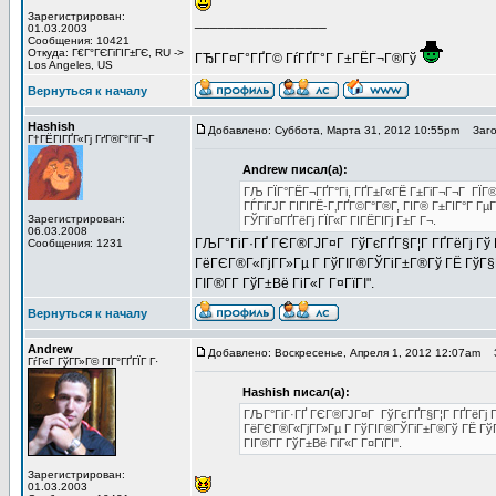
Зарегистрирован:
_________________
01.03.2003
Сообщения: 10421
Откуда: Г€Г°ГЄГіГІГ±ГЄ, RU ->
ГЂГ­Г¤Г°ГҐГ© ГѓГҐГ°Г Г±ГЁГ¬Г®Гў
Los Angeles, US
Вернуться к началу
Hashish
Добавлено: Суббота, Марта 31, 2012 10:55pm
Загол
Г†ГЁГІГҐГ«Гј ГґГ®Г°ГіГ¬Г
Andrew писал(а):
ГЉ ГЇГ°ГЁГ¬ГҐГ°Гі, ГҐГ±Г«ГЁ Г±ГіГ¬Г¬Г ГЇГ®
ГЃГіГЈГ ГІГІГЁ-Г‚ГҐГ©Г°Г®Г­, ГІГ® Г±ГІГ°Г Г
Зарегистрирован:
ГЎГіГ¤ГҐГёГј ГЇГ«Г ГІГЁГІГј Г±Г Г¬.
06.03.2008
ГЉГ°ГіГ·ГҐ ГЄГ®ГЈГ¤Г ГўГєГҐГ§Г¦Г ГҐГёГј Гў ГЎ
Сообщения: 1231
ГёГЄГ®Г«ГјГ­Г»Гµ Г ГўГІГ®ГЎГіГ±Г®Гў ГЁ ГўГ§Г°Г»
ГІГ®Г­Г­ ГўГ±Вё ГіГ«Г Г¤ГїГІ".
Вернуться к началу
Andrew
Добавлено: Воскресенье, Апреля 1, 2012 12:07am
З
ГѓГ«Г ГўГ­Г»Г© ГІГ°ГҐГЇГ Г·
Hashish писал(а):
ГЉГ°ГіГ·ГҐ ГЄГ®ГЈГ¤Г ГўГєГҐГ§Г¦Г ГҐГёГј Гў 
ГёГЄГ®Г«ГјГ­Г»Гµ Г ГўГІГ®ГЎГіГ±Г®Гў ГЁ ГўГ§Г°
ГІГ®Г­Г­ ГўГ±Вё ГіГ«Г Г¤ГїГІ".
Зарегистрирован:
01.03.2003