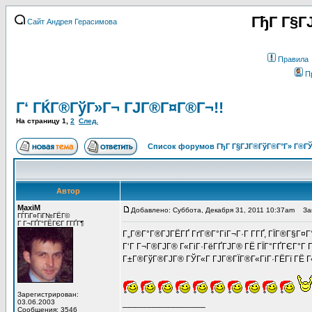
ГђГ Г§Г
Сайт Андрея Герасимова
Правила
П
Г‘ ГЌГ®ГўГ»Г¬ ГЈГ®Г¤Г®Г¬!!
На страницу
1
,
2
След.
Список форумов ГђГ Г§ГЈГ®ГўГ®Г°Г» Г®ГЎ
Автор
MaxiM
Добавлено: Суббота, Декабря 31, 2011 10:37am
Заго
ГЃГіГ¤ГіГ№ГЁГ©
Г Г¬ГҐГ°ГЁГЄГ Г­ГҐГ¶
Г„Г®Г°Г®ГЈГЁГҐ ГґГ®Г°ГіГ¬Г·Г Г­ГҐ, ГЇГ®Г§Г¤Г
Г‘Г Г¬Г®ГЈГ® Г«ГіГ·ГёГҐГЈГ® ГЁ ГЇГ°ГҐГЄГ°Г Г±
Г±Г®ГўГ®ГЈГ® ГЎГ«Г ГЈГ®ГЇГ®Г«ГіГ·ГЁГї ГЁ Г
Зарегистрирован:
03.06.2003
_________________
Сообщения: 3546