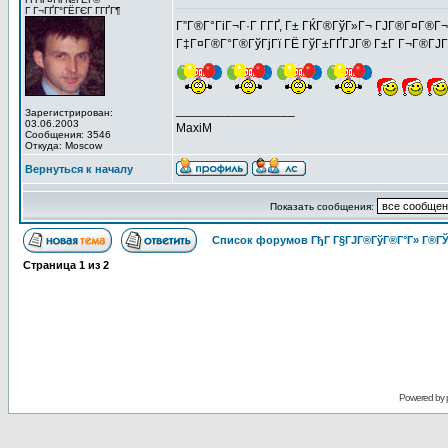
Г Г¬ГҐГ°ГЁГЄГ Г­ГҐГ¶
Г”Г®Г°ГіГ¬Г·Г Г­ГҐ, Г± ГЌГ®ГўГ»Г¬ ГЈГ®Г¤Г®Г¬!
Г‡Г¤Г®Г°Г®ГўГјГї ГЁ ГўГ±ГҐГЈГ® Г±Г Г¬Г®ГЈГ® Г«
_________________
Зарегистрирован:
03.06.2003
MaxiM
Сообщения: 3546
Откуда: Moscow
Вернуться к началу
Показать сообщения:
Список форумов ГђГ Г§ГЈГ®ГўГ®Г°Г» Г®ГЎ
Страница
1
из
2
Powered by