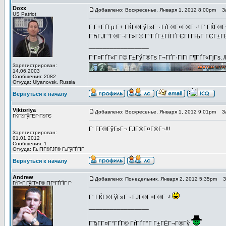
Doxx
Добавлено: Воскресенье, Января 1, 2012 8:00pm
За
US Patriot
Г‚Г±ГҐГµ Г± ГЌГ®ГўГ»Г¬ ГѓГ®Г¤Г®Г¬! Г‘ ГЌГ®Гў
ГЋГЈГ°Г®Г¬Г­Г»Г© Г°ГҐГ±ГЇГҐГЄГІ ГЊГ ГЄГ±ГЁГ
_________________
Г‘Г¤ГҐГ«Г Г© Г±ГўГ®Гѕ Г¬ГҐГ·ГІГі Г¶ГҐГ«ГјГѕ. 
Зарегистрирован:
14.06.2003
Сообщения: 2082
Откуда: Ulyanovsk, Russia
Вернуться к началу
Viktoriya
Добавлено: Воскресенье, Января 1, 2012 9:01pm
За
ГЌГ®ГўГЁГ·Г®ГЄ
Г‘ Г­Г®ГўГ»Г¬ ГЈГ®Г¤Г®Г¬!!!
Зарегистрирован:
01.01.2012
Сообщения: 1
Откуда: Г± ГІГ®ГЈГ® Г±ГўГҐГІГ
Вернуться к началу
Andrew
Добавлено: Понедельник, Января 2, 2012 5:35pm
За
ГѓГ«Г ГўГ­Г»Г© ГІГ°ГҐГЇГ Г·
Г‘ ГЌГ®ГўГ»Г¬ ГЈГ®Г¤Г®Г¬!
_________________
ГЂГ­Г¤Г°ГҐГ© ГѓГҐГ°Г Г±ГЁГ¬Г®Гў