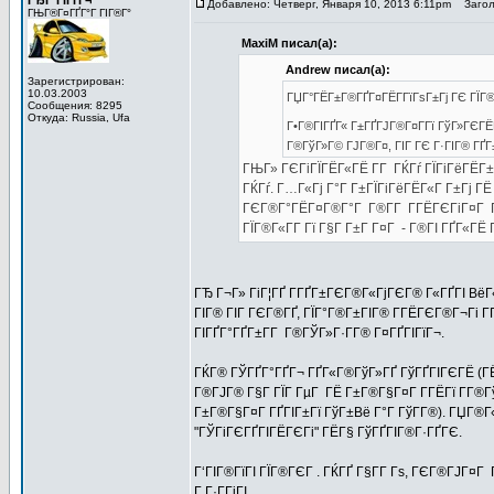
ГЂГ°ГІГҐГ¬
Добавлено: Четверг, Января 10, 2013 6:11pm
Заголо
ГЊГ®Г¤ГҐГ°Г ГІГ®Г°
MaxiM писал(а):
Andrew писал(а):
Зарегистрирован:
10.03.2003
ГЏГ°ГЁГ±Г®ГҐГ¤ГЁГ­ГїГѕГ±Гј ГЄ ГЇГ®
Сообщения: 8295
Откуда: Russia, Ufa
Г•Г®ГІГҐГ« Г±ГҐГЈГ®Г¤Г­Гї ГўГ»ГЄГЁГ­
Г®ГўГ»Г© ГЈГ®Г¤, ГІГ ГЄ Г·ГІГ® ГҐГ±
ГЊГ» ГЄГіГЇГЁГ«ГЁ Г­Г ГЌГѓ ГЇГіГёГЁГ±
ГЌГѓ. Г…Г«Гј Г°Г Г±ГЇГіГёГЁГ«Г Г±Гј Г
ГЄГ®Г°ГЁГ¤Г®Г°Г Г®Г­Г Г­ГЁГЄГіГ¤Г Г­
ГЇГ®Г«Г­Г Гї Г§Г Г±Г Г¤Г - Г®ГІ ГҐГ«ГЁ 
ГЂ Г¬Г» ГіГ¦ГҐ Г­ГҐГ±ГЄГ®Г«ГјГЄГ® Г«ГҐГІ ВёГ
ГІГ® ГІГ ГЄГ®ГҐ, ГЇГ°Г®Г±ГІГ® Г­ГЁГЄГ®Г¬Гі Г­Г
ГІГҐГ°ГҐГ±Г­Г Г®ГЎГ»Г·Г­Г® Г¤ГҐГІГїГ¬.
ГЌГ® ГЎГҐГ°ГҐГ¬ ГҐГ«Г®ГўГ»ГҐ ГўГҐГІГЄГЁ (ГЁГ
Г®ГЈГ® Г§Г ГЇГ ГµГ ГЁ Г±Г®Г§Г¤Г Г­ГЁГї Г­Г®Гў
Г±Г®Г§Г¤Г ГҐГІГ±Гї ГўГ±Вё Г°Г ГўГ­Г®). ГЏГ®Г«
"ГЎГіГЄГҐГІГЁГЄГі" ГЁГ§ ГўГҐГІГ®Г·ГҐГЄ.
Г‘ГІГ®ГїГІ ГЇГ®ГЄГ . ГЌГҐ Г§Г­Г Гѕ, ГЄГ®ГЈГ¤Г 
Г Г·Г­ГіГІ.