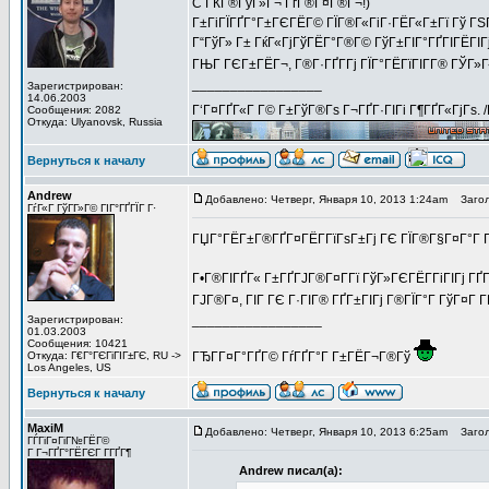
C ГЌГ®ГўГ»Г¬ ГѓГ®Г¤Г®Г¬!)
Г±ГіГЇГҐГ°Г±ГЄГЁГ© ГЇГ®Г«ГіГ·ГЁГ«Г±Гї Гў ГЅГ
Г“ГўГ» Г± ГќГ«ГјГўГЁГ°Г®Г© ГўГ±ГІГ°ГҐГІГЁГІГј
ГЊГ ГЄГ±ГЁГ¬, Г®Г·ГҐГ­Гј ГЇГ°ГЁГїГІГ­Г® ГЎГ»Г
_________________
Зарегистрирован:
14.06.2003
Г‘Г¤ГҐГ«Г Г© Г±ГўГ®Гѕ Г¬ГҐГ·ГІГі Г¶ГҐГ«ГјГѕ. 
Сообщения: 2082
Откуда: Ulyanovsk, Russia
Вернуться к началу
Andrew
Добавлено: Четверг, Января 10, 2013 1:24am
Загол
ГѓГ«Г ГўГ­Г»Г© ГІГ°ГҐГЇГ Г·
ГЏГ°ГЁГ±Г®ГҐГ¤ГЁГ­ГїГѕГ±Гј ГЄ ГЇГ®Г§Г¤Г°Г Г
Г•Г®ГІГҐГ« Г±ГҐГЈГ®Г¤Г­Гї ГўГ»ГЄГЁГ­ГіГІГј ГҐГ
ГЈГ®Г¤, ГІГ ГЄ Г·ГІГ® ГҐГ±ГІГј Г®ГЇГ°Г ГўГ¤Г 
_________________
Зарегистрирован:
01.03.2003
Сообщения: 10421
Откуда: Г€Г°ГЄГіГІГ±ГЄ, RU ->
ГЂГ­Г¤Г°ГҐГ© ГѓГҐГ°Г Г±ГЁГ¬Г®Гў
Los Angeles, US
Вернуться к началу
MaxiM
Добавлено: Четверг, Января 10, 2013 6:25am
Загол
ГЃГіГ¤ГіГ№ГЁГ©
Г Г¬ГҐГ°ГЁГЄГ Г­ГҐГ¶
Andrew писал(а):