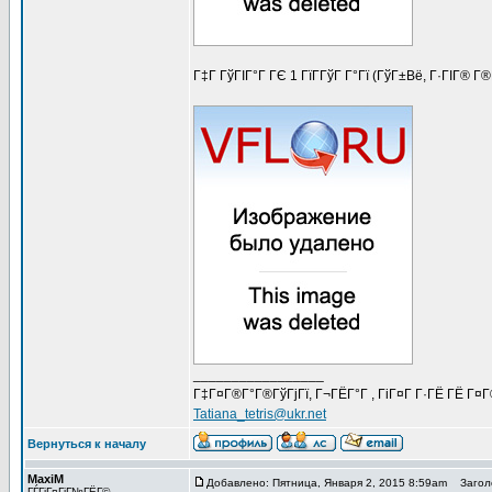
Г‡Г ГўГІГ°Г ГЄ 1 ГїГ­ГўГ Г°Гї (ГўГ±Вё, Г·ГІГ® Г
_________________
Г‡Г¤Г®Г°Г®ГўГјГї, Г¬ГЁГ°Г , ГіГ¤Г Г·ГЁ ГЁ Г¤
Tatiana_tetris@ukr.net
Вернуться к началу
MaxiM
Добавлено: Пятница, Января 2, 2015 8:59am
Заголо
ГЃГіГ¤ГіГ№ГЁГ©