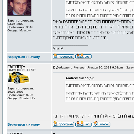
ГЏГ°ГЁГ±Г®ГҐГ¤ГЁГ­ГїГѕГ±Гј ГЄ ГЇГ®Г§Г¤Г°Г
Г•Г®ГІГҐГ« Г±ГҐГЈГ®Г¤Г­Гї ГўГ»ГЄГЁГ­ГіГІГј Г
ГІГ ГЄ Г·ГІГ® ГҐГ±ГІГј Г®ГЇГ°Г ГўГ¤Г Г­ГЁГҐ
Зарегистрирован:
ГЊГ» ГЄГіГЇГЁГ«ГЁ Г­Г ГЌГѓ ГЇГіГёГЁГ±ГІГіГѕ Г
03.06.2003
Г°Г Г±ГЇГіГёГЁГ«Г Г±Гј ГЁ Г±ГІГ Г«Г ГЇГ°Г®Г
Сообщения: 3546
Откуда: Moscow
ГўГ«ГҐГ§Г«Г , ГІГ® ГЄГ Г¦Г¤Г»Г© Г¤ГҐГ­Гј ГўГ»
Г¬ГҐГ­ГјГёГҐ ГЇГ®Г«ГіГ¬ГҐГІГ°Г .
_________________
MaxiM
Вернуться к началу
ГЂГ°ГІГҐГ¬
Добавлено: Четверг, Января 10, 2013 6:08pm
Загол
ГЊГ®Г¤ГҐГ°Г ГІГ®Г°
Andrew писал(а):
ГЏГ°ГЁГ±Г®ГҐГ¤ГЁГ­ГїГѕГ±Гј ГЄ ГЇГ®Г§Г¤Г°Г
Зарегистрирован:
10.03.2003
Г•Г®ГІГҐГ« Г±ГҐГЈГ®Г¤Г­Гї ГўГ»ГЄГЁГ­ГіГІГј Г
Сообщения: 8295
Откуда: Russia, Ufa
ГІГ ГЄ Г·ГІГ® ГҐГ±ГІГј Г®ГЇГ°Г ГўГ¤Г Г­ГЁГҐ
Г„Г Г«Г Г¤Г­Г®, Гў Г¬Г Г°ГІГҐ ГўГ»ГЄГЁГ­ГҐГёГ
Вернуться к началу