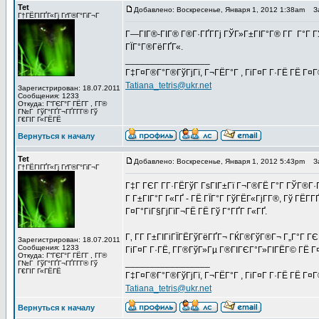
Tet
Добавлено: Воскресенье, Января 1, 2012 1:38am
Заг
Г†ГЁГІГҐГ«Гј ГґГ®Г°ГіГ¬Г
Г—ГІГ®-ГІГ® Г®Г·ГҐГ­Гј ГЎГ»Г±ГІГ°Г® Г­Г Г°Г 
ГЇГ°Г®ГёГҐГ«.
_________________
Г‡Г¤Г®Г°Г®ГўГјГї, Г¬ГЁГ°Г , ГіГ¤Г Г·ГЁ ГЁ Г¤
Tatiana_tetris@ukr.net
Зарегистрирован: 18.07.2011
Сообщения: 1233
Откуда: Г“ГЄГ°Г ГЁГ­Г , Г­Г®
Г№Г ГўГ°ГҐГ¬ГҐГ­Г­Г® Гў
Г€ГІГ Г«ГЁГЁ
Вернуться к началу
Tet
Добавлено: Воскресенье, Января 1, 2012 5:43pm
Заг
Г†ГЁГІГҐГ«Гј ГґГ®Г°ГіГ¬Г
Г‡Г ГЄГ Г­Г·ГЁГўГ ГѕГІГ±Гї Г¬Г®ГЁ Г°Г ГЎГ®Г
Г Г±ГІГ°Г Г«ГҐ - ГЁ ГЇГ°Г ГўГЁГ«ГјГ­Г®, Гў ГЁГ­
Г¤Г°ГіГ§ГјГїГ¬ГЁ ГЁ Гў Г°ГҐГ Г«ГҐ.
Г‚ Г­Г Г±ГІГіГЇГЁГўГёГҐГ¬ ГЌГ®ГўГ®Г¬ Г„Г°Г 
Зарегистрирован: 18.07.2011
Сообщения: 1233
ГіГ¤Г Г·ГЁ, Г­Г®ГўГ»Гµ Г®ГІГЄГ°Г»ГІГЁГ© ГЁ Г
Откуда: Г“ГЄГ°Г ГЁГ­Г , Г­Г®
_________________
Г№Г ГўГ°ГҐГ¬ГҐГ­Г­Г® Гў
Г€ГІГ Г«ГЁГЁ
Г‡Г¤Г®Г°Г®ГўГјГї, Г¬ГЁГ°Г , ГіГ¤Г Г·ГЁ ГЁ Г¤
Tatiana_tetris@ukr.net
Вернуться к началу