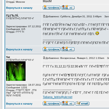
MaxiM
Откуда: Moscow
Вернуться к началу
ГЏ.ГЂ.ГЌ.
Добавлено: Суббота, Декабря 31, 2011 3:48pm
Заго
Г†ГЁГІГҐГ«Гј ГґГ®Г°ГіГ¬Г
Г‘ГЇГ Г±ГЁГЎГ® ГЊГ ГЄГ±ГЁГ¬. Г’Г®Г¦ГҐ ГЇГ°Г
Зарегистрирован: 07.12.2011
ГЇГ®Г§Г¤Г°Г ГўГ«ГїГѕ Г‚Г±ГҐГµ Г± ГЌГ®ГўГ»Г¬
Сообщения: 115
Откуда: Г“Г°Г Г«
Г®ГЈГ® ГЎГ«Г ГЈГ Г®ГЇГ®Г«ГіГ·ГЁГї.
_________________
Г“ ГўГ°Г ГЈГ®Гў Гї ГўГЁГ¦Гі ГІГ®Г«ГјГЄГ® ГЇГ«
Вернуться к началу
Tet
Добавлено: Воскресенье, Января 1, 2012 1:33am
Заг
Г†ГЁГІГҐГ«Гј ГґГ®Г°ГіГ¬Г
Г“ Г­Г Г± 31,12,11 Гў 22:30 вЂ” Г­Г ГіГ«ГЁГ¶ГҐ Г­
ГЏГ® ГІГ°Г Г¤ГЁГ¶ГЁГЁ ГіГ¦ГҐ, Г±Г­Г®ГўГ ГўГ±
Г‚Г±ГҐГµ ГЇГ®Г§Г¤Г°Г ГўГ«ГїГѕ Г± Г­Г Г±ГІГіГЇ
ГµГ®Г°Г®ГёГҐГ­ГјГЄГ® ГЁ Г§Г ГІГ ГЄГЁГµ ГЄГ 
Зарегистрирован: 18.07.2011
Сообщения: 1233
_________________
Откуда: Г“ГЄГ°Г ГЁГ­Г , Г­Г®
Г‡Г¤Г®Г°Г®ГўГјГї, Г¬ГЁГ°Г , ГіГ¤Г Г·ГЁ ГЁ Г¤
Г№Г ГўГ°ГҐГ¬ГҐГ­Г­Г® Гў
Г€ГІГ Г«ГЁГЁ
Tatiana_tetris@ukr.net
Вернуться к началу