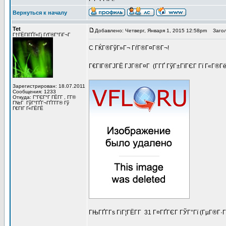
Вернуться к началу
Tet
Добавлено: Четверг, Января 1, 2015 12:58pm
Загол
Г†ГЁГІГҐГ«Гј ГґГ®Г°ГіГ¬Г
C ГЌГ®ГўГ»Г¬ ГѓГ®Г¤Г®Г¬!
Г€ГІГ®ГЈГЁ ГЈГ®Г¤Г (Г­ГҐ ГўГ±ГїГЄГ Гї Г«Г®Гё
Зарегистрирован: 18.07.2011
Сообщения: 1233
Откуда: Г“ГЄГ°Г ГЁГ­Г , Г­Г®
Г№Г ГўГ°ГҐГ¬ГҐГ­Г­Г® Гў
Г€ГІГ Г«ГЁГЁ
ГЊГҐГ­Гѕ ГіГ¦ГЁГ­Г 31 Г¤ГҐГЄГ ГЎГ°Гї (ГµГ®Г·Г