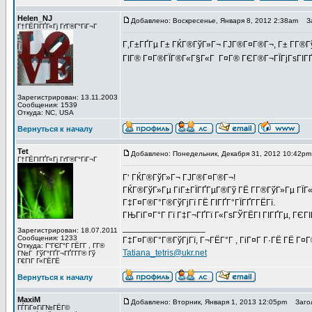
Helen_NJ
Добавлено: Воскресенье, Января 8, 2012 2:38am
За
Г†ГЁГІГҐГ«Гј ГґГ®Г°ГіГ¬Г
Г‚Г±ГҐГµ Г± ГЌГ®ГўГ»Г¬ ГЈГ®Г¤Г®Г¬, Г± Г­Г®Г
ГІГ® Г¤Г®ГЇГ®Г«Г§Г«Г Г¤Г® ГЄГ®Г¬ГЇГјГѕГІГҐ
Зарегистрирован: 13.11.2003
Сообщения: 1539
Откуда: NC, USA
Вернуться к началу
Tet
Добавлено: Понедельник, Декабря 31, 2012 10:42pm
Г†ГЁГІГҐГ«Гј ГґГ®Г°ГіГ¬Г
Г‘ ГЌГ®ГўГ»Г¬ ГЈГ®Г¤Г®Г¬!
ГЌГ®ГўГ»Гµ ГіГ±ГЇГҐГµГ®Гў ГЁ Г­Г®ГўГ»Гµ ГЇГ«Г 
Г‡Г¤Г®Г°Г®ГўГјГї ГЁ ГІГҐГ°ГЇГҐГ­ГЁГї.
ГЊГіГ¤Г°Г Гї Г‡Г¬ГҐГї Г«ГѕГЎГЁГІ ГІГҐГµ, ГЄГІГ
_________________
Зарегистрирован: 18.07.2011
Сообщения: 1233
Г‡Г¤Г®Г°Г®ГўГјГї, Г¬ГЁГ°Г , ГіГ¤Г Г·ГЁ ГЁ Г¤
Откуда: Г“ГЄГ°Г ГЁГ­Г , Г­Г®
Tatiana_tetris@ukr.net
Г№Г ГўГ°ГҐГ¬ГҐГ­Г­Г® Гў
Г€ГІГ Г«ГЁГЁ
Вернуться к началу
MaxiM
Добавлено: Вторник, Января 1, 2013 12:05pm
Загол
ГЃГіГ¤ГіГ№ГЁГ©