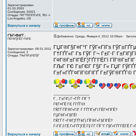
Зарегистрирован:
01.03.2003
Сообщения: 10421
Откуда: Г€Г°ГЄГіГІГ±ГЄ, RU ->
Los Angeles, US
Вернуться к началу
ГЂГ«ВёГ­Г .
Добавлено: Среда, Января 4, 2012 10:09am
Заголов
ГЌГ®ГўГЁГ·Г®ГЄ
ГЏГ®Г§Г¤Г°Г ГўГ«ГїГѕ ГўГ±ГҐГµ
Зарегистрирован: 08.01.2011
Сообщения: 2
Г†ГҐГ«Г Гѕ ГўГ Г¬ Г±Г·Г Г±ГІГ
Откуда: ГЊГ®Г±ГЄГўГ
Г¤Г®Г±ГІГЁГ¦ГҐГ­ГЁГї ГЇГ®Г±ГІГ 
ГЉГ ГЄ Г±ГЄГ Г§Г Г« ГЏГ ГўГҐГ«
Г±Г«ГҐГ¤ГіГ©ГІГҐ Г±ГўГ®ГҐГ© Г¬
_________________
Г…Г±ГІГј Г¬ГҐГ·ГІГ ?
Г€Г¤ГЁ ГЄ Г­ГҐГ©!
ГЌГҐ ГЇГ®Г«ГіГ·Г ГҐГІГ±Гї ГЁГ¤ГІГЁ?
ГЏГ®Г«Г§ГЁ!
ГЌГҐ Г¬Г®Г¦ГҐГёГј ГЇГ®Г«Г§ГІГЁ?
Г‹ГїГЈ ГЁ Г«ГҐГ¦ГЁ Гў Г­Г ГЇГ°Г ГўГ«ГҐГ­ГЁГЁ Г¬Г
Вернуться к началу