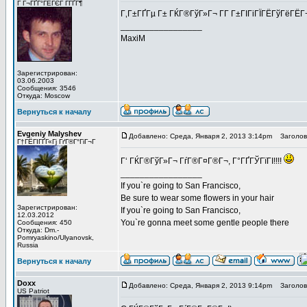
Г Г¬ГҐГ°ГЁГЄГ Г­ГҐГ¶
Г‚Г±ГҐГµ Г± ГЌГ®ГўГ»Г¬ Г­Г Г±ГІГіГЇГЁГўГёГЁГ¬ 
_________________
MaxiM
Зарегистрирован:
03.06.2003
Сообщения: 3546
Откуда: Moscow
Вернуться к началу
Evgeniy Malyshev
Добавлено: Среда, Января 2, 2013 3:14pm
Заголово
Г†ГЁГІГҐГ«Гј ГґГ®Г°ГіГ¬Г
Г‘ ГЌГ®ГўГ»Г¬ ГѓГ®Г¤Г®Г¬, Г°ГҐГЎГїГІ!!!!
_________________
If you`re going to San Francisco,
Be sure to wear some flowers in your hair
Зарегистрирован:
If you`re going to San Francisco,
12.03.2012
You`re gonna meet some gentle people there
Сообщения: 450
Откуда: Dm.-
Pomryaskino/Ulyanovsk,
Russia
Вернуться к началу
Doxx
Добавлено: Среда, Января 2, 2013 9:14pm
Заголово
US Patriot