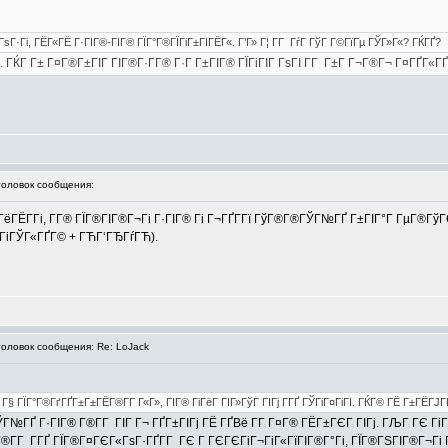
ѕГ·Гі, ГЁГ«ГЁ Г·ГІГ®-ГІГ® ГЇГ°Г®ГЇГіГ±ГІГЁГ«. Г’Г» Г¦ Г­Г ГѓГ ГўГ Г©ГїГµ ГЎГ»Г«? ГЌГҐ?
Гµ. ГЌГ Г± Г¤Г®Г±ГІГ ГІГ®Г·Г­Г® Г·Г Г±ГІГ® ГЇГіГІГ ГѕГІ Г­Г Г±Г Г¬Г®Г¬ Г¤ГҐГ«ГҐ
ловок сообщения:
ёГЁГ­Гі, Г­Г® ГЇГ®ГІГ®Г¬Гі Г·ГІГ® Гі Г¬ГҐГ­Гї ГўГ®Г®ГЎГ№ГҐ Г±ГІГ°Г ГµГ®ГўГЄ
°ГіГЎГ«ГҐГ© + ГЋГ‘ГЂГѓГЋ).
ловок сообщения: Re: LoJack
§ ГЇГ°Г®ГґГҐГ±Г±ГЁГ®Г­Г Г«Г», ГІГ® ГіГёГ ГІГ»ГўГ ГІГј Г­ГҐ ГЎГіГ¤ГіГІ. ГЌГ® ГЁ Г±ГЁГЈГ
ЎГ№ГҐ Г·ГІГ® Г®Г­Г ГІГ Г¬ ГҐГ±ГІГј ГЁ ГҐВё Г­Г Г¤Г® ГЁГ±ГЄГ ГІГј. ГЉГ ГЄ ГіГ
Г®Г­Г Г­ГҐ ГЇГ®Г¤ГЄГ«ГѕГ·ГҐГ­Г ГЄ Г ГЄГЄГіГ¬ГіГ«ГїГІГ®Г°Гі, ГЇГ®ГЅГІГ®Г¬Гі Г