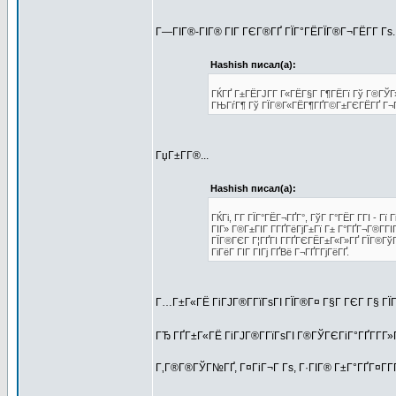
Г—ГІГ®-ГІГ® ГІГ ГЄГ®ГҐ ГЇГ°ГЁГЇГ®Г¬ГЁГ­Г Гѕ. 
Hashish писал(а):
ГЌГҐ Г±ГЁГЈГ­Г Г«ГЁГ§Г Г¶ГЁГї Гў Г®ГЎГ»Г
ГЊГѓГ¶ Гў ГЇГ®Г«ГЁГ¶ГҐГ©Г±ГЄГЁГҐ Г¬Г 
ГџГ±Г­Г®...
Hashish писал(а):
ГЌГі, Г­Г ГЇГ°ГЁГ¬ГҐГ°, ГўГ Г°ГЁГ Г­ГІ - 
ГІГ» Г®Г±ГІГ Г­ГҐГёГјГ±Гї Г± Г°ГҐГ¬Г®Г­
ГЇГ®ГЄГ Г¦ГҐГІ Г­ГҐГЄГЁГ±Г«Г»ГҐ ГЇГ®ГўГ°
ГіГёГ ГІГ ГІГј ГҐВё Г¬ГҐГ­ГјГёГҐ.
Г…Г±Г«ГЁ ГіГЈГ®Г­ГїГѕГІ ГЇГ®Г¤ Г§Г ГЄГ Г§ ГЇГ°
ГЂ ГҐГ±Г«ГЁ ГіГЈГ®Г­ГїГѕГІ Г®ГЎГЄГіГ°ГҐГ­Г­Г»Г
Г‚Г®Г®ГЎГ№ГҐ, Г¤ГіГ¬Г Гѕ, Г·ГІГ® Г±Г°ГҐГ¤Г­ГҐ