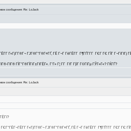
ок сообщения: Re: LoJack
ГЁГ­Г Г«ГјГ­Г®Г¬ ГЈГ®Г°Г®Г¤ГҐ, ГЁ Г¬Г ГёГЁГ­Г Г¶ГҐГ­Г­Г ГЄГ ГЄ ГЇГ Г¬ГїГІГ
ІГ®-ГІГ® ГЇГ°Г®ГЇГіГ±ГІГЁГ«. Г’Г» Г¦ Г­Г ГѓГ ГўГ Г©ГїГµ ГЎГ»Г«? ГЌГҐ?
ок сообщения: Re: LoJack
¶ГЁГї?
ў ГЄГ°ГЁГ¬ГЁГ­Г Г«ГјГ­Г®Г¬ ГЈГ®Г°Г®Г¤ГҐ, ГЁ Г¬Г ГёГЁГ­Г Г¶ГҐГ­Г­Г ГЄГ ГЄ Г