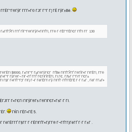
Г­ГЁГ°Г®ГўГ Г­Г­Г»Г© ГЈГ Г°Г Г¦ ГЁ ГўГ±Вё.
Г±ГҐГЎГї Г­ГҐ ГЇГ°Г®ГїГўГ«ГїГҐГІ, Г­Г® Г·ГЁГ°ГЁГЄГ ГҐГІ Г­Г 130
Г±ГІГ®ГЁГІ $8000, Г±ГІГ°Г ГµГ®ГўГЄГ ГҐВё ГІГҐГЎГҐ Г®ГЇГ«Г ГІГЁГІ, Г­Г®
Г¤Г°Г ГўГ®Г¬ ГіГ¬ГҐ Г­ГҐ ГЄГіГЇГЁГІ, ГІ.ГЄ. ГЉГ Г°ГґГ ГЄГ±
§Г Г¤ГҐГ°Г¦Г ГІГј Г¬Г ГёГЁГ­Гі Гў ГІГҐГ·ГҐГ­ГЁГЁ Г·Г Г±Г , ГёГ Г­Г±Г»
ЁГЈГ­Г Г«ГЄГі ГІГўГ®Гѕ Г®ГІГЄГ«ГѕГ·Г ГІ.
ЁГ­.
ГЌГі ГЁГ«ГЁ 5.
ёГЁГ­ГҐ Г§Г­Г Г·ГЁГІГҐГ«ГјГ­Г® Г¬ГҐГ­ГјГёГҐ Г·Г Г±Г .