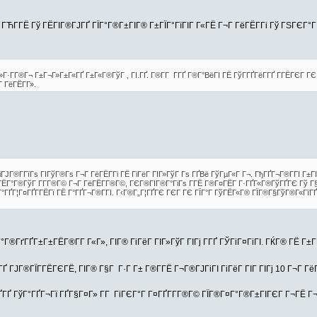
ГЋГ­ГЁ Гў ГЁГІГ®ГЈГҐ ГЇГ°Г®Г±ГІГ® Г±ГЇГ°ГїГІГ Г«ГЁ Г¬Г ГёГЁГ­Гі Гў ГЅГЄГ°Г 
·Г­Г®Г¬ Г±Г¬Г»Г±Г«ГҐ Г±Г«Г®ГўГ , ГІ.ГҐ. Г®Г­Г Г­ГҐ Г®Г°ВёГІ ГЁ ГўГ­ГҐГёГ­ГҐ Г­ГЁГЄГ ГЄ 
ГёГЁГ­Г».
Гї ГіГЈГ®Г­ГїГѕ ГІГўГ®Гѕ Г¬Г ГёГЁГ­Гі ГЁ ГіГёГ ГІГ»ГўГ Гѕ ГҐВё ГўГµГ«Г Г¬. ГђГҐГ¬Г®Г­ГІ 
ГІГЁГ°Г®ГўГ Г­Г­Г®Г© Г¬Г ГёГЁГ­Г®Г©, ГЄГ®ГІГ®Г°ГіГѕ Г­ГЁ Г®Г¤ГЁГ­ Г·ГҐГ«Г®ГўГҐГЄ Гў Г§
ГҐГ¦Г¤ГҐГ­ГЁГї ГЁ Г°ГҐГ¬Г®Г­ГІ. Г‹Г®Г„Г¦ГҐГЄ ГЄГ ГЄ ГЇГ°Г ГўГЁГ«Г® ГЇГ®Г§ГўГ®Г«ГїГҐГІ Г
Г®ГґГҐГ±Г±ГЁГ®Г­Г Г«Г», ГІГ® ГіГёГ ГІГ»ГўГ ГІГј Г­ГҐ ГЎГіГ¤ГіГІ. ГЌГ® ГЁ Г±Г
Ґ ГЈГ®ГЇГ­ГЁГЄГЁ, ГІГ® Г§Г Г·Г Г± Г®Г­ГЁ Г¬Г®ГЈГіГІ ГіГёГ ГІГ ГІГј 10 Г¬Г ГёГ
ГҐ ГўГ°ГҐГ¬Гї ГҐГ§Г¤Г» Г­Г ГіГЄГ°Г Г¤ГҐГ­Г­Г®Г© ГЇГ®Г¤Г°Г®Г±ГІГЄГ Г¬ГЁ Г¬Г Г