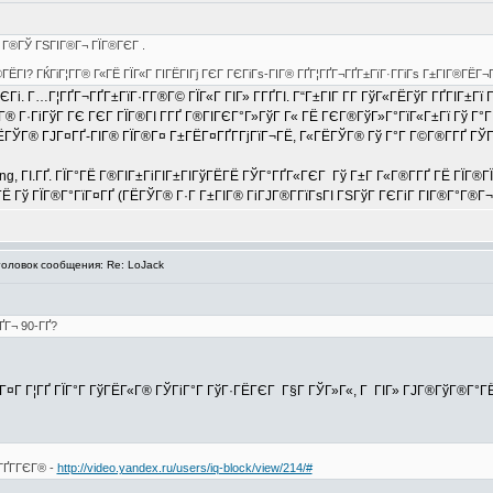
ї Г®ГЎ ГЅГІГ®Г¬ ГЇГ®ГЄГ .
ГІ? ГЌГіГ¦Г­Г® Г«ГЁ ГЇГ«Г ГІГЁГІГј ГЄГ ГЄГіГѕ-ГІГ® ГҐГ¦ГҐГ¬ГҐГ±ГїГ·Г­ГіГѕ Г±ГІГ®ГЁГ
ГЄГі. Г…Г¦ГҐГ¬ГҐГ±ГїГ·Г­Г®Г© ГЇГ«Г ГІГ» Г­ГҐГІ. Г“Г±ГІГ Г­Г ГўГ«ГЁГўГ ГҐГІГ±Г
Г® Г·ГіГўГ ГЄ ГЄГ ГЇГ®ГІ Г­ГҐ Г®ГІГЄГ°Г»ГўГ Г« ГЁ ГЄГ®ГўГ»Г°ГїГ«Г±Гї Гў Г
Г® ГЈГ¤ГҐ-ГІГ® ГЇГ®Г¤ Г±ГЁГ¤ГҐГ­ГјГїГ¬ГЁ, Г«ГЁГЎГ® Гў Г°Г Г©Г®Г­ГҐ ГЎГ Г°Г
ng, ГІ.ГҐ. ГЇГ°ГЁ Г®ГІГ±ГіГІГ±ГІГўГЁГЁ ГЎГ°ГҐГ«ГЄГ Гў Г±Г Г«Г®Г­ГҐ ГЁ ГЇГ®
Ё Гў ГЇГ®Г°ГїГ¤ГҐ (ГЁГЎГ® Г·Г Г±ГІГ® ГіГЈГ®Г­ГїГѕГІ ГЅГўГ ГЄГіГ ГІГ®Г°Г®Г¬).
ловок сообщения: Re: LoJack
ҐГ¬ 90-ГҐ?
Г¤Г Г¦ГҐ ГЇГ°Г ГўГЁГ«Г® ГЎГіГ°Г ГўГ·ГЁГЄГ Г§Г ГЎГ»Г«, Г ГІГ» ГЈГ®ГўГ®Г°Г
ГҐГ­ГЄГ® -
http://video.yandex.ru/users/iq-block/view/214/#