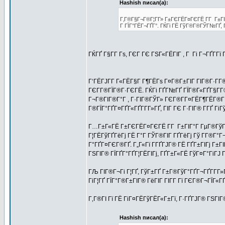
Hashish писал(а):
Г‚Г®Г§Г¬Г®Г¦Г­Г» Г±ГЄГЁГ¤ГЄГЁ Г­Г Г±ГІГ
Г ГЇГ°ГЁГ¬ГҐГ°. ГЌГі ГЁ ГўГ®Г®ГЎГ№ГҐ, Г
ГЌГҐ Г§Г­Г Гѕ, ГЄГ ГЄ ГЅГ«ГЁГІГ , Г Гі Г¬ГҐГ­Гї 
Г‘ГЁГЈГ­Г Г«ГЁГ§Г Г¶ГЁГѕ Г¤Г®Г±ГІГ ГІГ®Г·Г­Г®
ГЄГ­Г®ГЇГ®Г·ГЄГЁ. ГЌГі ГҐГ№ГҐ ГЇГ®Г«ГҐГ§Г­Г®
Г¬Г®ГІГ®Г°Г , Г·ГІГ®ГЎГ» ГЄГ®Г­Г¤ГЁГ¶ГЁГ®Г­Г
Г®ГЇГ°ГҐГ¤ГҐГ«ГҐГ­Г­Г»ГҐ, ГІГ ГЄ Г·ГІГ® Г­ГҐ Гі
Г…Г±Г«ГЁ Г±ГЄГЁГ¤ГЄГЁ Г­Г Г±ГІГ°Г ГµГ®ГўГЄГі
Г¦ГЁГўГҐГёГј ГЁ Г°Г ГЎГ®ГІГ ГҐГёГј Гў Г­Г®Г°Г
Г°ГҐГ¤ГЄГ®ГҐ. Г„Г«Гї Г­ГҐГЈГ® ГЁ ГҐГ±ГІГј Г±ГІ
ГЅГІГ® ГЇГҐГ°ГҐГ¦ГЁГІГј, ГҐГ±Г«ГЁ ГўГ¤Г°ГіГЈ
ГЉ ГІГ®Г¬Гі Г¦ГҐ, ГўГ±ГҐ Г±Г®ГўГ°ГҐГ¬ГҐГ­Г­Г
ГіГ¦ГҐ ГЇГ°Г®Г±ГІГ® ГёГІГ ГІГ­Г Гї ГЄГ®Г¬ГЇГ«Г
Г‚Г®ГІ Гї ГЁ ГіГ¤ГЁГўГЁГ«Г±Гї, Г·ГҐГЈГ® ГЅГІ
Hashish писал(а):