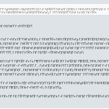
°Г ГµГ®ГўГЄГі. ГЊГ®Г¦ГҐГІ Гў Г¬Г ГёГЁГ­ГҐ Г®Г±ГІГ ГўГЁГ« Г·ГІГ®-ГІГ® ГўГҐГ±ГјГ¬Г Г¶Г
ї Г± ГЅГ«ГЁГІГ®Г© Г±Г®ГўГҐГІГіГѕГ±Гј, Г Г­ГҐ ГіГІГўГҐГ°Г¦Г¤Г Гѕ ГЄГ ГЄ ГЎГ».
ГІГ ГЄГ®ГҐ Г¬Г­ГҐГ­ГЁГҐ:
 Г±Г Г¬ГіГѕ ГЇГ°Г®Г±ГІГіГѕ, Г·ГІГ®ГЎГ» Г®ГІ ГЇГјГїГ­Г»Гµ ГЈГ®ГЇГ­ГЁГЄГ®Гў 
, ГЄГ®ГЈГ¤Г Г®ГЎГ°Г ГІГ­Г Гї Г±ГўГїГ§Гј ГҐГ±ГІГј Г± ГЎГ°ГҐГ«Г®Г·ГЄГ®Г¬ ГЁ,
ҐГ°/ГЇГҐГ·ГЄГ ГЇГ®Г¤ГЈГ®ГІГ®ГўГЁГ«ГЁ Г±Г Г«Г®Г­ Г§Г Г°Г Г­ГҐГҐ. Г•Г®ГІГї 
ГўГҐГ°ГҐГ­, Г·ГІГ® Гї ГЎГ» ГІГ ГЄГЁГ¬ ГЇГ®Г«ГјГ§Г®ГўГ Г«Г±Гї.
 Г±Г°Г ГўГ­ГЁГ¬Г» Г± Г¶ГҐГ­Г®Г© Г±ГЁГЈГ­Г Г«ГЁГ§Г Г¶ГЁГЁ, ГІГ®, ГЄГ®Г­ГҐГ·
¬Г Г«ГјГ­Г®Г¬ Г¬ГҐГ±ГІГҐ. Г…Г±Г«ГЁ ГЅГІГ® Г­ГҐ ГЈГҐГІГІГ®, ГІГ® ГіГЈГ®Г­ Г¬Г
Г°Г ГµГ®ГўГЄГ , ГЄГ®ГІГ®Г°Г Гї ГЇГіГ±ГІГј Г·Г Г±ГІГј ГЇГ®ГІГҐГ°Гј ГЇГ®ГЄГ°Г®ГҐ
 ГІГ ГЄГ®ГҐ Г±Г«ГіГ·ГЁГІГ±Гї, ГҐГ±Г«ГЁ Г±ГІГ°Г ГµГ®ГўГЄГ Г­ГҐ Г®Г±ГІГ ГўГ
»ГҐ Г¬Г ГёГЁГ­Г» ГЁГ¬ГҐГѕГІ ГіГ¦ГҐ Гў ГЎГ Г§ГҐ Г­ГҐГЇГ«Г®ГµГЁГҐ ГЇГ°Г®ГІГЁГ
ҐГЄГІГ Г¶ГЁГї, ГЇГ®-Г¬Г®ГҐГ¬Гі, Гі ГўГ±ГҐГµ.
Г® ГІГ» ГІГ ГЄ ГЎГҐГ§Г®ГЇГ Г±Г­Г®Г±ГІГјГѕ Г¬Г ГёГЁГ­Г» Г®Г§Г ГЎГ®ГІГЁГ«Г±Гї