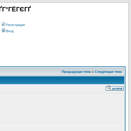
ҐГ°ГЁГЄГҐ
Регистрация
Вход
Предыдущая тема
::
Следующая тема