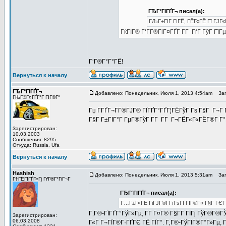
ГЂГ°ГІГҐГ¬ писал(а):
ГЉГ±ГІГ ГІГЁ, ГЁГ«ГЁ Гї ГЈГ«Г
ГќГІГ® Г‘Г­Г®ГіГ¤ГҐГ­ Г­Г ГѓГ ГўГ Гї
Г‘Г®Г°Г°ГЁ!
Вернуться к началу
ГЂГ°ГІГҐГ¬
Добавлено: Понедельник, Июля 1, 2013 4:54am
Заго
ГЊГ®Г¤ГҐГ°Г ГІГ®Г°
Гџ Г­ГҐГ¬Г­Г®ГЈГ® ГЇГҐГ°ГҐГ¦ГЁГўГ Гѕ Г§Г Г¬Г Г
Г§Г Г±ГІГ°Г ГµГ®ГўГ Г­Г Г­Г Г¬ГЁГ«Г«ГЁГ®Г­ Г
Зарегистрирован:
10.03.2003
Сообщения: 8295
Откуда: Russia, Ufa
Вернуться к началу
Hashish
Добавлено: Понедельник, Июля 1, 2013 5:31am
Заго
Г†ГЁГІГҐГ«Гј ГґГ®Г°ГіГ¬Г
ГЂГ°ГІГҐГ¬ писал(а):
Г…Г±Г«ГЁ ГіГЈГ®Г­ГїГѕГІ ГЇГ®Г¤ Г§Г ГЄГ Г
Г‚Г®-ГЇГҐГ°ГўГ»Гµ, Г­Г Г¤Г® Г§Г­Г ГІГј ГўГ®Г®Г
Зарегистрирован:
06.03.2008
Г«Г Г¬ГЇГ®Г·ГҐГЄ ГЁ ГЇГ°. Г‚Г®-ГўГІГ®Г°Г»Гµ, 