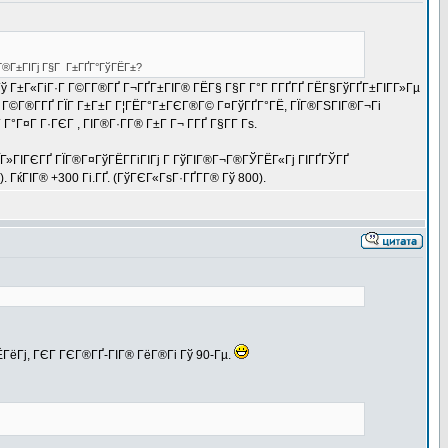
¬Г®Г±ГІГј Г§Г Г±ГҐГ°ГўГЁГ±?
ї Гў Г±Г«ГіГ·Г Г©Г­Г®ГҐ Г¬ГҐГ±ГІГ® ГЁГ§ Г§Г Г°Г Г­ГҐГҐ ГЁГ§ГўГҐГ±ГІГ­Г»Гµ
°Г Г©Г®Г­ГҐ ГЇГ Г±Г±Г Г¦ГЁГ°Г±ГЄГ®Г© Г¤ГўГҐГ°ГЁ, ГЇГ®ГЅГІГ®Г¬Гі
¤Г Г·ГЄГ , ГІГ®Г·Г­Г® Г±Г Г¬ Г­ГҐ Г§Г­Г Гѕ.
ГЇГ»ГІГЄГҐ ГЇГ®Г¤ГўГЁГ­ГіГІГј Г ГўГІГ®Г¬Г®ГЎГЁГ«Гј ГІГҐГЎГҐ
 ГќГІГ® +300 Гі.ГҐ. (ГўГЄГ«ГѕГ·ГҐГ­Г® Гў 800).
ЁГёГј, ГЄГ ГЄГ®ГҐ-ГІГ® ГёГ®Гі Гў 90-Гµ.