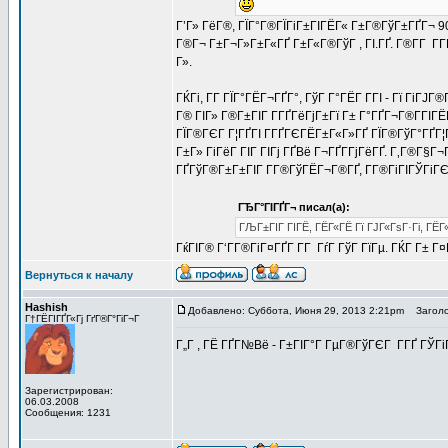
Г’Г» ГёГ®, ГЇГ°Г®ГЇГіГ±ГІГЁГ« Г±Г®ГўГ±ГҐГ¬ 
Г®Г¬ Г±Г¬Г»Г±Г«ГҐ Г±Г«Г®ГўГ , ГІ.ГҐ. Г®Г­Г Г­
Г».
ГЌГі, Г­Г ГЇГ°ГЁГ¬ГҐГ°, ГўГ Г°ГЁГ Г­ГІ - Гї ГіГ
Г® ГІГ» Г®Г±ГІГ Г­ГҐГёГјГ±Гї Г± Г°ГҐГ¬Г®Г­ГІГ
ГЇГ®ГЄГ Г¦ГҐГІ Г­ГҐГЄГЁГ±Г«Г»ГҐ ГЇГ®ГўГ°ГҐГ¦Г¤
Г±Г» ГіГёГ ГІГ ГІГј ГҐВё Г¬ГҐГ­ГјГёГҐ. Г‚Г®Г§
ГҐГўГ®Г±Г±ГІГ Г­Г®ГўГЁГ¬Г®ГҐ, Г­Г®ГіГІГЎГіГЄ 
ГЂГ°ГІГҐГ¬ писал(а):
ГЉГ±ГІГ ГІГЁ, ГЁГ«ГЁ Гї ГЈГ«ГѕГ·Гі, ГЁГ«
ГќГІГ® Г‘Г­Г®ГіГ¤ГҐГ­ Г­Г ГѓГ ГўГ ГїГµ. ГЌГ Г± 
Вернуться к началу
Hashish
Добавлено: Суббота, Июня 29, 2013 2:21pm
Заголо
Г†ГЁГІГҐГ«Гј ГґГ®Г°ГіГ¬Г
Г„Г , ГЁ ГҐГ№Вё - Г±ГІГ°Г ГµГ®ГўГЄГ Г­ГҐ ГЎГіГ
Зарегистрирован:
06.03.2008
Сообщения: 1231