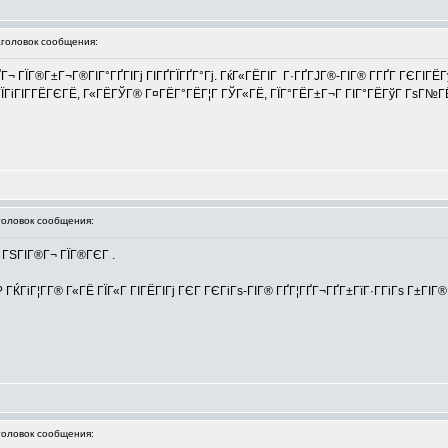
оловок сообщения:
Г¬ ГЇГ®Г±Г¬Г®ГІГ°ГҐГІГј ГІГҐГЇГҐГ°Гј. ГќГ«ГЁГІГ Г·ГҐГЈГ®-ГІГ® Г­ГҐГ ГЄГІГЁ
±ГЇГіГІГ­ГЁГЄГЁ, Г«ГЁГЎГ® Г¤ГЁГ°ГЁГ¦Г ГЎГ«ГЁ, ГЇГ°ГЁГ±Г¬Г ГІГ°ГЁГўГ ГѕГ№Г
ловок сообщения:
 ГЅГІГ®Г¬ ГЇГ®ГЄГ .
ЌГіГ¦Г­Г® Г«ГЁ ГЇГ«Г ГІГЁГІГј ГЄГ ГЄГіГѕ-ГІГ® ГҐГ¦ГҐГ¬ГҐГ±ГїГ·Г­ГіГѕ Г±ГІ
ловок сообщения: