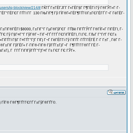
/users/iq-block/view/214/#
ГЌГҐ Г±ГЁГЈГ­Г Г«ГЁГ§Г Г¶ГЁГї Гў Г®ГЎГ»Г·Г­
Г® Г·ГЁГ°ГЁГЄГ ГҐГІ Г­Г 130 ГЊГѓГ¶ Гў ГЇГ®Г«ГЁГ¶ГҐГ©Г±ГЄГЁГҐ Г¬Г ГёГЁГ­
­ГІ Г±ГІГ®ГЁГІ $8000, Г±ГІГ°Г ГµГ®ГўГЄГ ГҐВё ГІГҐГЎГҐ Г®ГЇГ«Г ГІГЁГІ, Г­
ГЄ Гў Г§Г¤Г°Г ГўГ®Г¬ ГіГ¬ГҐ Г­ГҐ ГЄГіГЇГЁГІ, ГІ.ГЄ. ГЉГ Г°ГґГ ГЄГ±
ҐГІ Г§Г Г¤ГҐГ°Г¦Г ГІГј Г¬Г ГёГЁГ­Гі Гў ГІГҐГ·ГҐГ­ГЁГЁ Г·Г Г±Г , ГёГ Г­
Г®Г±ГІГ ГўГЁГ« Г·ГІГ®-ГІГ® ГўГҐГ±ГјГ¬Г Г¶ГҐГ­Г­Г®ГҐ ГЁ Г­
±Гј, Г Г­ГҐ ГіГІГўГҐГ°Г¦Г¤Г Гѕ ГЄГ ГЄ ГЎГ».
ІГј ГЇГ® Г®Г¶ГҐГ­ГЄГҐ Г±ГўГ®ГҐГ©.