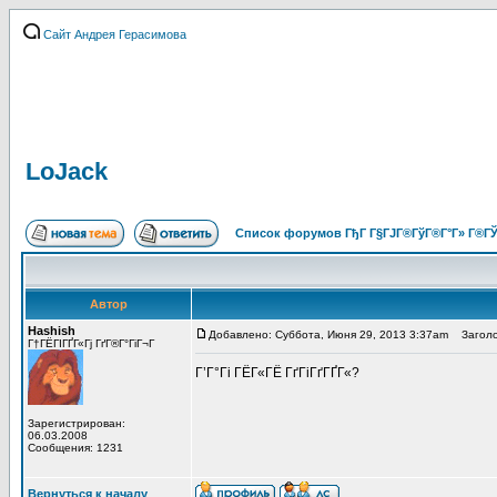
Сайт Андрея Герасимова
LoJack
Список форумов ГђГ Г§ГЈГ®ГўГ®Г°Г» Г®ГЎ
Автор
Hashish
Добавлено: Суббота, Июня 29, 2013 3:37am
Заголов
Г†ГЁГІГҐГ«Гј ГґГ®Г°ГіГ¬Г
Г’Г°Гі ГЁГ«ГЁ ГґГіГґГҐГ«?
Зарегистрирован:
06.03.2008
Сообщения: 1231
Вернуться к началу