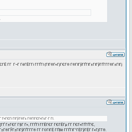
.
ГЁ Г­Г Г¬Г ГёГЁГ­Гі Г­ГҐГІ (ГІГ®Г«ГјГЄГ® Г®ГІГўГҐГІГ±ГІГўГҐГ­Г­Г®Г±ГІГј
­Г Г«ГЄГі ГІГўГ®Гѕ Г®ГІГЄГ«ГѕГ·Г ГІ.
¦ГҐ Г±ГЄГ Г§Г Г«, Г­ГҐГІ Г­ГЁГЄГ ГЄГЁГµ Г­Г ГЄГ«ГҐГҐГЄ,
±Г®ГЎГ±ГІГўГҐГ­Г­Г® Г­Г Г©ГІГЁ ГҐВё Г­ГҐГІГ°ГЁГўГЁГ Г«ГјГ­Г®.