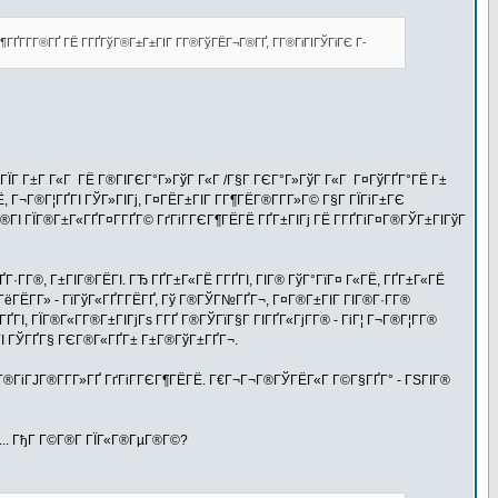
ҐГ­Г­Г®ГҐ ГЁ Г­ГҐГўГ®Г±Г±ГІГ Г­Г®ГўГЁГ¬Г®ГҐ, Г­Г®ГіГІГЎГіГЄ Г­
Г±ГЇГ Г±Г Г«Г ГЁ Г®ГІГЄГ°Г»ГўГ Г«Г /Г§Г ГЄГ°Г»ГўГ Г«Г Г¤ГўГҐГ°ГЁ Г±
 Г¬Г®Г¦ГҐГІ ГЎГ»ГІГј, Г¤ГЁГ±ГІГ Г­Г¶ГЁГ®Г­Г­Г»Г© Г§Г ГЇГіГ±ГЄ
Г®ГІ ГЇГ®Г±Г«ГҐГ¤Г­ГҐГ© ГґГіГ­ГЄГ¶ГЁГЁ ГҐГ±ГІГј ГЁ Г­ГҐГіГ¤Г®ГЎГ±ГІГўГ
Г­Г®, Г±ГІГ®ГЁГІ. ГЂ ГҐГ±Г«ГЁ Г­ГҐГІ, ГІГ® ГўГ°ГїГ¤ Г«ГЁ, ГҐГ±Г«ГЁ
 ГёГЁГ­Г» - ГїГўГ«ГҐГ­ГЁГҐ, Гў Г®ГЎГ№ГҐГ¬, Г¤Г®Г±ГІГ ГІГ®Г·Г­Г®
ГІ, ГЇГ®Г«Г­Г®Г±ГІГјГѕ Г­ГҐ Г®ГЎГїГ§Г ГІГҐГ«ГјГ­Г® - ГіГ¦ Г¬Г®Г¦Г­Г®
ЁГІ ГЎГҐГ§ ГЄГ®Г«ГҐГ± Г±Г®ГўГ±ГҐГ¬.
ўГ®ГіГЈГ®Г­Г­Г»ГҐ ГґГіГ­ГЄГ¶ГЁГЁ. Г€Г¬Г¬Г®ГЎГЁГ«Г Г©Г§ГҐГ° - ГЅГІГ®
... ГђГ Г©Г®Г­ ГЇГ«Г®ГµГ®Г©?