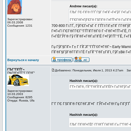
Andrew писал(а):
ГЉГ ГЄ-ГІГ® Г­ГҐ Г§Г Г¤ГіГ¬Г»ГўГ Г«Г±Г
Зарегистрирован:
Г‘ГЄГ®Г«ГјГЄГ® ГЅГІГ® Г¤ГҐГ«Г® Г±ГІГ®ГЁ
06.03.2008
700-800 Гі.ГҐ., ГўГЄГ«ГѕГ·Г ГҐГІ ГіГ±ГІГ Г­Г®Гў
Сообщения: 1231
Г¤Г«Гї ГЄГ®Г­ГЄГ°ГҐГІГ­Г®Г© Г¬Г®Г¤ГҐГ«ГЁ, Г­
Г«ГЁГЎГ® Гў ГЇГ®Г«Г®Г±ГІГЁ Г¤ГўГҐГ°ГЁ, Г«ГЁГЎ
Гџ ГўГ§ГїГ« Г± Г ГЇГЈГ°ГҐГ©Г¤Г®Г¬ Early Warni
ГЇГ®Г§ГўГ®Г­ГїГІ ГЁ Г±ГЇГ°Г®Г±ГїГІ, ГўГ±Вё Г«Г
Вернуться к началу
ГЂГ°ГІГҐГ¬
Добавлено: Понедельник, Июля 1, 2013 4:27am
Заго
ГЊГ®Г¤ГҐГ°Г ГІГ®Г°
Hashish писал(а):
Г’Г» ГёГ®, ГЇГ°Г®ГЇГіГ±ГІГЁГ« Г±Г®ГўГ±Г
Зарегистрирован:
10.03.2003
Сообщения: 8295
Откуда: Russia, Ufa
Г’Г ГЄ ГЅГІГ® ГЄГ®ГЈГ¤Г ГЎГ»Г«Г®! Гџ ГіГ¦ГҐ 
Hashish писал(а):
ГЉГ ГІГ®Г«ГЁГ·Г­Г®ГҐ ГёГ®Гі Г± Г”Г®Г¬