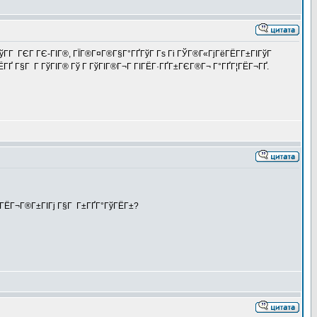
ГўГ­Г ГЄГ ГЄ-ГІГ®, ГЇГ®Г¤Г®Г§Г°ГҐГўГ Гѕ Гі ГЎГ®Г«ГјГёГЁГ­Г±ГІГўГ
ЁГҐ Г§Г Г ГўГІГ® Гў Г ГўГІГ®Г¬Г ГІГЁГ·ГҐГ±ГЄГ®Г¬ Г°ГҐГ¦ГЁГ¬ГҐ.
Г®ГЁГ¬Г®Г±ГІГј Г§Г Г±ГҐГ°ГўГЁГ±?