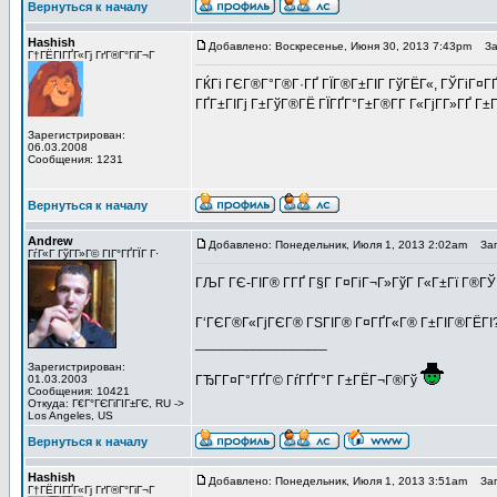
Вернуться к началу
Hashish
Добавлено: Воскресенье, Июня 30, 2013 7:43pm
Заг
Г†ГЁГІГҐГ«Гј ГґГ®Г°ГіГ¬Г
ГЌГі ГЄГ®Г°Г®Г·ГҐ ГЇГ®Г±ГІГ ГўГЁГ«, ГЎГіГ¤ГҐ
ГҐГ±ГІГј Г±ГўГ®ГЁ ГЇГҐГ°Г±Г®Г­Г Г«ГјГ­Г»ГҐ Г
Зарегистрирован:
06.03.2008
Сообщения: 1231
Вернуться к началу
Andrew
Добавлено: Понедельник, Июля 1, 2013 2:02am
Заго
ГѓГ«Г ГўГ­Г»Г© ГІГ°ГҐГЇГ Г·
ГЉГ ГЄ-ГІГ® Г­ГҐ Г§Г Г¤ГіГ¬Г»ГўГ Г«Г±Гї Г®ГЎ
Г‘ГЄГ®Г«ГјГЄГ® ГЅГІГ® Г¤ГҐГ«Г® Г±ГІГ®ГЁГІ? Г
_________________
Зарегистрирован:
01.03.2003
ГЂГ­Г¤Г°ГҐГ© ГѓГҐГ°Г Г±ГЁГ¬Г®Гў
Сообщения: 10421
Откуда: Г€Г°ГЄГіГІГ±ГЄ, RU ->
Los Angeles, US
Вернуться к началу
Hashish
Добавлено: Понедельник, Июля 1, 2013 3:51am
Заго
Г†ГЁГІГҐГ«Гј ГґГ®Г°ГіГ¬Г