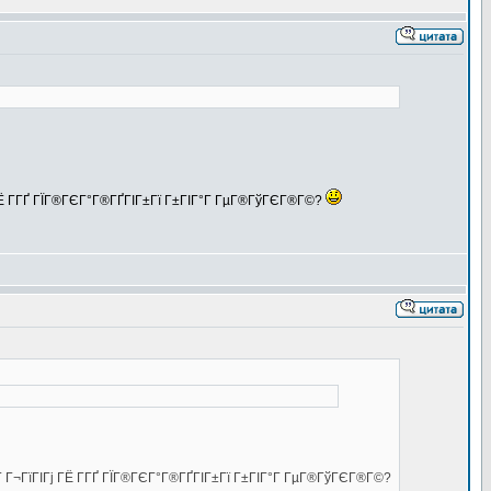
ј ГЁ Г­ГҐ ГЇГ®ГЄГ°Г®ГҐГІГ±Гї Г±ГІГ°Г ГµГ®ГўГЄГ®Г©?
ЇГ Г¬ГїГІГј ГЁ Г­ГҐ ГЇГ®ГЄГ°Г®ГҐГІГ±Гї Г±ГІГ°Г ГµГ®ГўГЄГ®Г©?