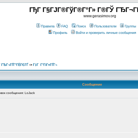
ГђГ Г§ГЈГ®ГўГ®Г°Г» Г®ГЎ ГЂГ¬Г
www.gerasimov.org
Правила
FAQ
Поиск
Пользователи
Группы
Профиль
Войти и проверить личные сообщения
 ГЂГ¬ГҐГ°ГЁГЄГҐ
->
Г‡Г Г°ГіГ«ГҐГ¬
Сообщение
ок сообщения: LoJack