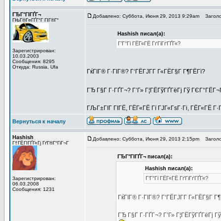
ГЂГ°ГІГҐГ¬
Добавлено: Суббота, Июня 29, 2013 9:29am
Заголов
ГЊГ®Г¤ГҐГ°Г ГІГ®Г°
Hashish писал(а):
Г’Г°Гі ГЁГ«ГЁ ГґГіГґГҐГ«?
Зарегистрирован:
10.03.2003
Сообщения: 8295
Откуда: Russia, Ufa
ГќГІГ® Г·ГІГ®? Г‘ГЁГЈГ­Г Г«ГЁГ§Г Г¶ГЁГї?
ГЂ Г§Г Г·ГҐГ¬? Г’Г» Г¦ГЁГўГҐГёГј Гў ГЄГ°ГЁГ¬
ГЉГ±ГІГ ГІГЁ, ГЁГ«ГЁ Гї ГЈГ«ГѕГ·Гі, ГЁГ«ГЁ Г·Г
Вернуться к началу
Hashish
Добавлено: Суббота, Июня 29, 2013 2:15pm
Заголов
Г†ГЁГІГҐГ«Гј ГґГ®Г°ГіГ¬Г
ГЂГ°ГІГҐГ¬ писал(а):
Hashish писал(а):
Г’Г°Гі ГЁГ«ГЁ ГґГіГґГҐГ«?
Зарегистрирован:
06.03.2008
Сообщения: 1231
ГќГІГ® Г·ГІГ®? Г‘ГЁГЈГ­Г Г«ГЁГ§Г Г
ГЂ Г§Г Г·ГҐГ¬? Г’Г» Г¦ГЁГўГҐГёГј Г