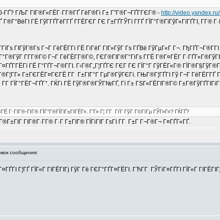
90-ГҐ? ГЉГ ГІГ®Г«ГЁГ·Г­Г®ГҐ ГёГ®Гі Г± Г”Г®Г¬ГҐГ­ГЄГ® -
http://video.yandex.ru
ГҐ Г®Г°ВёГІ ГЁ ГўГ­ГҐГёГ­ГҐ Г­ГЁГЄГ ГЄ Г±ГҐГЎГї Г­ГҐ ГЇГ°Г®ГїГўГ«ГїГҐГІ, Г­
ЈГ®Г­ГїГѕ ГІГўГ®Гѕ Г¬Г ГёГЁГ­Гі ГЁ ГіГёГ ГІГ»ГўГ Гѕ ГҐВё ГўГµГ«Г Г¬. ГђГҐГ¬Г®Г
ЁГ°Г®ГўГ Г­Г­Г®Г© Г¬Г ГёГЁГ­Г®Г©, ГЄГ®ГІГ®Г°ГіГѕ Г­ГЁ Г®Г¤ГЁГ­ Г·ГҐГ«Г®ГўГҐ
ГҐГ­ГЁГї ГЁ Г°ГҐГ¬Г®Г­ГІ. Г‹Г®Г„Г¦ГҐГЄ ГЄГ ГЄ ГЇГ°Г ГўГЁГ«Г® ГЇГ®Г§ГўГ®Г«ГїГ
Г¬Г®Г¦Г­Г» Г±ГЄГЁГ¤ГЄГЁ Г­Г Г±ГІГ°Г ГµГ®ГўГЄГі. ГЊГ®Г¦ГҐГІ Гў Г¬Г ГёГЁГ­ГҐ 
Г­Г ГЇГ°ГЁГ¬ГҐГ°. ГЌГі ГЁ ГўГ®Г®ГЎГ№ГҐ, Гї Г± ГЅГ«ГЁГІГ®Г© Г±Г®ГўГҐГІГіГѕГ
ГЁ Г·ГІГ®-ГІГ® ГЇГ°Г®ГЇГіГ±ГІГЁГ«. Г’Г» Г¦ Г­Г ГѓГ ГўГ Г©ГїГµ ГЎГ»Г«? ГЌГҐ?
Г¤Г®Г±ГІГ ГІГ®Г·Г­Г® Г·Г Г±ГІГ® ГЇГіГІГ ГѕГІ Г­Г Г±Г Г¬Г®Г¬ Г¤ГҐГ«ГҐ.
вок сообщения:
¤ГҐГІ Г¦ГҐ ГЇГ«Г ГІГЁГІГј ГўГ Гё ГЄГ°ГҐГ¤ГЁГІ. ГЋГ­Г ГЎГіГ¤ГҐГІ ГЇГ«Г ГІГЁГ