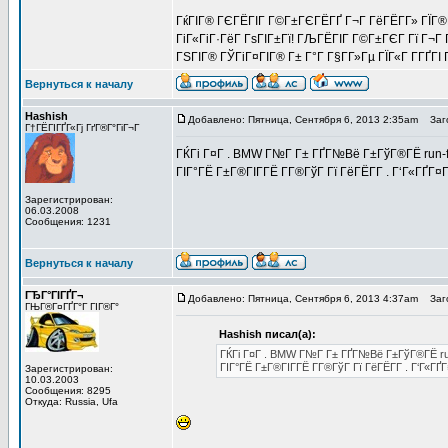
ГќГІГ® ГЄГЁГІГ Г©Г±ГЄГЁГҐ Г¬Г ГёГЁГ­Г» ГЇГ®Г
ГіГ«ГіГ·ГёГ ГѕГІГ±Гї! ГЉГЁГІГ Г©Г±ГЄГ Гї Г¬Г Г
ГЅГІГ® ГЎГіГ¤ГІГ® Г± Г°Г Г§Г­Г»Гµ ГЇГ«Г Г­ГҐГІ 
Вернуться к началу
Hashish
Добавлено: Пятница, Сентября 6, 2013 2:35am
Заго
Г†ГЁГІГҐГ«Гј ГґГ®Г°ГіГ¬Г
ГЌГі Г¤Г . BMW Г№Г Г± ГҐГ№Вё Г±ГўГ®ГЁ run-f
ГІГ°ГЁ Г±Г®ГІГ­ГЁ Г­Г®ГўГ Гї ГёГЁГ­Г . Г‘Г«ГҐГ
Зарегистрирован:
06.03.2008
Сообщения: 1231
Вернуться к началу
ГЂГ°ГІГҐГ¬
Добавлено: Пятница, Сентября 6, 2013 4:37am
Заго
ГЊГ®Г¤ГҐГ°Г ГІГ®Г°
Hashish писал(а):
ГЌГі Г¤Г . BMW Г№Г Г± ГҐГ№Вё Г±ГўГ®ГЁ run
ГІГ°ГЁ Г±Г®ГІГ­ГЁ Г­Г®ГўГ Гї ГёГЁГ­Г . Г‘Г«Г
Зарегистрирован:
10.03.2003
Сообщения: 8295
Откуда: Russia, Ufa