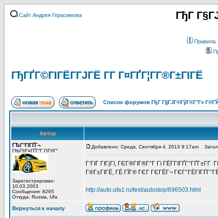
ГђГ Г§Г
Сайт Андрея Герасимова
Правила
П
ГђГҐГ©ГІГЁГ­ГЈГЁ Г­Г Г¤ГҐГ¦Г­Г®Г±ГІГЁ
Список форумов ГђГ Г§ГЈГ®ГўГ®Г°Г» Г®ГЎ
Автор
ГЂГ°ГІГҐГ¬
Добавлено: Среда, Сентября 4, 2013 9:17am
Заголов
ГЊГ®Г¤ГҐГ°Г ГІГ®Г°
Г‘ГІГ ГІГјГї, ГЄГ®ГІГ®Г°Г Гї ГЁГ­ГІГҐГ°ГҐГ±Г­Г 
Г®Г±ГІГЁ, ГЁ ГЇГ® ГЄГ ГЄГЁГ¬ ГЄГ°ГЁГІГҐГ°ГЁГї
Зарегистрирован:
10.03.2003
http://auto.ufa1.ru/text/autostop/696503.html
Сообщения: 8295
Откуда: Russia, Ufa
Вернуться к началу