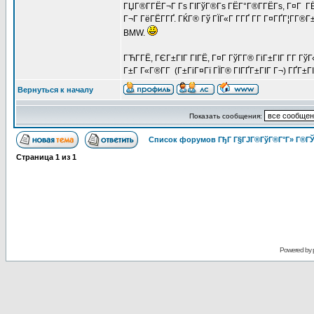
ГЏГ®Г­ГЁГ¬Г Гѕ ГІГўГ®Гѕ ГЁГ°Г®Г­ГЁГѕ, Г¤Г ГЁ 
Г¬Г ГёГЁГ­ГҐ. ГЌГ® Гў ГЇГ«Г Г­ГҐ Г­Г Г¤ГҐГ¦Г­Г®
BMW.
ГЋГ­ГЁ, ГЄГ±ГІГ ГІГЁ, Г¤Г ГўГ­Г® ГіГ±ГІГ Г­Г 
Г±Г Г«Г®Г­Г (Г±ГіГ¤Гї ГЇГ® ГІГҐГ±ГІГ Г¬) ГҐГ±ГІ
Вернуться к началу
Показать сообщения:
Список форумов ГђГ Г§ГЈГ®ГўГ®Г°Г» Г®ГЎ
Страница
1
из
1
Powered by