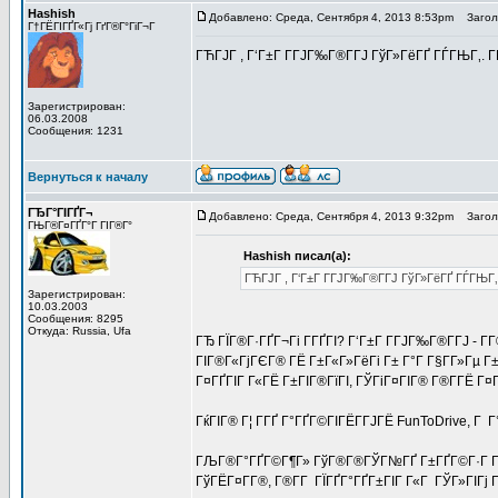
Hashish
Добавлено: Среда, Сентября 4, 2013 8:53pm
Заголо
Г†ГЁГІГҐГ«Гј ГґГ®Г°ГіГ¬Г
ГЋГЈГ , Г‘Г±Г Г­ГЈГ‰Г®Г­ГЈ ГўГ»ГёГҐ ГЃГЊГ‚. 
Зарегистрирован:
06.03.2008
Сообщения: 1231
Вернуться к началу
ГЂГ°ГІГҐГ¬
Добавлено: Среда, Сентября 4, 2013 9:32pm
Заголо
ГЊГ®Г¤ГҐГ°Г ГІГ®Г°
Hashish писал(а):
ГЋГЈГ , Г‘Г±Г Г­ГЈГ‰Г®Г­ГЈ ГўГ»ГёГҐ ГЃГЊГ‚
Зарегистрирован:
10.03.2003
Сообщения: 8295
Откуда: Russia, Ufa
ГЂ ГЇГ®Г·ГҐГ¬Гі Г­ГҐГІ? Г‘Г±Г Г­ГЈГ‰Г®Г­ГЈ - Г­Г
ГІГ®Г«ГјГЄГ® ГЁ Г±Г«Г»ГёГі Г± Г°Г Г§Г­Г»Гµ Г
Г¤ГҐГІГ Г«ГЁ Г±ГІГ®ГїГІ, ГЎГіГ¤ГІГ® Г®Г­ГЁ Г¤Г
ГќГІГ® Г¦ Г­ГҐ Г°ГҐГ©ГІГЁГ­ГЈГЁ FunToDrive, Г 
ГЉГ®Г°ГҐГ©Г¶Г» ГўГ®Г®ГЎГ№ГҐ Г±ГҐГ©Г·Г Г± ГіГ
ГўГЁГ¤Г­Г®, Г®Г­Г ГЇГҐГ°ГҐГ±ГІГ Г«Г ГЎГ»ГІГј