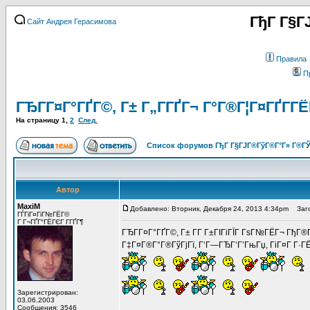
ГђГ Г§Г
Сайт Андрея Герасимова
Правила
П
ГЂГ­Г¤Г°ГҐГ©, Г± Г„Г­ГҐГ¬ Г°Г®Г¦Г¤ГҐГ­ГЁ
На страницу
1
,
2
След.
Список форумов ГђГ Г§ГЈГ®ГўГ®Г°Г» Г®ГЎ
Автор
MaxiM
Добавлено: Вторник, Декабря 24, 2013 4:34pm
Загол
ГЃГіГ¤ГіГ№ГЁГ©
Г Г¬ГҐГ°ГЁГЄГ Г­ГҐГ¶
ГЂГ­Г¤Г°ГҐГ©, Г± Г­Г Г±ГІГіГЇГ ГѕГ№ГЁГ¬ ГђГ®
Г‡Г¤Г®Г°Г®ГўГјГї, Г‘Г—ГЂГ‘Г’ГњГџ, ГіГ¤Г Г·ГЁ 
Зарегистрирован:
03.06.2003
Сообщения: 3546