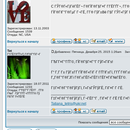
C ГЎГ®Г«ГјГёГЁГ¬ Г®ГЇГ®Г§Г¤Г Г­ГЁГҐГ¬, Г­Г® Гў
ГЇГ®ГІГ°Г®ГµГ Г¬ГЁ, Г­Г® ГўГ±Вё Г§Г ГЎГ»ГўГ 
Зарегистрирован: 13.11.2003
Сообщения: 1539
Откуда: NC, USA
Вернуться к началу
Tet
Добавлено: Пятница, Декабря 25, 2015 1:26am
Заго
Г†ГЁГІГҐГ«Гј ГґГ®Г°ГіГ¬Г
ГЂГ­Г¤Г°ГҐГ©, ГЇГ®Г§Г¤Г°Г ГўГ«ГїГѕ!
Г“ Г‚Г Г± ГўГ±ГҐ ГЇГ®Г«ГіГ·Г ГҐГІГ±Гї, Г­ГҐ Г®Г
Г„Г®Г°Г®ГЈГі Г®Г±ГЁГ«ГЁГІ ГЁГ¤ГіГ№ГЁГ©.
Зарегистрирован: 18.07.2011
Сообщения: 1233
Г‡Г¤Г®Г°Г®ГўГјГї, Г«ГѕГЎГўГЁ, ГіГ¤Г Г·ГЁ.
Откуда: Г“ГЄГ°Г ГЁГ­Г , Г­Г®
_________________
Г№Г ГўГ°ГҐГ¬ГҐГ­Г­Г® Гў
Г€ГІГ Г«ГЁГЁ
Г‡Г¤Г®Г°Г®ГўГјГї, Г¬ГЁГ°Г , ГіГ¤Г Г·ГЁ ГЁ Г¤
Tatiana_tetris@ukr.net
Вернуться к началу
Показать сообщения: