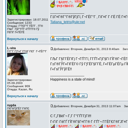
_________________
Г‡Г¤Г®Г°Г®ГўГјГї, Г¬ГЁГ°Г , ГіГ¤Г Г·ГЁ ГЁ Г¤
Зарегистрирован: 18.07.2011
Tatiana_tetris@ukr.net
Сообщения: 1233
Откуда: Г“ГЄГ°Г ГЁГ­Г , Г­Г®
Г№Г ГўГ°ГҐГ¬ГҐГ­Г­Г® Гў
Г€ГІГ Г«ГЁГЁ
Вернуться к началу
L-vira
Добавлено: Вторник, Декабря 31, 2013 8:40am
Заго
ГѓГ°Г Г¦Г¤Г Г­Г®Г·ГЄГ Г¬ГЁГ°Г
ГЉГ Г§Г­ГЁГІГј Г¬ГҐГ­Гї, Г­ГҐГ«ГјГ§Гї ГЇГ®Г¬ГЁ
Г±Г®ГЎГ»ГІГЁГ© Гў Г¦ГЁГ§Г­ГЁ, Г«ГЁГµГЁГµ ГЇГ
Г«ГѕГЎГўГЁ!!
_________________
Happiness is a state of mind!
Зарегистрирован:
05.09.2003
Сообщения: 909
Откуда: Kazan, Ru
Вернуться к началу
rugda
Добавлено: Вторник, Декабря 31, 2013 11:07am
Заг
ГЌГ®ГўГЁГ·Г®ГЄ
C Г„Г­ВёГ¬ Г‚Г Г°ГҐГ­ГјГї!!!
Г‹ГіГ·ГёГҐ ГЇГ®Г§Г¤Г­Г® Г·ГҐГ¬ Г­ГЁГЄГ®ГЈГ¤