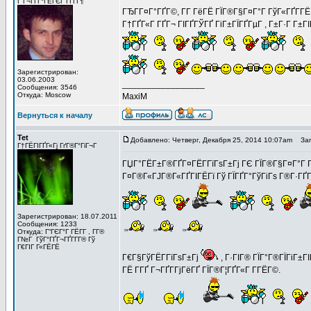
Г Г¬ГҐГ°ГЁГЄГ Г­ГҐГ¶
ГЂГ­Г¤Г°ГҐГ©, Г­Г ГёГЁ ГЇГ®Г§Г¤Г°Г ГўГ«ГҐГ­ГЁГї
Г†ГҐГ«Г ГҐГ¬ ГІГҐГЎГҐ ГіГ±ГЇГҐГµГ , Г±Г·Г Г±ГІГј
Зарегистрирован:
03.06.2003
_________________
Сообщения: 3546
Откуда: Moscow
MaxiM
Вернуться к началу
Tet
Добавлено: Четверг, Декабря 25, 2014 10:07am
Заго
Г†ГЁГІГҐГ«Гј ГґГ®Г°ГіГ¬Г
ГЏГ°ГЁГ±Г®ГҐГ¤ГЁГ­ГїГѕГ±Гј ГЄ ГЇГ®Г§Г¤Г°Г Гў
Г¤Г®Г«ГЈГ®Г«ГҐГІГЁГї Гў ГЇГҐГ°ГўГіГѕ Г®Г·ГҐГ°ГҐ
Зарегистрирован: 18.07.2011
Сообщения: 1233
Откуда: Г“ГЄГ°Г ГЁГ­Г , Г­Г®
Г№Г ГўГ°ГҐГ¬ГҐГ­Г­Г® Гў
Г€ГІГ Г«ГЁГЁ
Г€Г§ГўГЁГ­ГїГѕГ±Гј
, Г·ГІГ® ГЇГ°Г®ГЇГіГ±Г
ГЁ Г­ГҐ Г¬ГҐГ­ГјГёГҐ ГЇГ®Г¦ГҐГ«Г Г­ГЁГ©.