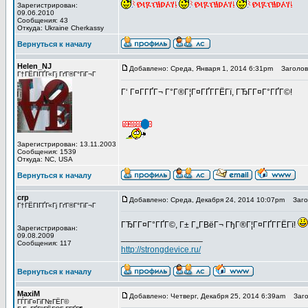
Зарегистрирован:
09.06.2010
Сообщения: 43
Откуда: Ukraine Cherkassy
Вернуться к началу
Helen_NJ
Добавлено: Среда, Января 1, 2014 6:31pm
Заголово
Г†ГЁГІГҐГ«Гј ГґГ®Г°ГіГ¬Г
Г‘ Г¤Г­ГҐГ¬ Г°Г®Г¦Г¤ГҐГ­ГЁГї, ГЂГ­Г¤Г°ГҐГ©!
Зарегистрирован: 13.11.2003
Сообщения: 1539
Откуда: NC, USA
Вернуться к началу
crp
Добавлено: Среда, Декабря 24, 2014 10:07pm
Загол
Г†ГЁГІГҐГ«Гј ГґГ®Г°ГіГ¬Г
ГЂГ­Г¤Г°ГҐГ©, Г± Г„Г­ВёГ¬ ГђГ®Г¦Г¤ГҐГ­ГЁГї!
Зарегистрирован:
09.08.2009
_________________
Сообщения: 117
http://strongdevice.ru/
Вернуться к началу
MaxiM
Добавлено: Четверг, Декабря 25, 2014 6:39am
Загол
ГЃГіГ¤ГіГ№ГЁГ©