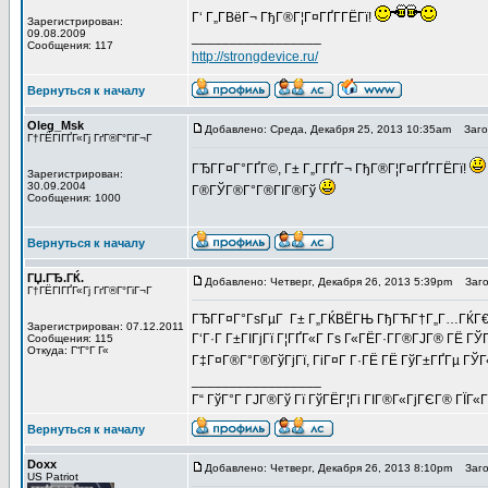
Г‘ Г„Г­ВёГ¬ ГђГ®Г¦Г¤ГҐГ­ГЁГї!
Зарегистрирован:
09.08.2009
_________________
Сообщения: 117
http://strongdevice.ru/
Вернуться к началу
Oleg_Msk
Добавлено: Среда, Декабря 25, 2013 10:35am
Загол
Г†ГЁГІГҐГ«Гј ГґГ®Г°ГіГ¬Г
ГЂГ­Г¤Г°ГҐГ©, Г± Г„Г­ГҐГ¬ ГђГ®Г¦Г¤ГҐГ­ГЁГї!
Зарегистрирован:
30.09.2004
Г®ГЎГ®Г°Г®ГІГ®Гў
Сообщения: 1000
Вернуться к началу
ГЏ.ГЂ.ГЌ.
Добавлено: Четверг, Декабря 26, 2013 5:39pm
Загол
Г†ГЁГІГҐГ«Гј ГґГ®Г°ГіГ¬Г
ГЂГ­Г¤Г°ГѕГµГ Г± Г„ГЌВЁГЊ ГђГЋГ†Г„Г…ГЌГ€Г
Зарегистрирован: 07.12.2011
Г‘Г·Г Г±ГІГјГї Г¦ГҐГ«Г Гѕ Г«ГЁГ·Г­Г®ГЈГ® ГЁ ГЎ
Сообщения: 115
Откуда: Г“Г°Г Г«
Г‡Г¤Г®Г°Г®ГўГјГї, ГіГ¤Г Г·ГЁ ГЁ ГўГ±ГҐГµ ГЎГ
_________________
Г“ ГўГ°Г ГЈГ®Гў Гї ГўГЁГ¦Гі ГІГ®Г«ГјГЄГ® ГЇГ«
Вернуться к началу
Doxx
Добавлено: Четверг, Декабря 26, 2013 8:10pm
Загол
US Patriot