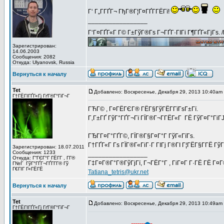
Г‘ Г„Г­ГҐГ¬ ГђГ®Г¦Г¤ГҐГ­ГЁГї!
_________________
Г‘Г¤ГҐГ«Г Г© Г±ГўГ®Гѕ Г¬ГҐГ·ГІГі Г¶ГҐГ«ГјГѕ. 
Зарегистрирован:
14.06.2003
Сообщения: 2082
Откуда: Ulyanovsk, Russia
Вернуться к началу
Tet
Добавлено: Воскресенье, Декабря 29, 2013 10:40am
Г†ГЁГІГҐГ«Гј ГґГ®Г°ГіГ¬Г
ГЋГ© , Г¤ГЁГЄГ® ГЁГ§ГўГЁГ­ГїГѕГ±Гї.
Г‚Г±ГҐ ГўГ°ГҐГ¬Гї ГЇГ®Г¬Г­ГЁГ«Г ГЁ ГўГ¤Г°ГіГЈ 
ГЂГ­Г¤Г°ГҐГ©, ГЇГ®Г§Г¤Г°Г ГўГ«ГїГѕ.
Г†ГҐГ«Г Гѕ ГЇГ®Г«ГіГ·Г ГІГј Г®ГІ Г¦ГЁГ§Г­ГЁ ГўГ
Зарегистрирован: 18.07.2011
Сообщения: 1233
_________________
Откуда: Г“ГЄГ°Г ГЁГ­Г , Г­Г®
Г‡Г¤Г®Г°Г®ГўГјГї, Г¬ГЁГ°Г , ГіГ¤Г Г·ГЁ ГЁ Г¤
Г№Г ГўГ°ГҐГ¬ГҐГ­Г­Г® Гў
Г€ГІГ Г«ГЁГЁ
Tatiana_tetris@ukr.net
Вернуться к началу
Tet
Добавлено: Воскресенье, Декабря 29, 2013 10:49am
Г†ГЁГІГҐГ«Гј ГґГ®Г°ГіГ¬Г