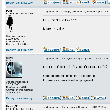
Вернуться к началу
Paul
Добавлено: Четверг, Декабря 25, 2014 9:25pm
Загол
Г†ГЁГІГҐГ«Гј ГґГ®Г°ГіГ¬Г
ГЃВёГ§Г¤ГҐГ© Г‰Г®!!!
_________________
future >> reality
Зарегистрирован:
29.09.2003
Сообщения: 171
Откуда: Piter, RUS
Вернуться к началу
Slava
Добавлено: Понедельник, Декабря 29, 2014 7:03pm
ГЌГ‹ГЋ
ГЂГ­Г¤Г°ГҐГ©, Г‘ ГЃГҐГ§Г¤Г­ГЁГЄГ®Г¬ ГІГҐГЎГї
_________________
Good judgment comes from expirience.
Expirience comes from bad judgment
Зарегистрирован:
10.03.2003
Сообщения: 4182
Откуда: at this moment
Stamford CT
Вернуться к началу
Helen_NJ
Добавлено: Понедельник, Января 19, 2015 2:05am
З
Г†ГЁГІГҐГ«Гј ГґГ®Г°ГіГ¬Г