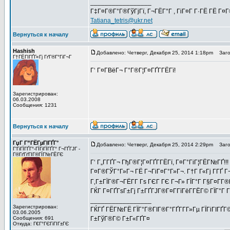
_________________
Г‡Г¤Г®Г°Г®ГўГјГї, Г¬ГЁГ°Г , ГіГ¤Г Г·ГЁ ГЁ Г¤
Tatiana_tetris@ukr.net
Вернуться к началу
Hashish
Добавлено: Четверг, Декабря 25, 2014 1:18pm
Загол
Г†ГЁГІГҐГ«Гј ГґГ®Г°ГіГ¬Г
Г‘ Г¤Г­ВёГ¬ Г°Г®Г¦Г¤ГҐГ­ГЁГї!
Зарегистрирован:
06.03.2008
Сообщения: 1231
Вернуться к началу
ГџГ­ Г”ГЁГµГІГҐГ°
Добавлено: Четверг, Декабря 25, 2014 2:29pm
Загол
Г‘ГіГЇГҐГ°-ГЇГіГЇГҐГ° Г¬ГҐГЈГ -
Г®ГґГґГІГ®ГЇГ№ГЁГЄ
Г‘ Г„Г­ГҐГ¬ ГђГ®Г¦Г¤ГҐГ­ГЁГї, Г¤Г°ГіГ¦ГЁГ№ГҐ!!
Г¤Г®ГЎГ°Г»Г¬ ГЁ Г¬ГіГ¤Г°Г»Г¬. Г†Г Г«Гј Г­ГҐ Г
Г‚Г±ГЇГ®Г¬ГЁГ­Г Гѕ ГЄГ ГЄ Г¬Г» ГЇГ°Г Г§Г¤Г­Г®
ГЌГ Г¤ГҐГѕГ±Гј Г±ГҐГЈГ®Г¤Г­ГїГёГ­ГЁГ© ГЇГ°Г Г
_________________
Зарегистрирован:
ГЌГҐ ГЁГ№ГЁ ГЇГ°Г®ГІГ®Г°ГҐГ­Г­Г»Гµ ГЇГіГІГҐГ©
03.06.2005
Сообщения: 691
Г±ГўГ®Г© Г±Г«ГҐГ¤
Откуда: Г€Г°ГЄГіГІГ±ГЄ