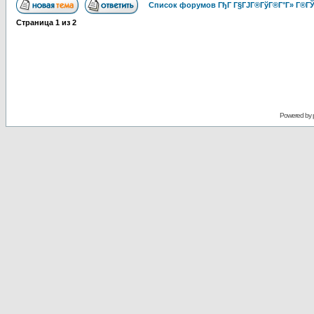
Список форумов ГђГ Г§ГЈГ®ГўГ®Г°Г» Г®ГЎ
Страница
1
из
2
Powered by