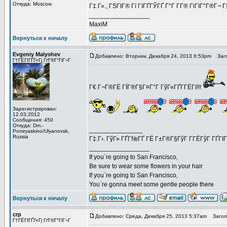
Откуда: Moscow
Г‡.Г»., ГЅГІГ® Гї ГІГҐГЎГҐ Г°Г Г­Г® ГіГІГ°Г®Г¬ 
_________________
MaxiM
Вернуться к началу
Evgeniy Malyshev
Добавлено: Вторник, Декабря 24, 2013 6:53pm
Заго
Г†ГЁГІГҐГ«Гј ГґГ®Г°ГіГ¬Г
Г€ Г¬Г®ГЁ ГЇГ®Г§Г¤Г°Г ГўГ«ГҐГ­ГЁГї!!!
Зарегистрирован:
12.03.2012
Сообщения: 450
Откуда: Dm.-
_______________
Pomryaskino/Ulyanovsk,
Russia
Г‡.Г›. ГўГ» ГҐГ№ГҐ ГЁ Г±Г®Г§ГўГ Г­ГЁГўГ ГҐГІ
_________________
If you`re going to San Francisco,
Be sure to wear some flowers in your hair
If you`re going to San Francisco,
You`re gonna meet some gentle people there
Вернуться к началу
crp
Добавлено: Среда, Декабря 25, 2013 5:37am
Заголо
Г†ГЁГІГҐГ«Гј ГґГ®Г°ГіГ¬Г