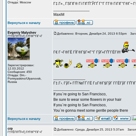
Откуда: Moscow
Г‡.Г»., ГЅГІГ® Гї ГІГҐГЎГҐ Г°Г Г­Г® ГіГІГ°Г®Г¬ 
_________________
MaxiM
Вернуться к началу
Evgeniy Malyshev
Добавлено: Вторник, Декабря 24, 2013 6:53pm
Заго
Г†ГЁГІГҐГ«Гј ГґГ®Г°ГіГ¬Г
Г€ Г¬Г®ГЁ ГЇГ®Г§Г¤Г°Г ГўГ«ГҐГ­ГЁГї!!!
Зарегистрирован:
12.03.2012
Сообщения: 450
Откуда: Dm.-
_______________
Pomryaskino/Ulyanovsk,
Russia
Г‡.Г›. ГўГ» ГҐГ№ГҐ ГЁ Г±Г®Г§ГўГ Г­ГЁГўГ ГҐГІ
_________________
If you`re going to San Francisco,
Be sure to wear some flowers in your hair
If you`re going to San Francisco,
You`re gonna meet some gentle people there
Вернуться к началу
crp
Добавлено: Среда, Декабря 25, 2013 5:37am
Заголо
Г†ГЁГІГҐГ«Гј ГґГ®Г°ГіГ¬Г