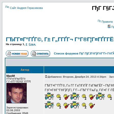
ГђГ Г§Г
Сайт Андрея Герасимова
Правила
П
ГЂГ­Г¤Г°ГҐГ©, Г± Г„Г­ГҐГ¬ Г°Г®Г¦Г¤ГҐГ­ГЁ
На страницу
1
,
2
След.
Список форумов ГђГ Г§ГЈГ®ГўГ®Г°Г» Г®ГЎ
Автор
MaxiM
Добавлено: Вторник, Декабря 24, 2013 4:34pm
Загол
ГЃГіГ¤ГіГ№ГЁГ©
Г Г¬ГҐГ°ГЁГЄГ Г­ГҐГ¶
ГЂГ­Г¤Г°ГҐГ©, Г± Г­Г Г±ГІГіГЇГ ГѕГ№ГЁГ¬ ГђГ®
Г‡Г¤Г®Г°Г®ГўГјГї, Г‘Г—ГЂГ‘Г’ГњГџ, ГіГ¤Г Г·ГЁ 
Зарегистрирован:
03.06.2003
Сообщения: 3546