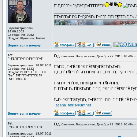
Г‘ Г„Г­ГҐГ¬ ГђГ®Г¦Г¤ГҐГ­ГЁГї!
_________________
Г‘Г¤ГҐГ«Г Г© Г±ГўГ®Гѕ Г¬ГҐГ·ГІГі Г¶ГҐГ«ГјГѕ. 
Зарегистрирован:
14.06.2003
Сообщения: 2082
Откуда: Ulyanovsk, Russia
Вернуться к началу
Tet
Добавлено: Воскресенье, Декабря 29, 2013 10:40am
Г†ГЁГІГҐГ«Гј ГґГ®Г°ГіГ¬Г
Зарегистрирован: 18.07.2011
ГЋГ© , Г¤ГЁГЄГ® ГЁГ§ГўГЁГ­ГїГѕГ±Гї.
Сообщения: 1233
Г‚Г±ГҐ ГўГ°ГҐГ¬Гї ГЇГ®Г¬Г­ГЁГ«Г ГЁ ГўГ¤Г°ГіГЈ 
Откуда: Г“ГЄГ°Г ГЁГ­Г , Г­Г®
Г№Г ГўГ°ГҐГ¬ГҐГ­Г­Г® Гў
Г€ГІГ Г«ГЁГЁ
ГЂГ­Г¤Г°ГҐГ©, ГЇГ®Г§Г¤Г°Г ГўГ«ГїГѕ.
Г†ГҐГ«Г Гѕ ГЇГ®Г«ГіГ·Г ГІГј Г®ГІ Г¦ГЁГ§Г­ГЁ ГўГ
_________________
Г‡Г¤Г®Г°Г®ГўГјГї, Г¬ГЁГ°Г , ГіГ¤Г Г·ГЁ ГЁ Г¤
Tatiana_tetris@ukr.net
Вернуться к началу
Tet
Добавлено: Воскресенье, Декабря 29, 2013 10:49am
Г†ГЁГІГҐГ«Гј ГґГ®Г°ГіГ¬Г
Зарегистрирован: 18.07.2011
Сообщения: 1233