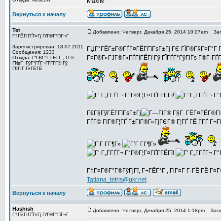
MaxiM
Вернуться к началу
Tet
Добавлено: Четверг, Декабря 25, 2014 10:07am
Заго
Г†ГЁГІГҐГ«Гј ГґГ®Г°ГіГ¬Г
Зарегистрирован: 18.07.2011
ГЏГ°ГЁГ±Г®ГҐГ¤ГЁГ­ГїГѕГ±Гј ГЄ ГЇГ®Г§Г¤Г°Г Гў
Сообщения: 1233
Г¤Г®Г«ГЈГ®Г«ГҐГІГЁГї Гў ГЇГҐГ°ГўГіГѕ Г®Г·ГҐГ°ГҐ
Откуда: Г“ГЄГ°Г ГЁГ­Г , Г­Г®
Г№Г ГўГ°ГҐГ¬ГҐГ­Г­Г® Гў
Г€ГІГ Г«ГЁГЁ
Г€Г§ГўГЁГ­ГїГѕГ±Гј
ГҐГ© ГІГ®Г¦ГҐ Г±ГІГ®Г«ГјГЄГ® Г¦ГҐ ГЁ Г­ГҐ Г¬ГҐ
_________________
Г‡Г¤Г®Г°Г®ГўГјГї, Г¬ГЁГ°Г , ГіГ¤Г Г·ГЁ ГЁ Г¤
Tatiana_tetris@ukr.net
Вернуться к началу
Hashish
Добавлено: Четверг, Декабря 25, 2014 1:18pm
Загол
Г†ГЁГІГҐГ«Гј ГґГ®Г°ГіГ¬Г