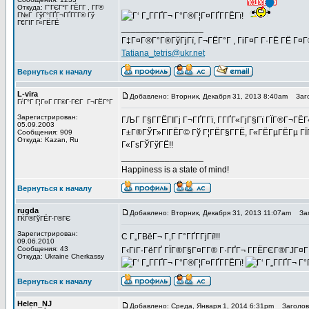
Откуда: Г“ГЄГ°Г ГЁГ­Г , Г­Г®
Г№Г ГўГ°ГҐГ¬ГҐГ­Г­Г® Гў
Г€ГІГ Г«ГЁГЁ
_________________
Г‡Г¤Г®Г°Г®ГўГјГї, Г¬ГЁГ°Г , ГіГ¤Г Г·ГЁ ГЁ Г¤
Tatiana_tetris@ukr.net
Вернуться к началу
L-vira
Добавлено: Вторник, Декабря 31, 2013 8:40am
Заго
ГѓГ°Г Г¦Г¤Г Г­Г®Г·ГЄГ Г¬ГЁГ°Г
Зарегистрирован:
ГЉГ Г§Г­ГЁГІГј Г¬ГҐГ­Гї, Г­ГҐГ«ГјГ§Гї ГЇГ®Г¬ГЁ
05.09.2003
Г±Г®ГЎГ»ГІГЁГ© Гў Г¦ГЁГ§Г­ГЁ, Г«ГЁГµГЁГµ ГЇГ
Сообщения: 909
Откуда: Kazan, Ru
Г«ГѕГЎГўГЁ!!
_________________
Happiness is a state of mind!
Вернуться к началу
rugda
Добавлено: Вторник, Декабря 31, 2013 11:07am
Заг
ГЌГ®ГўГЁГ·Г®ГЄ
Зарегистрирован:
C Г„Г­ВёГ¬ Г‚Г Г°ГҐГ­ГјГї!!!
09.06.2010
Сообщения: 43
Г‹ГіГ·ГёГҐ ГЇГ®Г§Г¤Г­Г® Г·ГҐГ¬ Г­ГЁГЄГ®ГЈГ¤
Откуда: Ukraine Cherkassy
Вернуться к началу
Helen_NJ
Добавлено: Среда, Января 1, 2014 6:31pm
Заголово