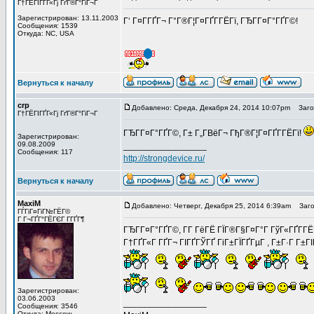
Г†ГЁГІГҐГ«Гј ГґГ®Г°ГіГ¬Г
Зарегистрирован: 13.11.2003
Г‘ Г¤Г­ГҐГ¬ Г°Г®Г¦Г¤ГҐГ­ГЁГї, ГЂГ­Г¤Г°ГҐГ©!
Сообщения: 1539
Откуда: NC, USA
Вернуться к началу
crp
Добавлено: Среда, Декабря 24, 2014 10:07pm
Загол
Г†ГЁГІГҐГ«Гј ГґГ®Г°ГіГ¬Г
ГЂГ­Г¤Г°ГҐГ©, Г± Г„Г­ВёГ¬ ГђГ®Г¦Г¤ГҐГ­ГЁГї!
Зарегистрирован:
09.08.2009
_________________
Сообщения: 117
http://strongdevice.ru/
Вернуться к началу
MaxiM
Добавлено: Четверг, Декабря 25, 2014 6:39am
Загол
ГЃГіГ¤ГіГ№ГЁГ©
Г Г¬ГҐГ°ГЁГЄГ Г­ГҐГ¶
ГЂГ­Г¤Г°ГҐГ©, Г­Г ГёГЁ ГЇГ®Г§Г¤Г°Г ГўГ«ГҐГ­ГЁГї
Г†ГҐГ«Г ГҐГ¬ ГІГҐГЎГҐ ГіГ±ГЇГҐГµГ , Г±Г·Г Г±ГІГј
Зарегистрирован:
03.06.2003
_________________
Сообщения: 3546
Откуда: Moscow