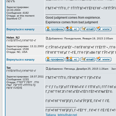
ГЌГ‹ГЋ
Зарегистрирован:
ГЂГ­Г¤Г°ГҐГ©, Г‘ ГЃГҐГ§Г¤Г­ГЁГЄГ®Г¬ ГІГҐГЎГї
10.03.2003
_________________
Сообщения: 4182
Откуда: at this moment
Good judgment comes from expirience.
Stamford CT
Expirience comes from bad judgment
Вернуться к началу
Helen_NJ
Добавлено: Понедельник, Января 19, 2015 2:05am
З
Г†ГЁГІГҐГ«Гј ГґГ®Г°ГіГ¬Г
Зарегистрирован: 13.11.2003
C ГЎГ®Г«ГјГёГЁГ¬ Г®ГЇГ®Г§Г¤Г Г­ГЁГҐГ¬, Г­Г® Гў
Сообщения: 1539
Откуда: NC, USA
ГЇГ®ГІГ°Г®ГµГ Г¬ГЁ, Г­Г® ГўГ±Вё Г§Г ГЎГ»ГўГ 
Вернуться к началу
Tet
Добавлено: Пятница, Декабря 25, 2015 1:26am
Заго
Г†ГЁГІГҐГ«Гј ГґГ®Г°ГіГ¬Г
Зарегистрирован: 18.07.2011
ГЂГ­Г¤Г°ГҐГ©, ГЇГ®Г§Г¤Г°Г ГўГ«ГїГѕ!
Сообщения: 1233
Откуда: Г“ГЄГ°Г ГЁГ­Г , Г­Г®
Г№Г ГўГ°ГҐГ¬ГҐГ­Г­Г® Гў
Г“ Г‚Г Г± ГўГ±ГҐ ГЇГ®Г«ГіГ·Г ГҐГІГ±Гї, Г­ГҐ Г®Г
Г€ГІГ Г«ГЁГЁ
Г„Г®Г°Г®ГЈГі Г®Г±ГЁГ«ГЁГІ ГЁГ¤ГіГ№ГЁГ©.
Г‡Г¤Г®Г°Г®ГўГјГї, Г«ГѕГЎГўГЁ, ГіГ¤Г Г·ГЁ.
_________________
Г‡Г¤Г®Г°Г®ГўГјГї, Г¬ГЁГ°Г , ГіГ¤Г Г·ГЁ ГЁ Г¤
Tatiana_tetris@ukr.net