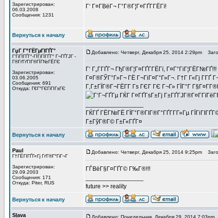
Зарегистрирован:
Г‘ Г¤Г­ВёГ¬ Г°Г®Г¦Г¤ГҐГ­ГЁГї!
06.03.2008
Сообщения: 1231
Вернуться к началу
ГџГ­ Г”ГЁГµГІГҐГ°
Добавлено: Четверг, Декабря 25, 2014 2:29pm
Загол
Г‘ГіГЇГҐГ°-ГЇГіГЇГҐГ° Г¬ГҐГЈГ -
Г®ГґГґГІГ®ГЇГ№ГЁГЄ
Г‘ Г„Г­ГҐГ¬ ГђГ®Г¦Г¤ГҐГ­ГЁГї, Г¤Г°ГіГ¦ГЁГ№ГҐ!!
Зарегистрирован:
Г¤Г®ГЎГ°Г»Г¬ ГЁ Г¬ГіГ¤Г°Г»Г¬. Г†Г Г«Гј Г­ГҐ Г
03.06.2005
Сообщения: 691
Г‚Г±ГЇГ®Г¬ГЁГ­Г Гѕ ГЄГ ГЄ Г¬Г» ГЇГ°Г Г§Г¤Г­Г®
Откуда: Г€Г°ГЄГіГІГ±ГЄ
ГЌГ Г¤ГҐГѕГ±Гј Г±ГҐГЈГ®Г¤Г­ГїГёГ­Г
_________________
ГЌГҐ ГЁГ№ГЁ ГЇГ°Г®ГІГ®Г°ГҐГ­Г­Г»Гµ ГЇГіГІГҐГ©
Г±ГўГ®Г© Г±Г«ГҐГ¤
Вернуться к началу
Paul
Добавлено: Четверг, Декабря 25, 2014 9:25pm
Загол
Г†ГЁГІГҐГ«Гј ГґГ®Г°ГіГ¬Г
Зарегистрирован:
ГЃВёГ§Г¤ГҐГ© Г‰Г®!!!
29.09.2003
_________________
Сообщения: 171
Откуда: Piter, RUS
future >> reality
Вернуться к началу
Slava
Добавлено: Понедельник, Декабря 29, 2014 7:03pm