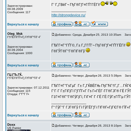
Г‘ Г„Г­ВёГ¬ ГђГ®Г¦Г¤ГҐГ­ГЁГї!
Зарегистрирован:
09.08.2009
_________________
Сообщения: 117
http://strongdevice.ru/
Вернуться к началу
Oleg_Msk
Добавлено: Среда, Декабря 25, 2013 10:35am
Загол
Г†ГЁГІГҐГ«Гј ГґГ®Г°ГіГ¬Г
ГЂГ­Г¤Г°ГҐГ©, Г± Г„Г­ГҐГ¬ ГђГ®Г¦Г¤ГҐГ­ГЁГї!
Зарегистрирован:
30.09.2004
Г®ГЎГ®Г°Г®ГІГ®Гў
Сообщения: 1000
Вернуться к началу
ГЏ.ГЂ.ГЌ.
Добавлено: Четверг, Декабря 26, 2013 5:39pm
Загол
Г†ГЁГІГҐГ«Гј ГґГ®Г°ГіГ¬Г
ГЂГ­Г¤Г°ГѕГµГ Г± Г„ГЌВЁГЊ ГђГЋГ†Г„Г…ГЌГ€Г
Зарегистрирован: 07.12.2011
Г‘Г·Г Г±ГІГјГї Г¦ГҐГ«Г Гѕ Г«ГЁГ·Г­Г®ГЈГ® ГЁ ГЎ
Сообщения: 115
Откуда: Г“Г°Г Г«
Г‡Г¤Г®Г°Г®ГўГјГї, ГіГ¤Г Г·ГЁ ГЁ ГўГ±ГҐГµ ГЎГ
_________________
Г“ ГўГ°Г ГЈГ®Гў Гї ГўГЁГ¦Гі ГІГ®Г«ГјГЄГ® ГЇГ«
Вернуться к началу
Doxx
Добавлено: Четверг, Декабря 26, 2013 8:10pm
Загол
US Patriot