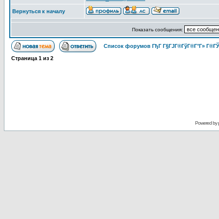
Вернуться к началу
Показать сообщения:
Список форумов ГђГ Г§ГЈГ®ГўГ®Г°Г» Г®ГЎ
Страница
1
из
2
Powered by