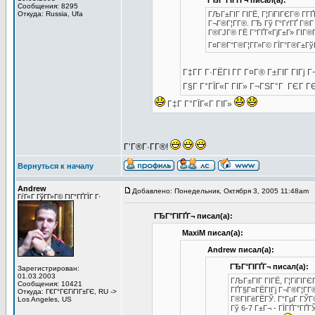
ГЂГ°ГІГҐГ¬ писал(а):
Сообщения: 8295
Откуда: Russia, Ufa
ГЉГ±ГІГ ГІГЁ, Г¦ГіГІГЄГ® Г­ГҐ
Г¬Г®Г¦Г­Г®. ГЂ Гў Г“ГґГҐ Г®Г
Г®ГЈГ® ГЁ Г°ГҐГ«ГјГ±Г» ГІГ®Г
Г¤Г®Г°Г®Г¦Г­Г»Г© ГЇГ°Г®Г±ГўГҐ
Г‡Г­Г Г·ГЁГІ Г­Г Г¤Г® Г±ГІГ ГІГ
Г§Г Г°ГЇГ«Г ГІГ» Г¬ГЅГ°Г ГЄГ ГЄ
Г‡Г Г°ГЇГ«Г ГІГ»
Г’Г®Г·Г­Г®!
Вернуться к началу
Andrew
Добавлено: Понедельник, Октября 3, 2005 11:48am
З
ГѓГ«Г ГўГ­Г»Г© ГІГ°ГҐГЇГ Г·
ГЂГ°ГІГҐГ¬ писал(а):
MaxiM писал(а):
Andrew писал(а):
ГЂГ°ГІГҐГ¬ писал(а):
Зарегистрирован:
01.03.2003
ГЉГ±ГІГ ГІГЁ, Г¦ГіГІГЄГ
Сообщения: 10421
ГҐГ§Г¤ГЁГІГј Г¬Г®Г¦Г­Г
Откуда: Г€Г°ГЄГіГІГ±ГЄ, RU ->
Г®ГІГёГЁГЎ. Г“ГµГ ГЎГ
Los Angeles, US
Гў 6-7 Г±Г¬ - ГЇГҐГ°ГҐГ