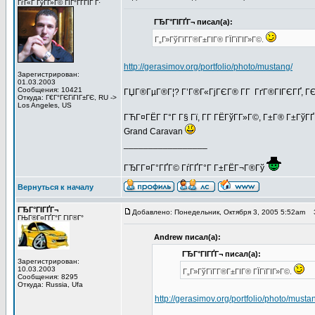
ГѓГ«Г ГўГ­Г»Г© ГІГ°ГҐГЇГ Г·
ГЂГ°ГІГҐГ¬ писал(а):
Г„Г»ГўГїГ­Г®Г±ГІГ® ГЇГїГІГ»Г©.
http://gerasimov.org/portfolio/photo/mustang/
Зарегистрирован:
01.03.2003
Сообщения: 10421
ГЏГ®ГµГ®Г¦? Г’Г®Г«ГјГЄГ® Г­Г ГґГ®ГІГЄГҐ, ГЄГ®
Откуда: Г€Г°ГЄГіГІГ±ГЄ, RU ->
Los Angeles, US
ГЋГ¤ГЁГ­ Г°Г Г§ Гї, Г­Г ГЁГўГ­Г»Г©, Г±Г® Г±ГўГ
Grand Caravan
_________________
ГЂГ­Г¤Г°ГҐГ© ГѓГҐГ°Г Г±ГЁГ¬Г®Гў
Вернуться к началу
ГЂГ°ГІГҐГ¬
Добавлено: Понедельник, Октября 3, 2005 5:52am
За
ГЊГ®Г¤ГҐГ°Г ГІГ®Г°
Andrew писал(а):
ГЂГ°ГІГҐГ¬ писал(а):
Зарегистрирован:
10.03.2003
Г„Г»ГўГїГ­Г®Г±ГІГ® ГЇГїГІГ»Г©.
Сообщения: 8295
Откуда: Russia, Ufa
http://gerasimov.org/portfolio/photo/musta