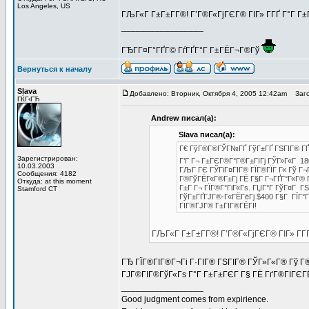
Los Angeles, US
ГЉГ«Г Г±Г±Г­Г®! Г’Г®Г«ГјГЄГ® ГІГ» Г­ГҐ Г°Г Г
_________________
ГЂГ­Г¤Г°ГҐГ© ГѓГҐГ°Г Г±ГЁГ¬Г®Гў
Вернуться к началу
Slava
Добавлено: Вторник, Октября 4, 2005 12:42am
Заго
ГЌГ‹ГЋ
Andrew писал(а):
Slava писал(а):
Г€ ГўГ®Г®ГЎГ№ГҐ ГўГ±ГҐ ГЅГІГ® ГҐГ°Г
Зарегистрирован:
Г’Г Г¬ Г±ГЄГ®Г°Г®Г±ГІГј ГЎГ»Г«Г 
10.03.2003
ГЉГ ГЄ ГЎГіГ¤ГІГ® ГЇГ®ГЇГ Г« Гў Г¬Г
Сообщения: 4182
Г®ГўГЁГ«Г®Г±Гј ГЁ Г§Г Г¬ГҐГ°Г«Г® Г¬
Откуда: at this moment
Г±Г Г¬ ГЇГ®Г°ГіГ«Гѕ. ГЏГ°Г ГўГ¤Г ГЅ
Stamford CT
ГўГ±ГҐГЈГ®-Г«ГЁГёГј $400 Г§Г ГЇГ°Г
ГІГ®ГЈГ® Г±ГІГ®ГЁГІ!
ГЉГ«Г Г±Г±Г­Г®! Г’Г®Г«ГјГЄГ® ГІГ» Г­Г
ГЂ ГЇГ®ГІГ®Г¬Гі Г·ГІГ® ГЅГІГ® ГЎГ»Г«Г® Гў Г®Г
ГЈГ®ГІГ®ГўГ«Гѕ Г°Г Г±Г±ГЄГ Г§ ГЁ ГґГ®ГІГЄГ
_________________
Good judgment comes from expirience.