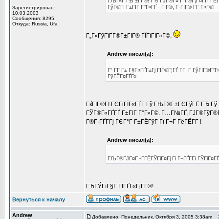
ГЉГ«Г Г±Г±Г­Г®! ГЂ ГЈГ®Г¤ Г°Г®Г¦Г¤ГҐГ­ГЁГї 
ГўГ®ГІ Г±ГІГ Г°Г»ГҐ - ГІГ®, Г·ГІГ® Г­Г Г¤Г®!
Зарегистрирован:
10.03.2003
Сообщения: 8295
Откуда: Russia, Ufa
Г„Г»ГўГїГ­Г®Г±ГІГ® ГЇГїГІГ»Г©.
Andrew писал(а):
Г“ Г­Г Г± Г§Г¤ГҐГ±Гј ГІГ®Г¦ГҐ Г­Г Г ГўГІГ®Г°
ГўГЁГ¤ГҐГ«.
ГќГІГ®ГІ ГЄГіГЇГ«ГҐГ­ Гў ГЊГ®Г±ГЄГўГҐ. ГЂ Гў 
ГЎГ®Г«ГҐГҐ Г±ГІГ Г°Г»Г©. Г…Г№ГҐ, ГЈГ®ГўГ®Г°
Г®Г·ГҐГ­Гј ГЄГ°Г Г±ГЁГўГ Гї Г¬Г ГёГЁГ­Г !
Andrew писал(а):
ГЉГ®ГЈГ¤Г -Г­ГЁГЎГіГ¤Гј Гі Г¬ГҐГ­Гї ГЎГіГ¤
ГЋГЎГїГ§Г ГІГҐГ«ГјГ­Г®!
Вернуться к началу
Andrew
Добавлено: Понедельник, Октября 3, 2005 3:38am
За