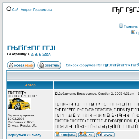
ГђГ Г§Г
Сайт Андрея Герасимова
Правила
П
ГЊГіГ±ГІГ Г­ГЈ!
На страницу
1
,
2
,
3
,
4
След.
Список форумов ГђГ Г§ГЈГ®ГўГ®Г°Г» Г®ГЎ
Автор
ГЂГ°ГІГҐГ¬
Добавлено: Воскресенье, Октября 2, 2005 4:31pm
За
ГЊГ®Г¤ГҐГ°Г ГІГ®Г°
ГЏГ®Г«Г·Г Г±Г Г­Г Г§Г Г¤ ГЄГ ГІГ Г«Г±Гї Г­Г Г
Г¬Г ГёГЁГ­Г Г¬Г Г«Г® ГІГ®ГЈГ®, Г·ГІГ® Гў Г“ГґГ
ГЄГ°Г Г±ГЁГўГ Гї! ГќГ¬Г®Г¶ГЁГЁ - ГўГ»ГёГҐ ГЄ
Зарегистрирован:
10.03.2003
Г®ГЈГ® Г®ГЇГЁГ±Г Г­ГЁГї Г¬Г Г«Г®ГўГ ГІГ®. Г
Сообщения: 8295
Откуда: Russia, Ufa
ГІГ®ГЈГ¤Г ГЇГ®Г¤ГҐГ«ГѕГ±Гј ГўГЇГҐГ·Г ГІГ«ГҐГ
Вернуться к началу