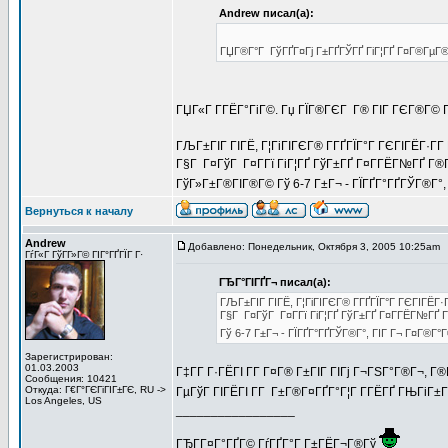
Andrew писал(а):
ГЏГ®Г°Г ГўГҐГ¤Гј Г±ГҐГЎГҐ ГіГ¦ГҐ Г¤Г®ГµГ®Г
ГЏГ«Г Г­ГЁГ°ГіГ©. Гџ ГЇГ®ГЄГ Г® ГІГ ГЄГ®Г© Г
ГЉГ±ГІГ ГІГЁ, Г¦ГіГІГЄГ® Г­ГҐГЇГ°Г ГЄГІГЁГ·Г­Г
Г§Г Г¤ГўГ Г¤Г­Гї ГіГ¦ГҐ ГўГ±ГҐ Г¤Г­ГЁГ№ГҐ Г
ГўГ»Г±Г®ГІГ®Г© Гў 6-7 Г±Г¬ - ГЇГҐГ°ГҐГЎГ®Г°, 
Вернуться к началу
Andrew
Добавлено: Понедельник, Октября 3, 2005 10:25am
ГѓГ«Г ГўГ­Г»Г© ГІГ°ГҐГЇГ Г·
ГЂГ°ГІГҐГ¬ писал(а):
ГЉГ±ГІГ ГІГЁ, Г¦ГіГІГЄГ® Г­ГҐГЇГ°Г ГЄГІГЁГ·Г
Г§Г Г¤ГўГ Г¤Г­Гї ГіГ¦ГҐ ГўГ±ГҐ Г¤Г­ГЁГ№ГҐ
Гў 6-7 Г±Г¬ - ГЇГҐГ°ГҐГЎГ®Г°, ГІГ Г¬ Г¤Г®Г°Г
Зарегистрирован:
01.03.2003
Г‡Г­Г Г·ГЁГІ Г­Г Г¤Г® Г±ГІГ ГІГј Г¬ГЅГ°Г®Г¬, 
Сообщения: 10421
Откуда: Г€Г°ГЄГіГІГ±ГЄ, RU ->
ГµГўГ ГІГЁГІ Г­Г Г±Г®Г¤ГҐГ°Г¦Г Г­ГЁГҐ ГЊГіГ±Г
Los Angeles, US
_________________
ГЂГ­Г¤Г°ГҐГ© ГѓГҐГ°Г Г±ГЁГ¬Г®Гў