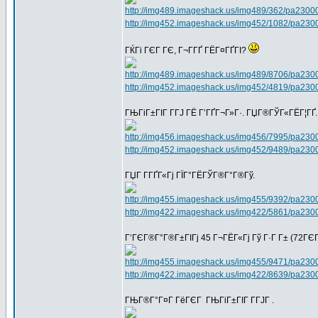
http://img489.imageshack.us/img489/362/pa2300
http://img452.imageshack.us/img452/1082/pa230
ГЌГі ГЄГ ГЄ, Г¬Г­ГҐ ГЁГ¤ГҐГІ?
http://img489.imageshack.us/img489/8706/pa2300
http://img452.imageshack.us/img452/4819/pa230
ГЊГіГ±ГІГ Г­ГЈ ГЁ Г’ГҐГ¬Г»Г·. ГЏГ®ГЎГ«ГЁГ¦ГҐ.
http://img456.imageshack.us/img456/7995/pa2300
http://img452.imageshack.us/img452/9489/pa2300
ГЏГ Г­ГҐГ«Гј ГЇГ°ГЁГЎГ®Г°Г®Гў.
http://img455.imageshack.us/img455/9392/pa230
http://img422.imageshack.us/img422/5861/pa230
Г‘ГЄГ®Г°Г®Г±ГІГј 45 Г¬ГЁГ«Гј Гў Г·Г Г± (72ГЄГ¬
http://img455.imageshack.us/img455/9471/pa230
http://img422.imageshack.us/img422/8639/pa230
ГЊГ®Г°Г¤Г ГёГЄГ ГЊГіГ±ГІГ Г­ГЈГ .