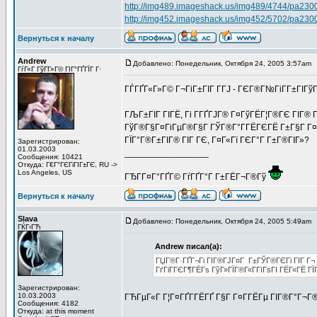
http://img489.imageshack.us/img489/4744/pa2300
http://img452.imageshack.us/img452/5702/pa2300
Вернуться к началу
Andrew
Добавлено: Понедельник, Октября 24, 2005 3:57am
ГѓГ«Г ГўГ­Г»Г© ГІГ°ГҐГЇГ Г·
ГЃГҐГ«Г»Г© Г¬ГіГ±ГІГ Г­ГЈ - ГЄГ®Г№ГіГ­Г±ГІГў
ГЉГ±ГІГ ГІГЁ, Гі Г­ГҐГЈГ® Г¤ГўГЁГ¦Г®ГЄ ГІГ® 
ГўГ®Г§Г¤ГіГµГ®Г§Г ГЎГ®Г°Г­ГЁГЄГЁ Г±Г§Г Г¤ГЁ
ГЇГ°Г®Г±ГІГ® ГІГ ГЄ, Г¤Г«Гї ГЄГ°Г Г±Г®ГІГ»?
Зарегистрирован:
01.03.2003
_________________
Сообщения: 10421
Откуда: Г€Г°ГЄГіГІГ±ГЄ, RU ->
Los Angeles, US
ГЂГ­Г¤Г°ГҐГ© ГѓГҐГ°Г Г±ГЁГ¬Г®Гў
Вернуться к началу
Slava
Добавлено: Понедельник, Октября 24, 2005 5:49am
ГЌГ‹ГЋ
Andrew писал(а):
ГЏГ®Г·ГҐГ¬Гі ГІГ®ГЈГ¤Г Г±ГЎГ®ГЄГі ГІГ Г¬
ГґГіГ­ГЄГ¶ГЁГѕ ГўГ»ГЇГ®Г«Г­ГїГѕГІ ГЁГ«ГЁ ГЇ
Зарегистрирован:
10.03.2003
ГЋГµГ«Г Г¦Г¤ГҐГ­ГЁГҐ Г§Г Г¤Г­ГЁГµ ГІГ®Г°Г¬Г
Сообщения: 4182
Откуда: at this moment