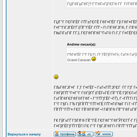
ГЏГ®ГµГ®Г¦? Г’Г®Г«ГјГЄГ® Г­Г ГґГ®ГІГЄ
ГЏГ°Г ГЄГІГЁГ·ГҐГ±ГЄГЁ Г®Г¤ГЁГ­ Гў Г®Г¤ГЁГ­!
Г¤Г°ГіГЈГЁГҐ (ГЇГ°ГЁГ·ГҐГ¬ Гі ГІГ®ГЈГ®, Г·ГІГ® 
ГЊГіГ±ГІГ Г­ГЈ, ГЄГ®ГІГ®Г°Г»Г© Гі Г‚Г Г¤ГЁГЄГ
Andrew писал(а):
ГЋГ¤ГЁГ­ Г°Г Г§ Гї, Г­Г ГЁГўГ­Г»Г©, Г±Г® Г±Г
Grand Caravan
ГЉГ®ГЈГ¤Г Г‚Г Г¤ГЁГ¬ Г±Г«ГҐГЈГЄГ Г­Г Г¦Г Г« Г
Г®ГўГҐГ°Г¤Г°Г Г©ГўГҐ (ГЁГ«ГЁ ГЇГ°ГЁ ГўГЄГ«Гѕ
Г±ГЇГ®ГЄГ®Г©Г­Г®Г¬ Г°ГҐГ¦ГЁГ¬ГҐ), Г¬ГҐГ­Гї 
Г°Г Г§Гі. ГЂ ГўГЇГҐГ°ГҐГ¤ГЁ ГҐГ¤ГіГ№Г Гї Г¬ГҐГ
ГЇГҐГ°ГҐГ¤ ГЄГ ГЇГ®ГІГ®Г¬! ГќГІГ® ГЇГ°Г®Г±ГІГ
Г€ ГўГ±ГҐ ГЅГІГ® ГЇГ°ГЁ ГЄГ®Г°Г®ГЎГЄГҐ-Г ГўГ
Г¤ГўГЁГ¦ГҐГ­ГЁГї ГЄ Г°Г Г§ГЈГ®Г­Гі ГЇГҐГ°ГҐГ
Вернуться к началу