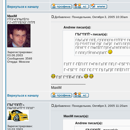
Вернуться к началу
MaxiM
Добавлено: Понедельник, Октября 3, 2005 10:30am
ГЃГіГ¤ГіГ№ГЁГ©
Г Г¬ГҐГ°ГЁГЄГ Г­ГҐГ¶
Andrew писал(а):
ГЂГ°ГІГҐГ¬ писал(а):
ГЉГ±ГІГ ГІГЁ, Г¦ГіГІГЄГ® Г­ГҐГЇГ°Г Г
Гў Г“ГґГҐ Г®Г­ Г§Г Г¤ГўГ Г¤Г­Гї ГіГ
ГІГ®Г°Г·Г Г№ГЁГҐ ГўГ»Г±Г®ГІГ®Г© Гў 
Зарегистрирован:
Г·ГіГІГј ГЎГ®Г«ГјГёГҐ.
03.06.2003
Сообщения: 3546
Откуда: Moscow
Г‡Г­Г Г·ГЁГІ Г­Г Г¤Г® Г±ГІГ ГІГј Г¬ГЅГ
Г¬ГЅГ°Г ГЄГ ГЄ Г°Г Г§ ГµГўГ ГІГЁГІ Г­
Г‡Г Г°ГЇГ«Г ГІГ»
_________________
MaxiM
Вернуться к началу
ГЂГ°ГІГҐГ¬
Добавлено: Понедельник, Октября 3, 2005 11:20am
З
ГЊГ®Г¤ГҐГ°Г ГІГ®Г°
MaxiM писал(а):
Andrew писал(а):
Зарегистрирован:
10.03.2003