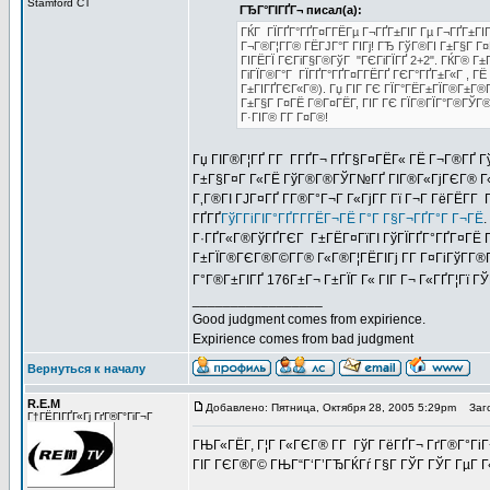
Stamford CT
ГЂГ°ГІГҐГ¬ писал(а):
ГЌГ ГЇГҐГ°ГҐГ¤Г­ГЁГµ Г¬ГҐГ±ГІГ Гµ Г¬ГҐГ±ГІГ
Г¬Г®Г¦Г­Г® ГЁГЈГ°Г ГІГј! ГЂ ГўГ®ГІ Г±Г§Г Г¤Г
ГІГЁГЇ ГЄГіГ§Г®ГўГ "ГЄГіГЇГҐ 2+2". ГЌГ® Г±Г
ГіГЇГ®Г°Г ГЇГҐГ°ГҐГ¤Г­ГЁГҐ ГЄГ°ГҐГ±Г«Г , ГЁ
Г±ГІГҐГЄГ«Г®). Гџ ГІГ ГЄ ГЇГ°ГЁГ±ГЇГ®Г±Г®
Г±Г§Г Г¤ГЁ Г®Г¤ГЁГ­, ГІГ ГЄ ГЇГ®ГЇГ°Г®ГЎГ®
Г·ГІГ® Г­Г Г¤Г®!
Гџ ГІГ®Г¦ГҐ Г­Г Г­ГҐГ¬ ГҐГ§Г¤ГЁГ« ГЁ Г¬Г®ГҐ Гў
Г±Г§Г¤Г Г«ГЁ ГўГ®Г®ГЎГ№ГҐ ГІГ®Г«ГјГЄГ® Г«ГЁ
Г‚Г®ГІ ГЈГ¤ГҐ Г­Г®Г°Г¬Г Г«ГјГ­Г Гї Г¬Г ГёГЁГ­Г 
ГҐГҐ
ГўГ­ГіГІГ°ГҐГ­Г­ГЁГ¬ГЁ Г°Г Г§Г¬ГҐГ°Г Г¬ГЁ
Г·ГҐГ«Г®ГўГҐГЄГ Г±ГЁГ¤ГїГІ ГўГЇГҐГ°ГҐГ¤ГЁ Г 
Г±ГЇГ®ГЄГ®Г©Г­Г® Г«Г®Г¦ГЁГІГј Г­Г Г¤ГіГўГ­Г®Г
Г°Г®Г±ГІГҐ 176Г±Г¬ Г±ГЇГ Г« ГІГ Г¬ Г«ГҐГ¦Гї 
_________________
Good judgment comes from expirience.
Expirience comes from bad judgment
Вернуться к началу
R.E.M
Добавлено: Пятница, Октября 28, 2005 5:29pm
Заго
Г†ГЁГІГҐГ«Гј ГґГ®Г°ГіГ¬Г
ГЊГ«ГЁГ­, Г¦Г Г«ГЄГ® Г­Г ГўГ ГёГҐГ¬ ГґГ®Г°ГіГ¬
ГІГ ГЄГ®Г© ГЊГ“Г‘Г’ГЂГЌГѓ Г§Г ГЎГ ГЎГ ГµГ Г«