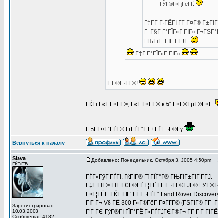
ГЎГ®Г«ГјГёГҐ.
Г‡Г­Г Г·ГЁГІ Г­Г Г¤Г® Г±Г
Г Г§Г Г°ГЇГ«Г ГІГ» Г¬ГЅГ°
ГЊГіГ±ГІГ Г­ГЈГ
Г‡Г Г°ГЇГ«Г ГІГ»
Г’Г®Г·Г­Г®!
ГЌГі Г«Г Г¤Г­Г®, Г«Г Г¤Г­Г® вЂ“ Г¤Г®ГµГ®Г¤Г
_________________
ГЂГ­Г¤Г°ГҐГ© ГѓГҐГ°Г Г±ГЁГ¬Г®Гў
Вернуться к началу
Slava
Добавлено: Понедельник, Октября 3, 2005 4:50pm
З
ГЌГ‹ГЋ
ГЃГ»ГўГ ГҐГІ. ГќГІГ® Гї ГЇГ°Г® ГЊГіГ±ГІГ Г­ГЈ.
Г‡Г ГІГ® ГІГ ГЄГ®ГҐ Г¦ГҐ Г­Г Г¬Г­Г®ГЈГ® ГЎГ®
Г¤Г¦ГЁГ­. ГЌГ ГЇГ°ГЁГ¬ГҐГ° Land Rover Discover
ГІГ Г¬ V8 ГЁ 300 Г«Г®ГёГ Г¤ГҐГ© (ГЅГІГ® Г­Г Г­
Зарегистрирован:
10.03.2003
Г’Г ГЄ ГўГ®ГІ ГЇГ°ГЁ Г«ГҐГЈГЄГ®Г¬ Г­Г Г¦Г ГІГЁГ
Сообщения: 4182