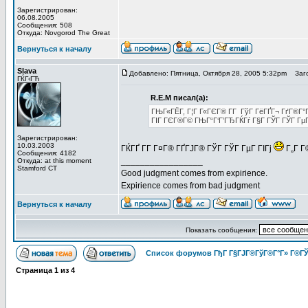
Зарегистрирован:
06.08.2005
Сообщения: 508
Откуда: Novgorod The Great
Вернуться к началу
Slava
Добавлено: Пятница, Октября 28, 2005 5:32pm
Заго
ГЌГ‹ГЋ
R.E.M писал(а):
ГЊГ«ГЁГ­, Г¦Г Г«ГЄГ® Г­Г ГўГ ГёГҐГ¬ ГґГ®Г°Гі
ГІГ ГЄГ®Г© ГЊГ“Г‘Г’ГЂГЌГѓ Г§Г ГЎГ ГЎГ ГµГ 
Зарегистрирован:
10.03.2003
ГЌГҐ Г­Г Г¤Г® ГҐГЈГ® ГЎГ ГЎГ ГµГ ГІГј
Г„Г Г
Сообщения: 4182
_________________
Откуда: at this moment
Stamford CT
Good judgment comes from expirience.
Expirience comes from bad judgment
Вернуться к началу
Показать сообщения:
Список форумов ГђГ Г§ГЈГ®ГўГ®Г°Г» Г®ГЎ
Страница
1
из
4