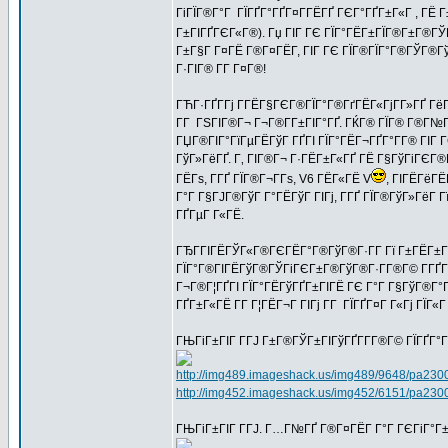
ГіГЇГ®Г°Г ГЇГҐГ°ГҐГ¤Г­ГЁГҐ ГЄГ°ГҐГ±Г«Г , ГЁ Г
Г±ГІГҐГЄГ«Г®). Гџ ГІГ ГЄ ГЇГ°ГЁГ±ГЇГ®Г±Г®ГЎГ
Г±Г§Г Г¤ГЁ Г®Г¤ГЁГ­, ГІГ ГЄ ГЇГ®ГЇГ°Г®ГЎГ®ГўГ
Г·ГІГ® Г­Г Г¤Г®!
ГЋГ·ГҐГ­Гј Г­ГЁГ§ГЄГ®ГЇГ°Г®ГґГЁГ«ГјГ­Г»ГҐ Гё
Г­Г ГЅГІГ®Г¬ Г¬Г®Г­Г±ГІГ°ГҐ. ГЌГ® ГЇГ® Г®Г№ГіГ
ГЏГ®ГІГ°ГїГµГЁГўГ ГҐГІ ГЇГ°ГЁГ¬ГҐГ°Г­Г® ГІГ 
ГўГ»ГёГҐ. Г‚ ГІГ®Г¬ Г·ГЁГ±Г«ГҐ ГЁ Г§ГўГіГЄГ®
ГЁГѕ, Г­ГҐ ГЇГ®Г¬Г­Гѕ, V6 ГЁГ«ГЁ V
, ГІГЁГёГЁ
Г°Г Г§ГЈГ®ГўГ Г°ГЁГўГ ГІГј, Г­ГҐ ГЇГ®ГўГ»Гё
ГҐГµГ Г«ГЁ.
ГЂГ­ГІГЁГЎГ«Г®ГЄГЁГ°Г®ГўГ®Г·Г­Г Гї Г±ГЁГ±ГІ
ГЇГ°Г®ГІГЁГўГ®ГЎГіГЄГ±Г®ГўГ®Г·Г­Г®Г© Г­ГҐГІ
Г¬Г®Г¦ГҐГІ ГЇГ°ГЁГўГҐГ±ГІГЁ ГЄ Г°Г Г§ГўГ®Г°Г®Г
ГҐГ±Г«ГЁ Г­Г Г¦ГЁГ¬Г ГІГј Г­Г ГЇГҐГ¤Г Г«Гј ГЇГ«Г 
ГЊГіГ±ГІГ Г­ГЈ Г±Г®ГЎГ±ГІГўГҐГ­Г­Г®Г© ГЇГҐГ°
http://img489.imageshack.us/img489/9648/pa23
http://img452.imageshack.us/img452/6151/pa230
ГЊГіГ±ГІГ Г­ГЈ. Г…Г№ГҐ Г®Г¤ГЁГ­ Г°Г ГЄГіГ°Г±