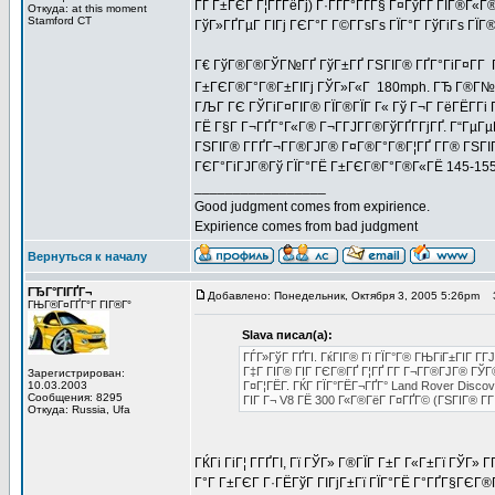
ГҐ Г±ГЄГ Г¦ГҐГёГј) Г·ГҐГ°ГҐГ§ Г¤ГўГҐ ГЇГ®Г«
Откуда: at this moment
Stamford CT
ГўГ»ГҐГµГ ГІГј ГЄГ°Г Г©Г­ГѕГѕ ГЇГ°Г ГўГіГѕ Г
Г€ ГўГ®Г®ГЎГ№ГҐ ГўГ±ГҐ ГЅГІГ® ГҐГ°ГіГ¤Г­Г Г± 
Г±ГЄГ®Г°Г®Г±ГІГј ГЎГ»Г«Г 180mph. ГЂ Г®Г№
ГЉГ ГЄ ГЎГіГ¤ГІГ® ГЇГ®ГЇГ Г« Гў Г¬Г ГёГЁГ­Гі 
ГЁ Г§Г Г¬ГҐГ°Г«Г® Г¬Г­ГЈГ­Г®ГўГҐГ­ГјГҐ. Г“Гµ
ГЅГІГ® Г­ГҐГ¬Г­Г®ГЈГ® Г¤Г®Г°Г®Г¦ГҐ Г­Г® ГЅГІ
ГЄГ°ГіГЈГ®Гў ГЇГ°ГЁ Г±ГЄГ®Г°Г®Г«ГЁ 145-155 
_________________
Good judgment comes from expirience.
Expirience comes from bad judgment
Вернуться к началу
ГЂГ°ГІГҐГ¬
Добавлено: Понедельник, Октября 3, 2005 5:26pm
З
ГЊГ®Г¤ГҐГ°Г ГІГ®Г°
Slava писал(а):
ГЃГ»ГўГ ГҐГІ. ГќГІГ® Гї ГЇГ°Г® ГЊГіГ±ГІГ Г­ГЈ
Г‡Г ГІГ® ГІГ ГЄГ®ГҐ Г¦ГҐ Г­Г Г¬Г­Г®ГЈГ® ГЎ
Зарегистрирован:
10.03.2003
Г¤Г¦ГЁГ­. ГЌГ ГЇГ°ГЁГ¬ГҐГ° Land Rover Discov
Сообщения: 8295
ГІГ Г¬ V8 ГЁ 300 Г«Г®ГёГ Г¤ГҐГ© (ГЅГІГ® Г­Г 
Откуда: Russia, Ufa
ГЌГі ГіГ¦ Г­ГҐГІ, Гї ГЎГ» Г®ГЇГ Г±Г Г«Г±Гї ГЎГ» 
Г°Г Г±ГЄГ Г·ГЁГўГ ГІГјГ±Гї ГЇГ°ГЁ Г°ГҐГ§ГЄГ®