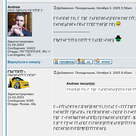
Andrew
Добавлено: Понедельник, Октября 3, 2005 5:58am
За
ГѓГ«Г ГўГ­Г»Г© ГІГ°ГҐГЇГ Г·
Г‘Г«ГіГёГ Г©, Г Г§Г Г±ГЄГ®Г«ГјГЄГ® Г®Г­ ГҐГЈ
Г¤Г®ГµГ®Г¤ ГЇГ«Г Г­ГЁГ°Г®ГўГ ГІГј
_________________
ГЂГ­Г¤Г°ГҐГ© ГѓГҐГ°Г Г±ГЁГ¬Г®Гў
Зарегистрирован:
01.03.2003
Сообщения: 10421
Откуда: Г€Г°ГЄГіГІГ±ГЄ, RU ->
Los Angeles, US
Вернуться к началу
ГЂГ°ГІГҐГ¬
Добавлено: Понедельник, Октября 3, 2005 8:40am
За
ГЊГ®Г¤ГҐГ°Г ГІГ®Г°
Andrew писал(а):
Г‘Г«ГіГёГ Г©, Г Г§Г Г±ГЄГ®Г«ГјГЄГ® Г®Г­ ГҐ
Зарегистрирован:
10.03.2003
Сообщения: 8295
Откуда: Russia, Ufa
Г—ГҐГ±ГІГ­Г® ГЈГ®ГўГ®Г°Гї, Гї Г±Г Г¬ Г­ГҐ Г§Г
Г¤Г®ГЎГ ГўГ«ГїГ«. Г€ ГЇГ®ГІГ®Г¬ ГЄГіГ·Гі Г¤ГҐ
Г§Г Г¬Г®Г№Г­Г®Г±ГІГЁ) Гў ГЊГ®Г±ГЄГўГҐ - $1
ГЈГ°Г Г¦Г¤Г Г­Г±ГЄГ Гї Г®ГІГўГҐГІГ±ГІГўГҐГ­Г­
ГЄГ®ГЅГґГґГЁГ¶ГЁГҐГ­ГІГ®Гў.