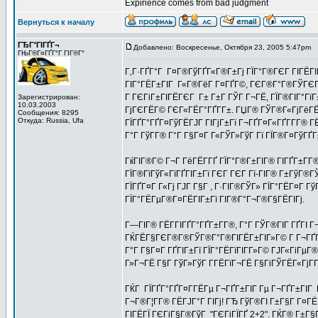
Expirience comes from bad judgment
Вернуться к началу
ГЂГ°ГІГҐГ¬
Добавлено: Воскресенье, Октября 23, 2005 5:47pm
З
ГЊГ®Г¤ГҐГ°Г ГІГ®Г°
Г‚Г·ГҐГ°Г Г¤Г®ГўГҐГ«Г®Г±Гј ГЇГ°Г®ГЄГ ГІГЁГІГј
ГІГ°ГЁГ±ГІГ Г«Г®ГёГ Г¤ГҐГ©, ГЄГ®Г°Г®ГЎГЄГ Г 
Г ГЄГіГ±ГІГЁГЄГ Г± Г±Г ГЎГ Г¬ГЁ, ГЇГ®ГІГ°ГїГ
Зарегистрирован:
10.03.2003
ГјГЄГЁГ© ГЄГ«ГЁГ°ГҐГ­Г±. ГЏГ® ГЎГ®Г«ГјГёГЁГ­
Сообщения: 8295
Откуда: Russia, Ufa
ГЇГҐГ°ГҐГ¤ГўГЁГЈГ ГІГјГ±Гї Г¬ГҐГ¤Г«ГҐГ­Г­Г® Г
Г°Г ГўГ­Г® Г°Г Г§Г¤Г Г«ГЎГ»ГўГ Гї ГЇГ®Г¤ГўГҐ
ГќГІГ®Г© Г¬Г ГёГЁГ­ГҐ ГЇГ°Г®Г±ГІГ® ГІГҐГ±Г­Г®
ГЇГ®ГїГўГ«ГїГҐГІГ±Гї ГЄГ ГЄГ Гї-ГІГ® Г±ГўГ®ГЎГ
ГЇГҐГ¤Г Г«Гј ГЈГ Г§Г , Г·ГІГ®ГЎГ» ГЇГ°ГЁГ¤Г ГўГ
ГЇГ°ГЁГµГ®Г¤ГЁГІГ±Гї ГІГ®Г°Г¬Г®Г§ГЁГІГј.
Г—ГІГ® ГЁГ­ГІГҐГ°ГҐГ±Г­Г®, Г°Г ГЎГ®ГІГ ГҐГІ Г¬Г
ГЌГЁГ§ГЄГ®Г®ГЎГ®Г°Г®ГІГЁГ±ГІГ»Г© Г Г¬ГҐГ°ГЁ
Г°Г Г§Г¤Г ГҐГІГ±Гї ГЇГ°ГЁГїГІГ­Г»Г© ГЈГ«ГіГ
Г»Г¬ГЁ Г§Г ГўГ»ГўГ Г­ГЁГїГ¬ГЁ Г§ГіГЎГЁГ«ГјГ­
ГЌГ ГЇГҐГ°ГҐГ¤Г­ГЁГµ Г¬ГҐГ±ГІГ Гµ Г¬ГҐГ±ГІГ Г
Г¬Г®Г¦Г­Г® ГЁГЈГ°Г ГІГј! ГЂ ГўГ®ГІ Г±Г§Г Г¤ГЁ 
ГІГЁГЇ ГЄГіГ§Г®ГўГ "ГЄГіГЇГҐ 2+2". ГЌГ® Г±Г§Г