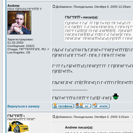
Andrew
Добавлено: Понедельник, Октября 3, 2005 12:26am
ГѓГ«Г ГўГ­Г»Г© ГІГ°ГҐГЇГ Г·
ГЂГ°ГІГҐГ¬ писал(а):
ГЏГ®Г«Г·Г Г±Г Г­Г Г§Г Г¤ ГЄГ ГІГ Г«Г±Гї Г­Г
Г¬Г ГёГЁГ­Г Г¬Г Г«Г® ГІГ®ГЈГ®, Г·ГІГ® Гў Г“Г
ГЄГ°Г Г±ГЁГўГ Гї! ГќГ¬Г®Г¶ГЁГЁ - ГўГ»ГёГҐ 
Г®ГЈГ® Г®ГЇГЁГ±Г Г­ГЁГї Г¬Г Г«Г®ГўГ ГІГ®.
ГІГ®ГЈГ¤Г ГЇГ®Г¤ГҐГ«ГѕГ±Гј ГўГЇГҐГ·Г ГІГ«Г
Зарегистрирован:
01.03.2003
Сообщения: 10421
Откуда: Г€Г°ГЄГіГІГ±ГЄ, RU ->
ГЉГ«Г Г±Г±Г­Г®! ГЂ ГЈГ®Г¤ Г°Г®Г¦Г¤ГҐГ­ГЁГї Гі 
Los Angeles, US
ГўГ®ГІ Г±ГІГ Г°Г»ГҐ - ГІГ®, Г·ГІГ® Г­Г Г¤Г®!
Г“ Г­Г Г± Г§Г¤ГҐГ±Гј ГІГ®Г¦ГҐ Г­Г Г ГўГІГ®Г°Г»
ГўГЁГ¤ГҐГ«.
ГЉГ®ГЈГ¤Г -Г­ГЁГЎГіГ¤Гј Гі Г¬ГҐГ­Гї ГЎГіГ¤ГҐ
_________________
ГЂГ­Г¤Г°ГҐГ© ГѓГҐГ°Г Г±ГЁГ¬Г®Гў
Вернуться к началу
ГЂГ°ГІГҐГ¬
Добавлено: Понедельник, Октября 3, 2005 3:02am
За
ГЊГ®Г¤ГҐГ°Г ГІГ®Г°
Andrew писал(а):