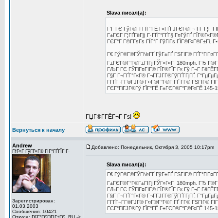
Slava писал(а):
Г’Г ГЄ ГўГ®ГІ ГЇГ°ГЁ Г«ГҐГЈГЄГ®Г¬ Г­Г Г¦Г ГІГ
Г±ГЄГ Г¦ГҐГёГј) Г·ГҐГ°ГҐГ§ Г¤ГўГҐ ГЇГ®Г«Г
ГЄГ°Г Г©Г­ГѕГѕ ГЇГ°Г ГўГіГѕ ГЇГ®Г«Г®Г±Гі. 
Г€ ГўГ®Г®ГЎГ№ГҐ ГўГ±ГҐ ГЅГІГ® ГҐГ°ГіГ¤Г­Г Г
Г±ГЄГ®Г°Г®Г±ГІГј ГЎГ»Г«Г 180mph. ГЂ Г®
ГЉГ ГЄ ГЎГіГ¤ГІГ® ГЇГ®ГЇГ Г« Гў Г¬Г ГёГЁГ­Г
Г§Г Г¬ГҐГ°Г«Г® Г¬Г­ГЈГ­Г®ГўГҐГ­ГјГҐ. Г“ГµГ
Г­ГҐГ¬Г­Г®ГЈГ® Г¤Г®Г°Г®Г¦ГҐ Г­Г® ГЅГІГ® ГІ
ГЄГ°ГіГЈГ®Гў ГЇГ°ГЁ Г±ГЄГ®Г°Г®Г«ГЁ 145-1
ГЏГ®Г­ГЁГ¬Г Гѕ!
Вернуться к началу
Andrew
Добавлено: Понедельник, Октября 3, 2005 10:17pm
ГѓГ«Г ГўГ­Г»Г© ГІГ°ГҐГЇГ Г·
Slava писал(а):
Г€ ГўГ®Г®ГЎГ№ГҐ ГўГ±ГҐ ГЅГІГ® ГҐГ°ГіГ¤Г­Г Г
Г±ГЄГ®Г°Г®Г±ГІГј ГЎГ»Г«Г 180mph. ГЂ Г®
ГЉГ ГЄ ГЎГіГ¤ГІГ® ГЇГ®ГЇГ Г« Гў Г¬Г ГёГЁГ­Г
Г§Г Г¬ГҐГ°Г«Г® Г¬Г­ГЈГ­Г®ГўГҐГ­ГјГҐ. Г“ГµГ
Зарегистрирован:
Г­ГҐГ¬Г­Г®ГЈГ® Г¤Г®Г°Г®Г¦ГҐ Г­Г® ГЅГІГ® ГІ
01.03.2003
ГЄГ°ГіГЈГ®Гў ГЇГ°ГЁ Г±ГЄГ®Г°Г®Г«ГЁ 145-1
Сообщения: 10421
Откуда: Г€Г°ГЄГіГІГ±ГЄ, RU ->