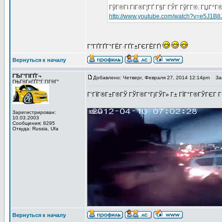
ГўГ®ГІ ГІГ®Г¦ГҐ Г§Г ГЎГ ГўГ­Г®. ГЏГ°Г
http://www.youtube.com/watch?v=e5J1B
Г”ГҐГҐГ°ГЁГ·ГҐГ±ГЄГЁГҐ!
Вернуться к началу
ГЂГ°ГІГҐГ¬
Добавлено: Четверг, Февраля 27, 2014 12:14pm
Заг
ГЊГ®Г¤ГҐГ°Г ГІГ®Г°
Г‘ГЇГ®Г±Г®ГЎ ГЎГ®Г°ГјГЎГ» Г± ГЇГ°Г®ГЎГЄГ Г
Зарегистрирован:
10.03.2003
Сообщения: 8295
Откуда: Russia, Ufa
Вернуться к началу