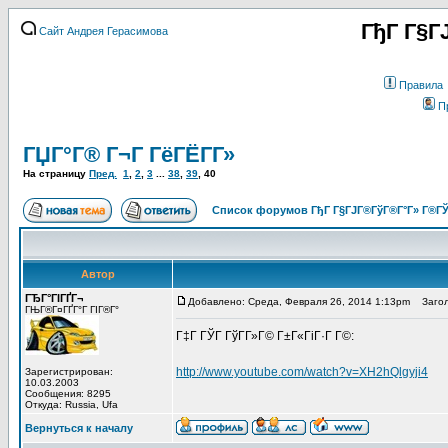
ГђГ Г§Г
Сайт Андрея Герасимова
Правила
П
ГЏГ°Г® Г¬Г ГёГЁГ­Г»
На страницу
Пред.
1
,
2
,
3
...
38
,
39
,
40
Список форумов ГђГ Г§ГЈГ®ГўГ®Г°Г» Г®ГЎ
Автор
ГЂГ°ГІГҐГ¬
Добавлено: Среда, Февраля 26, 2014 1:13pm
Загол
ГЊГ®Г¤ГҐГ°Г ГІГ®Г°
Г‡Г ГЎГ ГўГ­Г»Г© Г±Г«ГіГ·Г Г©:
http://www.youtube.com/watch?v=XH2hQlgyji4
Зарегистрирован:
10.03.2003
Сообщения: 8295
Откуда: Russia, Ufa
Вернуться к началу