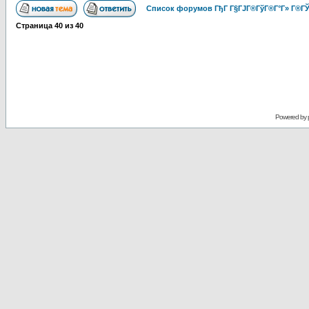
Список форумов ГђГ Г§ГЈГ®ГўГ®Г°Г» Г®ГЎ
Страница
40
из
40
Powered by