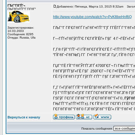
ГЂГ°ГІГҐГ¬
Добавлено: Пятница, Марта 13, 2015 8:32am
Заголо
ГЊГ®Г¤ГҐГ°Г ГІГ®Г°
http://www.youtube.com/watch?v=PvK8beHnf6Q
ГЉГ°Г ГІГЄГ®ГҐ Г±Г®Г¤ГҐГ°Г¦Г Г­ГЁГҐ Г°Г®Г«
Зарегистрирован:
10.03.2003
Сообщения: 8295
Откуда: Russia, Ufa
Г—ГҐГ«Г®ГўГҐГЄ ГЄГіГЇГЁГ« Г§Г 4 Г¬ГЁГ«Г«Г
Г‚Г® ГўГ°ГҐГ¬Гї ГЇГ®ГЄГіГЇГЄГЁ Г¬ГҐГ­ГҐГ¤Г¦Г
"ГЇГ®Г¬Г®Г№Гј Г­Г Г¤Г®Г°Г®ГЈГ Гµ", ГЇГ® ГЄГ
ГЏГ°ГЁ ГЇГ°Г®ГЎГҐГЈГҐ 4700ГЄГ¬ Гі ГЊГҐГ°Г±Г
Г®ГІГўГҐГ§Г«ГЁ Г§Г 250ГЄГ¬ ГЄ Г¤ГЁГ«ГҐГ°Гі.
ГЁ Гў ГІГ®ГІ Г¦ГҐ ГўГҐГ·ГҐГ° Г§Г ГЈГ®Г°ГҐГ«Г±
Г„Г Г«ГјГёГҐ ГЇГ°Г®ГЁГ§Г®ГёГҐГ« Г¤Г«ГЁГ­Г­Г
Гў Г°ГҐГ§ГіГ«ГјГІГ ГІГҐ ГЄГ®ГІГ®Г°Г®ГЈГ® ГўГ»Г
ГЅГўГ ГЄГіГ ГІГ®Г°ГҐ (ГЄГ®ГІГ®Г°Г»Г©,
ГўГ®Г
ГЊГҐГ°Г±ГҐГ¤ГҐГ±). Г€ ГЇГ® ГґГ ГЄГІГі Г­ГЁ
ГЄГ®ГІГ®Г°Г®Г© ГЈГ®ГўГ®Г°ГЁГ« ГЇГ°Г®Г¤Г ГўГ
Вернуться к началу
Показать сообщения: