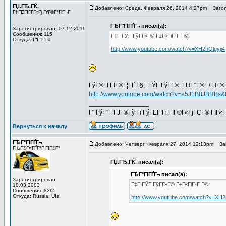
ГЏ.ГЂ.ГЌ.
Добавлено: Среда, Февраля 26, 2014 4:27pm
Загол
Г†ГЁГІГҐГ«Гј ГґГ®Г°ГіГ¬Г
ГЂГ°ГІГҐГ¬ писал(а):
Зарегистрирован: 07.12.2011
Сообщения: 115
Г‡Г ГЎГ ГўГ­Г»Г© Г±Г«ГіГ·Г Г©:
Откуда: Г“Г°Г Г«
http://www.youtube.com/watch?v=XH2hQlgyji4
ГўГ®ГІ ГІГ®Г¦ГҐ Г§Г ГЎГ ГўГ­Г®. ГЏГ°Г®Г±ГІГ®
http://www.youtube.com/watch?v=e5J1B8JBRBs&
_________________
Г“ ГўГ°Г ГЈГ®Гў Гї ГўГЁГ¦Гі ГІГ®Г«ГјГЄГ® ГЇГ«
Вернуться к началу
ГЂГ°ГІГҐГ¬
Добавлено: Четверг, Февраля 27, 2014 12:13pm
Заг
ГЊГ®Г¤ГҐГ°Г ГІГ®Г°
ГЏ.ГЂ.ГЌ. писал(а):
ГЂГ°ГІГҐГ¬ писал(а):
Зарегистрирован:
Г‡Г ГЎГ ГўГ­Г»Г© Г±Г«ГіГ·Г Г©:
10.03.2003
Сообщения: 8295
Откуда: Russia, Ufa
http://www.youtube.com/watch?v=XH2