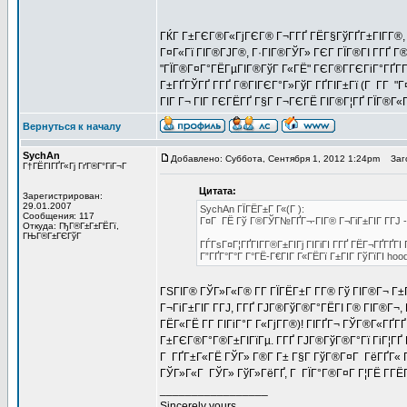
ГЌГ Г±ГЄГ®Г«ГјГЄГ® Г¬Г­ГҐ ГЁГ§ГўГҐГ±ГІГ­Г®, Г
Г¤Г«Гї ГІГ®ГЈГ®, Г·ГІГ®ГЎГ» ГЄГ ГЇГ®ГІ Г­ГҐ Г
"ГЇГ®Г¤Г°ГЁГµГІГ®ГўГ Г«ГЁ" ГЄГ®Г­ГЄГіГ°ГҐГ­ГІ
Г±ГҐГЎГҐ Г­ГҐ Г®ГІГЄГ°Г»ГўГ ГҐГІГ±Гї (Г Г­Г "Г
ГІГ Г¬ ГІГ ГЄГЁГҐ Г§Г Г¬ГЄГЁ ГІГ®Г¦ГҐ ГЇГ®Г«
Вернуться к началу
SychAn
Добавлено: Суббота, Сентября 1, 2012 1:24pm
Заго
Г†ГЁГІГҐГ«Гј ГґГ®Г°ГіГ¬Г
Цитата:
Зарегистрирован:
29.01.2007
SychAn ГЇГЁГ±Г Г«(Г ):
Сообщения: 117
Г¤Г ГЁ Гў Г®ГЎГ№ГҐГ¬-ГІГ® Г¬ГіГ±ГІГ Г­ГЈ -
Откуда: ГђГ®Г±Г±ГЁГї,
ГЊГ®Г±ГЄГўГ
ГЃГѕГ¤Г¦ГҐГІГ­Г®Г±ГІГј ГІГіГІ Г­ГҐ ГЁГ¬ГҐГҐГ
Г”ГҐГ°Г°Г Г°ГЁ-Г€ГІГ Г«ГЁГї Г±ГІГ ГўГїГІ hood
ГЅГІГ® ГЎГ»Г«Г® Г­Г ГЇГЁГ±Г Г­Г® Гў ГІГ®Г¬ Г
Г¬ГіГ±ГІГ Г­ГЈ, Г­ГҐ ГЈГ®ГўГ®Г°ГЁГІ Г® ГІГ®Г¬, 
ГЁГ«ГЁ Г­Г ГІГіГ°Г Г«ГјГ­Г®)! ГІГҐГ¬ ГЎГ®Г«ГҐ
Г±ГЄГ®Г°Г®Г±ГІГїГµ. Г­ГҐ ГЈГ®ГўГ®Г°Гї ГіГ¦Г
Г ГҐГ±Г«ГЁ ГЎГ» Г®Г­ Г± Г§Г ГўГ®Г¤Г ГёГҐГ« Г
ГЎГ»Г«Г ГЎГ» ГўГ»ГёГҐ, Г ГЇГ°Г®Г¤Г Г¦ГЁ Г­ГЁГ
_________________
Sincerely yours