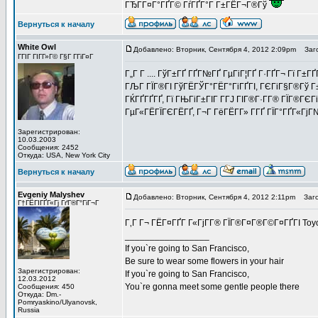
ГЂГ­Г¤Г°ГҐГ© ГѓГҐГ°Г Г±ГЁГ¬Г®Гў
Вернуться к началу
White Owl
Добавлено: Вторник, Сентября 4, 2012 2:09pm
Заго
ГГІГ ГІГ­Г»Г© Г§Г Г­ГіГ¤Г
Г„Г Г .... ГўГ±ГҐ ГҐГ№ГҐ ГµГіГ¦ГҐ Г·ГҐГ¬ Гї Г±Г
ГЉГ ГЇГ®ГІ ГўГЁГЎГ°ГЁГ°ГіГҐГІ, ГЄГіГ§Г®Гў Г±Г
ГЌГҐГҐГҐ, Гї ГЊГіГ±ГІГ Г­ГЈ ГІГ®Г·Г­Г® ГЇГ®ГЄГі
ГµГ«ГЁГЇГЄГЁГҐ, Г¬Г ГёГЁГ­Г» Г­ГҐ ГЇГ°ГҐГ«ГјГ
Зарегистрирован:
10.03.2003
Сообщения: 2452
Откуда: USA, New York City
Вернуться к началу
Evgeniy Malyshev
Добавлено: Вторник, Сентября 4, 2012 2:11pm
Заго
Г†ГЁГІГҐГ«Гј ГґГ®Г°ГіГ¬Г
Г‚Г Г¬ ГЁГ¤ГҐГ Г«ГјГ­Г® ГЇГ®Г¤Г®Г©Г¤ГҐГІ Toyo
_________________
If you`re going to San Francisco,
Be sure to wear some flowers in your hair
Зарегистрирован:
If you`re going to San Francisco,
12.03.2012
You`re gonna meet some gentle people there
Сообщения: 450
Откуда: Dm.-
Pomryaskino/Ulyanovsk,
Russia