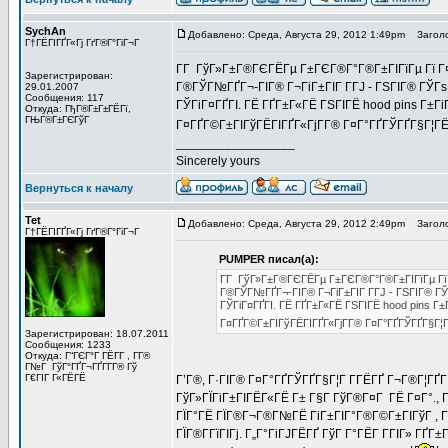
SychAn
Добавлено: Среда, Августа 29, 2012 1:49pm
Заголо
Г†ГЁГІГҐГ«Гј ГґГ®Г°ГіГ¬Г
Г­Г ГўГ»Г±Г®ГЄГЁГµ Г±ГЄГ®Г°Г®Г±ГІГїГµ Гї Г¤Г
Зарегистрирован:
Г®ГЎГ№ГҐГ¬-ГІГ® Г¬ГіГ±ГІГ Г­ГЈ - ГЅГІГ® ГЎГѕГ
29.01.2007
Сообщения: 117
ГЎГіГ¤ГҐГІ. ГЁ ГҐГ±Г«ГЁ ГЅГІГЁ hood pins Г±ГіГ
Откуда: ГђГ®Г±Г±ГЁГї,
ГЊГ®Г±ГЄГўГ
Г¤ГҐГ©Г±ГІГўГЁГІГҐГ«ГјГ­Г® Г¤Г°ГҐГЎГҐГ§Г¦Г
_________________
Sincerely yours
Вернуться к началу
Tet
Добавлено: Среда, Августа 29, 2012 2:49pm
Заголов
Г†ГЁГІГҐГ«Гј ГґГ®Г°ГіГ¬Г
PUMPER писал(а):
Г­Г ГўГ»Г±Г®ГЄГЁГµ Г±ГЄГ®Г°Г®Г±ГІГїГµ Гї Г
Г®ГЎГ№ГҐГ¬-ГІГ® Г¬ГіГ±ГІГ Г­ГЈ - ГЅГІГ® ГЎГ
ГЎГіГ¤ГҐГІ. ГЁ ГҐГ±Г«ГЁ ГЅГІГЁ hood pins Г±
Г¤ГҐГ©Г±ГІГўГЁГІГҐГ«ГјГ­Г® Г¤Г°ГҐГЎГҐГ§Г¦
Зарегистрирован: 18.07.2011
Сообщения: 1233
Откуда: Г“ГЄГ°Г ГЁГ­Г , Г­Г®
Г№Г ГўГ°ГҐГ¬ГҐГ­Г­Г® Гў
Г€ГІГ Г«ГЁГЁ
Г’Г®, Г·ГІГ® Г¤Г°ГҐГЎГҐГ§Г¦Г Г­ГЁГҐ Г¬Г®Г¦ГҐГІ Г
ГўГ»ГЇГіГ±ГІГЁГ«ГЁ Г± Г§Г ГўГ®Г¤Г ГЁ Г¤Г°., 
ГЇГ°ГЁ ГЇГ®Г¬Г®Г№ГЁ ГіГ±ГІГ°Г®Г©Г±ГІГўГ , ГЄ
ГЇГ®Г­ГїГІГј. Г„Г°ГіГЈГЁГҐ ГўГ Г°ГЁГ Г­ГІГ» ГҐГ±Г