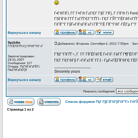
Г•Г®ГІГї, Г­Г Г¤Г® Г±ГЄГ Г§Г ГІГј, Г·ГІГ® Гі Fo
ГЅГІГ® Г­ГҐ Г±ГҐГЄГ°ГҐГІ - ГЄГ ГЎГ°ГЁГ®Г«ГҐГ
ГіГЇГ°Г ГўГ«ГїГѕГІГ±Гї ГЇГ°ГЁ ГЇГ°Г®Г·ГЁГµ Г°Г 
Вернуться к началу
SychAn
Добавлено: Вторник, Сентября 4, 2012 7:55pm
Заго
Г†ГЁГІГҐГ«Гј ГґГ®Г°ГіГ¬Г
ГЂГ°ГІГҐГ¬, Г Г­Г ГЇГЁГёГЁ Г«ГіГ·ГёГҐ Г¶ГЁГґГ°
Зарегистрирован:
29.01.2007
ГЄГ ГЄГ®Гў Г¬ГіГ±ГІГ Г­ГЈ - ГµГ«ГЁГЇГ®ГЄ ГЁГ
Сообщения: 117
_________________
Откуда: ГђГ®Г±Г±ГЁГї,
ГЊГ®Г±ГЄГўГ
Sincerely yours
Вернуться к началу
Показать сообщения:
Список форумов ГђГ Г§ГЈГ®ГўГ®Г°Г» Г®ГЎ
Страница
1
из
2