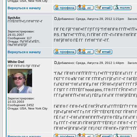
Откуда: USA, New York City
Вернуться к началу
SychAn
Добавлено: Среда, Августа 29, 2012 1:21pm
Заголо
Г†ГЁГІГҐГ«Гј ГґГ®Г°ГіГ¬Г
ГІГ ГЄ ГўГ°Г®Г¤ГҐ Г¦ГҐ Гў "ГґГ®ГІГ® Г­ГҐГ¤ГҐГ«
Зарегистрирован:
P.S. ГЂГ­Г¤Г°ГҐГ©, Гї ГЇГ®Г·ГҐГ¬Гі-ГІГ® Г®ГЇГїГІ
29.01.2007
Сообщения: 117
Г®ГўГ®Г© ГЁ Г­Г ГґГ®Г°ГіГ¬ГҐ.
Откуда: ГђГ®Г±Г±ГЁГї,
ГЊГ®Г±ГЄГўГ
Вернуться к началу
White Owl
Добавлено: Среда, Августа 29, 2012 1:44pm
Заголо
ГГІГ ГІГ­Г»Г© Г§Г Г­ГіГ¤Г
"ГЉГ ГЇГ®ГІ ГІГҐГЇГҐГ°Гј Г¤ГҐГ°Г¦ГЁГІГ±Гї Г­Г 
ГЄГ°Г Г© вЂ” ГёГ ГІГ ГҐГІГ±Гї ГўГ±Гї Г¬Г ГёГ
Г±ГЄГ®Г°Г®Г±ГІГїГµ Г®Г­ ГЎГ®Г«ГјГёГҐ Г­ГҐ ГЎ
Г Г§Г­Г Г·ГҐГ­ГЁГҐ hood pins, Г­Г® Г­ГҐ ГЎГіГ¤
ГҐ ГµГ®ГІГҐГ«Г®Г±Гј ГЁГµ ГіГ±ГІГ Г­Г®ГўГЁГІГј
Зарегистрирован:
10.03.2003
Сообщения: 2452
ГќГІГ® Г·ГІГ®-Г«ГЁ Г®ГЎГєГїГ±Г­ГҐГ­ГЁГҐ? Г’Г® 
Откуда: USA, New York City
ГўГ»ГµГ®Г¤ГҐ Г± ГґГ ГЎГ°ГЁГЄГЁ ГЄГ ГЇГ®ГІ Г¤Г
ГЁ Г±Г Г¬Г®Г±ГІГ®ГїГІГҐГ«ГјГ­Г® ГЁГµ ГіГ±ГІГ Г
Гџ Г­ГҐ Г¬Г®ГЈГі ГЇГ®ГўГҐГ°ГЁГІГј Г·ГІГ® Г¬Г
ГЇГ®Г¤ГўГїГ§Г»ГўГ ГІГј ГЄГ ГЇГ®ГІГ» ГўГҐГ°Г
Вернуться к началу