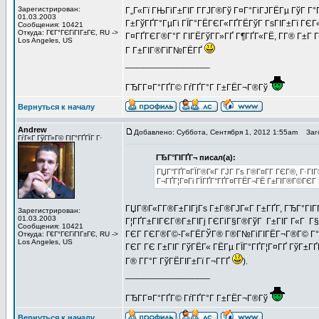
Зарегистрирован:
Г„Г«Гї ГЊГіГ±ГІГ Г­ГЈГ®Гў Г¤Г°ГіГЈГЁГµ ГўГ Г°Г
01.03.2003
Г±ГўГҐГ°ГµГі ГЇГ°ГЁГЄГ«ГҐГЁГўГ ГѕГІГ±Гї ГЄГ«
Сообщения: 10421
Откуда: Г€Г°ГЄГіГІГ±ГЄ, RU ->
Г¤ГҐГЄГ®Г°Г ГІГЁГўГ­Г»ГҐ Г¶ГҐГ«ГЁ, Г­Г® Г±Г Г¬
Los Angeles, US
Г Г±ГІГ®ГїГ№ГЁГҐ
_________________
ГЂГ­Г¤Г°ГҐГ© ГѓГҐГ°Г Г±ГЁГ¬Г®Гў
Вернуться к началу
Andrew
Добавлено: Суббота, Сентября 1, 2012 1:55am
Заго
ГѓГ«Г ГўГ­Г»Г© ГІГ°ГҐГЇГ Г·
ГЂГ°ГІГҐГ¬ писал(а):
ГЏГ°ГҐГ¤ГЇГ®Г«Г ГЈГ Гѕ Г®Г¤Г­Г ГЄГ®, Г·ГІ
Г¬ГҐГ¦Г¤Гі ГЇГҐГ°ГҐГ¤Г­ГЁГ¬ГЁ Г±ГІГ®Г©ГЄГ 
ГЏГ®Г«Г­Г®Г±ГІГјГѕ Г±Г®ГЈГ«Г Г±ГҐГ­, ГЂГ°ГІГҐ
Зарегистрирован:
01.03.2003
Г¦ГҐГ±ГІГЄГ®Г±ГІГј ГЄГіГ§Г®ГўГ Г±ГІГ Г«Г Г§Г
Сообщения: 10421
ГЄГ ГЄГ®Г©-Г«ГЁГЎГ® Г®Г№ГіГІГЁГ¬Г®Г© Г°Г Г§
Откуда: Г€Г°ГЄГіГІГ±ГЄ, RU ->
Los Angeles, US
ГЄГ ГЄ Г±ГІГ ГўГЁГ« ГЁГµ ГЇГ°ГҐГ¦Г¤ГҐ ГўГ±ГҐГ
Г® Г­Г°Г ГўГЁГІГ±Гї Г¬Г­ГҐ
).
_________________
ГЂГ­Г¤Г°ГҐГ© ГѓГҐГ°Г Г±ГЁГ¬Г®Гў
Вернуться к началу