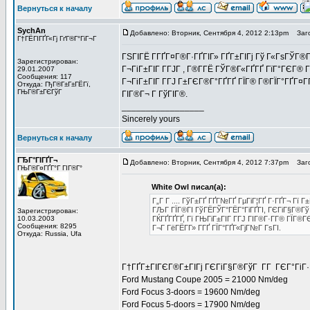
Вернуться к началу
SychAn
Добавлено: Вторник, Сентября 4, 2012 2:13pm
Заго
Г†ГЁГІГҐГ«Гј ГґГ®Г°ГіГ¬Г
ГЅГІГЁ Г­ГҐГ¤Г®Г·ГҐГІГ» ГҐГ±ГІГј Гў Г«ГѕГЎГ®
Зарегистрирован:
Г¬ГіГ±ГІГ Г­ГЈГ , Г®Г­ГЁ ГЎГ®Г«ГҐГҐ ГїГ°ГЄГ® Гў
29.01.2007
Сообщения: 117
Г¬ГіГ±ГІГ Г­ГЈ Г±ГЄГ®Г°ГҐГҐ ГЇГ® Г®ГЇГ°ГҐГ
Откуда: ГђГ®Г±Г±ГЁГї,
ГЊГ®Г±ГЄГўГ
ГІГ®Г¬ Г ГўГІГ®.
_________________
Sincerely yours
Вернуться к началу
ГЂГ°ГІГҐГ¬
Добавлено: Вторник, Сентября 4, 2012 7:37pm
Заго
ГЊГ®Г¤ГҐГ°Г ГІГ®Г°
White Owl писал(а):
Г„Г Г .... ГўГ±ГҐ ГҐГ№ГҐ ГµГіГ¦ГҐ Г·ГҐГ¬ Гї Г
ГЉГ ГЇГ®ГІ ГўГЁГЎГ°ГЁГ°ГіГҐГІ, ГЄГіГ§Г®Гў Г
Зарегистрирован:
10.03.2003
ГЌГҐГҐГҐ, Гї ГЊГіГ±ГІГ Г­ГЈ ГІГ®Г·Г­Г® ГЇГ®Г
Сообщения: 8295
Г¬Г ГёГЁГ­Г» Г­ГҐ ГЇГ°ГҐГ«ГјГ№Г ГѕГІ.
Откуда: Russia, Ufa
Г†ГҐГ±ГІГЄГ®Г±ГІГј ГЄГіГ§Г®ГўГ Г­Г ГЄГ°ГіГ·
Ford Mustang Coupe 2005 = 21000 Nm/deg
Ford Focus 3-doors = 19600 Nm/deg
Ford Focus 5-doors = 17900 Nm/deg