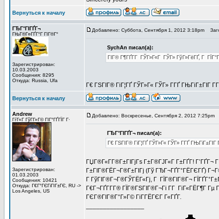
Вернуться к началу
ГЂГ°ГІГҐГ¬
Добавлено: Суббота, Сентября 1, 2012 3:18pm
Заго
ГЊГ®Г¤ГҐГ°Г ГІГ®Г°
SychAn писал(а):
ГІГ® Г¶ГҐГ­Г ГЎГ»Г«Г ГЎГ» ГўГ»ГёГҐ, Г ГЇГ°Г
Зарегистрирован:
10.03.2003
Сообщения: 8295
Откуда: Russia, Ufa
Г€ ГЅГІГ® ГіГ¦ГҐ ГЎГ»Г« ГЎГ» Г­ГҐ ГЊГіГ±ГІГ Г­Г
Вернуться к началу
Andrew
Добавлено: Воскресенье, Сентября 2, 2012 7:25pm
З
ГѓГ«Г ГўГ­Г»Г© ГІГ°ГҐГЇГ Г·
ГЂГ°ГІГҐГ¬ писал(а):
Г€ ГЅГІГ® ГіГ¦ГҐ ГЎГ»Г« ГЎГ» Г­ГҐ ГЊГіГ±ГІГ Г
ГЏГ®Г«Г­Г®Г±ГІГјГѕ Г±Г®ГЈГ«Г Г±ГҐГ­! Г’ГҐГ¬ 
Зарегистрирован:
Г±ГІГ®ГЁГ¬Г®Г±ГІГј (Гў ГЂГ¬ГҐГ°ГЁГЄГҐ) Г¬Г®
01.03.2003
Г ГўГІГ®Г¬Г®ГЎГЁГ«Гј, Г ГЇГ®ГІГ®Г¬ ГЇГҐГ°Г±Г
Сообщения: 10421
Откуда: Г€Г°ГЄГіГІГ±ГЄ, RU ->
Г€Г¬ГҐГ­Г­Г® ГЇГ®ГЅГІГ®Г¬Гі Г­Г ГіГ«ГЁГ¶Г Гµ 
Los Angeles, US
ГЄГ®ГІГ®Г°Г»Г© ГіГ­ГЁГЄГ Г«ГҐГ­.
_________________