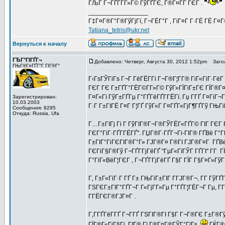
ГЉГ Г¬ГҐГ­Г­Г»Г© ГўГҐГЄ, Г®Г¤Г­Г ГЄГ .
_________________
Г‡Г¤Г®Г°Г®ГўГјГї, Г¬ГЁГ°Г , ГіГ¤Г Г·ГЁ ГЁ Г¤
Tatiana_tetris@ukr.net
Вернуться к началу
ГЂГ°ГІГҐГ¬
Добавлено: Четверг, Августа 30, 2012 1:52pm
Загол
ГЊГ®Г¤ГҐГ°Г ГІГ®Г°
Г‹ГѕГЎГіГѕ Г¬Г ГёГЁГ­Гі Г¬Г®Г¦Г­Г® ГіГ«ГіГ·ГёГ
ГЄГ ГЄ Г±ГҐГ°ГЁГ©Г­Г»Г© ГўГ»ГЇГіГ±ГЄ ГЇГ®Г¤Г°
Г¤Г«Гї ГўГ±ГҐГµ Г°ГҐГёГҐГ­ГЁГї. Гџ Г­ГҐ Г¤ГіГ¬
Зарегистрирован:
10.03.2003
Г·Г Г±ГІГЁ Г¤Г Г¦ГҐ ГўГ«Г Г¤ГҐГ«ГјГ¶ГҐГў ГЊГі
Сообщения: 8295
Откуда: Russia, Ufa
Г…Г±ГІГј Гі Г ГўГІГ®Г¬Г®ГЎГЁГ«ГҐГ© ГІГ ГЄГ Г
ГЄГ°ГіГ·ГҐГ­ГЁГҐ". ГЏГ®Г·ГҐГ¬Гі-ГІГ® ГҐВё Г°ГҐ
Г±ГІГ°ГіГЄГІГ®Г°Г» ГЈГ®Г¤ Г®ГІ ГЈГ®Г¤Г ГҐВё 
ГЄГіГ§Г®Гў Г¬ГҐГ­ГјГёГҐ "ГµГ«ГїГЎГ ГҐГІ" Г­Г Г
Г°ГіГ«ВёГ¦ГЄГ , Г¬ГҐГ­ГјГёГҐ Г§Г ГЇГ Г§Г¤Г»Гў
Г‚ Г±Г«ГіГ·Г ГҐ Г± ГЊГіГ±ГІГ Г­ГЈГ®Г¬, Г­Г Гў
ГЅГЄГ±ГІГ°ГҐГ¬Г Г«ГјГ­Г»Гµ Г°ГҐГ¦ГЁГ¬Г Гµ, Г
Г­ГЁГЄГ®ГЈГ¤Г .
Г‚Г­ГҐГёГ­ГҐ Г¬Г­ГҐ ГЅГІГ®ГІ Г§Г Г¬Г®ГЄ Г±Г®ГўГ
ГЇГ®Г«ГјГ§Гі, ГІГ® Гї Г®Г¤Г®ГЎГ°ГїГѕ.
ГЌГ®,