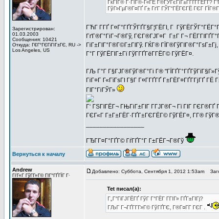
ГќГІГ® Г·ГІГ®-Г«ГЁ Г®ГЎГєГїГ±Г­ГҐГ­ГЁГҐ? Г’Г
ГўГ»ГµГ®Г¤ГҐ Г± ГґГ ГЎГ°ГЁГЄГЁ ГЄГ ГЇГ®Г
ГЋГ­ Г­ГҐ Г¤Г°ГҐГЎГҐГ§Г¦ГЁГІ, Г ГўГЁГЎГ°ГЁГ°
Зарегистрирован:
01.03.2003
ГґГ®Г°ГіГ¬Г®Гў, ГЄГ®ГЈГ¤Г Г±Г Г¬ ГЁГ­ГІГҐГ
Сообщения: 10421
ГіГ±ГІГ°Г®Г©Г±ГІГў. ГЌГ® ГЇГ®ГўГІГ®Г°ГѕГ±Гј, Г
Откуда: Г€Г°ГЄГіГІГ±ГЄ, RU ->
Los Angeles, US
Г°Г ГўГЁГІГ±Гї ГўГ­ГҐГёГ­ГЁГ© ГўГЁГ¤.
ГЉ Г°Г Г§ГЈГ®ГўГ®Г°Гі Г® "ГЇГҐГ°ГҐГўГїГ§Г»Гў
ГіГ¤Г Г«ГїГѕГІ Г§Г Г¤Г­ГҐГҐ Г±ГЁГ¤ГҐГ­ГјГҐ ГЁ
ГІГ°ГіГЎГ»
Г‘ ГЅГІГЁГ¬ ГЊГіГ±ГІГ Г­ГЈГ®Г¬ Гї ГІГ ГЄГ®ГҐ Г
ГЄГ«Г Г±Г±ГЁГ·ГҐГ±ГЄГЁГ© ГўГЁГ¤, Г­Г® ГўГ®
_________________
ГЂГ­Г¤Г°ГҐГ© ГѓГҐГ°Г Г±ГЁГ¬Г®Гў
Вернуться к началу
Andrew
Добавлено: Суббота, Сентября 1, 2012 1:53am
Заго
ГѓГ«Г ГўГ­Г»Г© ГІГ°ГҐГЇГ Г·
Tet писал(а):
Г„Г°ГіГЈГЁГҐ ГўГ Г°ГЁГ Г­ГІГ» ГҐГ±ГІГј?
ГЉГ Г¬ГҐГ­Г­Г»Г© ГўГҐГЄ, Г®Г¤Г­Г ГЄГ .