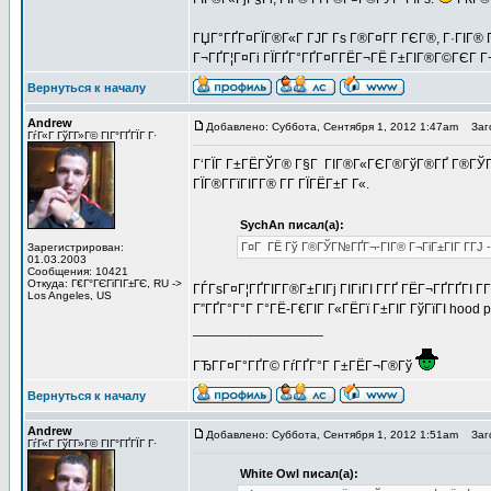
ГЏГ°ГҐГ¤ГЇГ®Г«Г ГЈГ Гѕ Г®Г¤Г­Г ГЄГ®, Г·ГІГ®
Г¬ГҐГ¦Г¤Гі ГЇГҐГ°ГҐГ¤Г­ГЁГ¬ГЁ Г±ГІГ®Г©ГЄГ Г
Вернуться к началу
Andrew
Добавлено: Суббота, Сентября 1, 2012 1:47am
Заго
ГѓГ«Г ГўГ­Г»Г© ГІГ°ГҐГЇГ Г·
Г‘ГЇГ Г±ГЁГЎГ® Г§Г ГІГ®Г«ГЄГ®ГўГ®ГҐ Г®ГЎГєГї
ГЇГ®Г­ГїГІГ­Г® Г­Г ГЇГЁГ±Г Г«.
SychAn писал(а):
Г¤Г ГЁ Гў Г®ГЎГ№ГҐГ¬-ГІГ® Г¬ГіГ±ГІГ Г­ГЈ -
Зарегистрирован:
01.03.2003
Сообщения: 10421
Откуда: Г€Г°ГЄГіГІГ±ГЄ, RU ->
ГЃГѕГ¤Г¦ГҐГІГ­Г®Г±ГІГј ГІГіГІ Г­ГҐ ГЁГ¬ГҐГҐГІ 
Los Angeles, US
Г”ГҐГ°Г°Г Г°ГЁ-Г€ГІГ Г«ГЁГї Г±ГІГ ГўГїГІ hood p
_________________
ГЂГ­Г¤Г°ГҐГ© ГѓГҐГ°Г Г±ГЁГ¬Г®Гў
Вернуться к началу
Andrew
Добавлено: Суббота, Сентября 1, 2012 1:51am
Заго
ГѓГ«Г ГўГ­Г»Г© ГІГ°ГҐГЇГ Г·
White Owl писал(а):