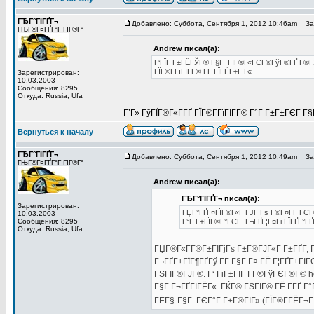
ГЂГ°ГІГҐГ¬
Добавлено: Суббота, Сентября 1, 2012 10:46am
Заг
ГЊГ®Г¤ГҐГ°Г ГІГ®Г°
Andrew писал(а):
Г‘ГЇГ Г±ГЁГЎГ® Г§Г ГІГ®Г«ГЄГ®ГўГ®ГҐ Г®ГЎГє
ГЇГ®Г­ГїГІГ­Г® Г­Г ГЇГЁГ±Г Г«.
Зарегистрирован:
10.03.2003
Сообщения: 8295
Откуда: Russia, Ufa
Г’Г» ГўГЇГ®Г«Г­ГҐ ГЇГ®Г­ГїГІГ­Г® Г°Г Г±Г±ГЄГ 
Вернуться к началу
ГЂГ°ГІГҐГ¬
Добавлено: Суббота, Сентября 1, 2012 10:49am
Заг
ГЊГ®Г¤ГҐГ°Г ГІГ®Г°
Andrew писал(а):
ГЂГ°ГІГҐГ¬ писал(а):
Зарегистрирован:
ГЏГ°ГҐГ¤ГЇГ®Г«Г ГЈГ Гѕ Г®Г¤Г­Г ГЄГ
10.03.2003
Сообщения: 8295
Г°Г Г±ГЇГ®Г°ГЄГ Г¬ГҐГ¦Г¤Гі ГЇГҐГ°Г
Откуда: Russia, Ufa
ГЏГ®Г«Г­Г®Г±ГІГјГѕ Г±Г®ГЈГ«Г Г±ГҐГ­, 
Г¬ГҐГ±ГїГ¶ГҐГў Г­Г Г§Г Г¤ ГЁ Г¦ГҐГ±ГІ
ГЅГІГ®ГЈГ®. Г‘ ГіГ±ГІГ Г­Г®ГўГЄГ®Г© 
Г§Г Г¬ГҐГІГЁГ«. ГЌГ® ГЅГІГ® ГЁ Г­ГҐ Г
ГЁГ§-Г§Г ГЄГ°Г Г±Г®ГІГ» (ГЇГ®Г­ГЁГ¬Г Гѕ