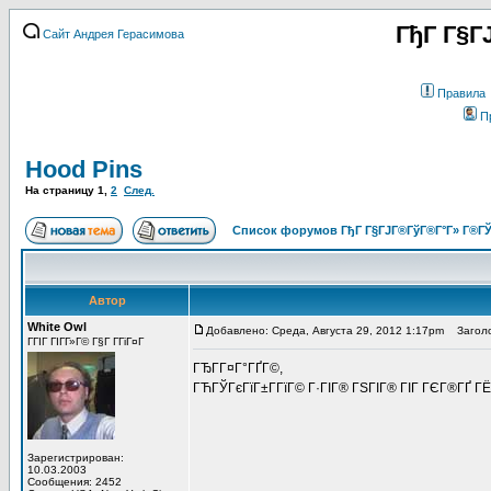
ГђГ Г§Г
Сайт Андрея Герасимова
Правила
П
Hood Pins
На страницу
1
,
2
След.
Список форумов ГђГ Г§ГЈГ®ГўГ®Г°Г» Г®ГЎ
Автор
White Owl
Добавлено: Среда, Августа 29, 2012 1:17pm
Заголов
ГГІГ ГІГ­Г»Г© Г§Г Г­ГіГ¤Г
ГЂГ­Г¤Г°ГҐГ©,
ГЋГЎГєГїГ±Г­ГїГ© Г·ГІГ® ГЅГІГ® ГІГ ГЄГ®ГҐ ГЁ 
Зарегистрирован:
10.03.2003
Сообщения: 2452