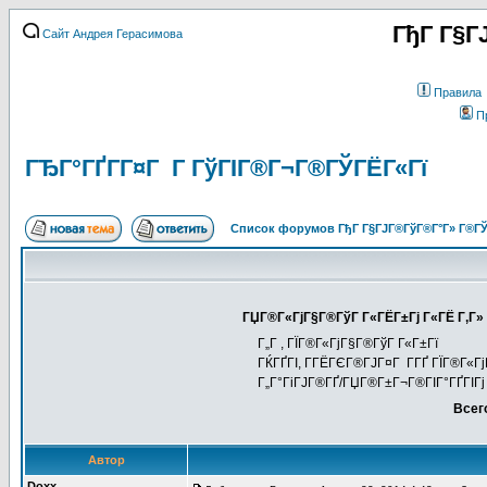
ГђГ Г§Г
Сайт Андрея Герасимова
Правила
П
ГЂГ°ГҐГ­Г¤Г Г ГўГІГ®Г¬Г®ГЎГЁГ«Гї
Список форумов ГђГ Г§ГЈГ®ГўГ®Г°Г» Г®ГЎ
ГЏГ®Г«ГјГ§Г®ГўГ Г«ГЁГ±Гј Г«ГЁ Г‚Г» 
Г„Г , ГЇГ®Г«ГјГ§Г®ГўГ Г«Г±Гї
ГЌГҐГІ, Г­ГЁГЄГ®ГЈГ¤Г Г­ГҐ ГЇГ®Г«Г
Г„Г°ГіГЈГ®ГҐ/ГЏГ®Г±Г¬Г®ГІГ°ГҐГІГј
Всег
Автор
Doxx