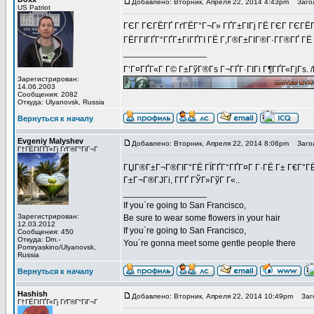
Добавлено: Вторник, Апреля 22, 2014 4:43pm
Заголо
US Patriot
ГЄГ ГЄГЁГҐ ГґГЁГ°Г¬Г» ГҐГ±ГІГј ГЁ ГЄГ ГЄГЁГ
ГЁГ­ГІГҐГ°ГҐГ±ГіГҐГІ ГЁ Г‚Г®Г±ГІГ®Г·Г­Г®ГҐ ГЁ
_________________
Г‘Г¤ГҐГ«Г Г© Г±ГўГ®Гѕ Г¬ГҐГ·ГІГі Г¶ГҐГ«ГјГѕ. 
Зарегистрирован:
14.06.2003
Сообщения: 2082
Откуда: Ulyanovsk, Russia
Вернуться к началу
Evgeniy Malyshev
Добавлено: Вторник, Апреля 22, 2014 8:06pm
Загол
Г†ГЁГІГҐГ«Гј ГґГ®Г°ГіГ¬Г
ГЏГ®Г±Г¬Г®ГІГ°ГЁ ГЇГҐГ°ГҐГ¤Г Г·ГЁ Г± Г€Г°ГЁГ
Г±Г¬Г®ГЈГі, Г­ГҐ ГЎГ»ГўГ Г«..
_________________
If you`re going to San Francisco,
Зарегистрирован:
Be sure to wear some flowers in your hair
12.03.2012
If you`re going to San Francisco,
Сообщения: 450
Откуда: Dm.-
You`re gonna meet some gentle people there
Pomryaskino/Ulyanovsk,
Russia
Вернуться к началу
Hashish
Добавлено: Вторник, Апреля 22, 2014 10:49pm
Заго
Г†ГЁГІГҐГ«Гј ГґГ®Г°ГіГ¬Г