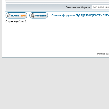
Показать сообщения:
Список форумов ГђГ Г§ГЈГ®ГўГ®Г°Г» Г®ГЎ
Страница
1
из
1
Powered by