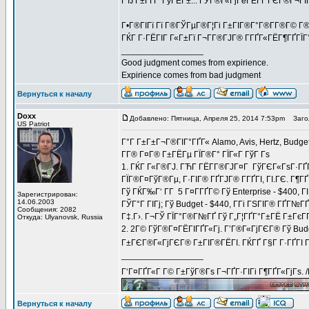
ГЂ Г±ГҐГ°ГўГЁГ±... ГЎГ®Г«ГјГёГЁГҐ ГЄГ®Г¬ГЇГ
Г•Г®ГІГї Гї Г®ГЎГµГ®Г¦Гі Г±ГІГ®Г°Г®Г­Г®Г© Г®Г±
ГЌГ Г·ГЁГІГ Г«Г±Гї Г¬Г­Г®ГЈГ® Г­ГҐГ«ГЁГ¶ГҐГЇГ
_________________
Good judgment comes from expirience.
Expirience comes from bad judgment
Вернуться к началу
Doxx
Добавлено: Пятница, Апреля 25, 2014 7:53pm
Загол
US Patriot
Г°Г Г±Г±Г¬Г®ГІГ°ГҐГ« Alamo, Avis, Hertz, Budget,
Г­Г® Г¤Г® Г±ГЁГµ ГЇГ®Г° ГЇГ«Г ГўГ Гѕ
1. ГЌГ Г«Г®ГЈ. ГЋГ­ ГЁГ­Г®ГЈГ¤Г ГўГЄГ«ГѕГ·ГҐ
ГЇГ®Г¤ГўГ®Гµ, Г·ГІГ® ГҐГЈГ® Г­ГҐГІ, ГІ.ГЄ. Г¶ГҐ
Гў ГЌГ‰Г‘ Г­Г 5 Г¤Г­ГҐГ© Гў Enterprise - $400, Г
Зарегистрирован:
14.06.2003
ГЎГ°Г ГІГј; Гў Budget - $440, Г­Гі ГЅГІГ® ГҐГ№Г
Сообщения: 2082
Г‡.Г›. Г¬ГЎ ГЇГ°Г®Г№ГҐ Гў Г„Г¦ГҐГ°Г±ГЁ Г±ГєГҐ
Откуда: Ulyanovsk, Russia
2. 2Г© ГўГ®Г¤ГЁГІГҐГ«Гј. Г’Г®Г«ГјГЄГ® Гў Bud
Г±ГЄГ®Г«ГјГЄГ® Г±ГІГ®ГЁГІ. ГЌГҐ Г§Г Г·ГҐГІ Г
_________________
Г‘Г¤ГҐГ«Г Г© Г±ГўГ®Гѕ Г¬ГҐГ·ГІГі Г¶ГҐГ«ГјГѕ. 
Вернуться к началу