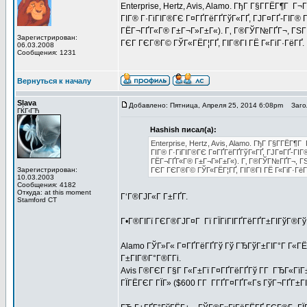
Enterprise, Hertz, Avis, Alamo. ГђГ Г§Г­ГЁГ¶Г Г¬
ГІГ® Г·ГіГІГ®ГЄ Г¤ГҐГёГҐГўГ«ГҐ, ГЈГ¤ГҐ-ГІГ® Г
ГЁГ¬ГҐГ«Г® Г±Г¬Г»Г±Г«). Г‚ Г®ГЎГ№ГҐГ¬, ГЅГІ
Зарегистрирован:
ГЄГ ГЄГ®Г© ГЎГ«ГЁГ¦ГҐ, ГІГ®ГІ ГЁ Г«ГіГ·ГёГҐ.
06.03.2008
Сообщения: 1231
Вернуться к началу
Slava
Добавлено: Пятница, Апреля 25, 2014 6:08pm
Загол
ГЌГ‹ГЋ
Hashish писал(а):
Enterprise, Hertz, Avis, Alamo. ГђГ Г§Г­ГЁГ¶Г 
ГІГ® Г·ГіГІГ®ГЄ Г¤ГҐГёГҐГўГ«ГҐ, ГЈГ¤ГҐ-ГІГ®
ГЁГ¬ГҐГ«Г® Г±Г¬Г»Г±Г«). Г‚ Г®ГЎГ№ГҐГ¬, ГЅ
Зарегистрирован:
ГЄГ ГЄГ®Г© ГЎГ«ГЁГ¦ГҐ, ГІГ®ГІ ГЁ Г«ГіГ·ГёГ
10.03.2003
Сообщения: 4182
Откуда: at this moment
Г‘Г®ГЈГ«Г Г±ГҐГ­.
Stamford CT
Г•Г®ГІГї ГЄГ®ГЈГ¤Г Гї ГЇГіГІГҐГёГҐГ±ГІГўГ®ГўГ
Alamo ГЎГ»Г« Г¤ГҐГёГҐГў Гў ГЂГўГ±ГІГ°Г Г«ГЁГ
Г±ГІГ®Г°Г®Г­Гі.
Avis Г®ГЄГ Г§Г Г«Г±Гї Г¤ГҐГёГҐГў Г­Г ГЂГ«ГїГ±
ГЇГЁГЄГ ГЇГ» ($600 Г­Г Г­ГҐГ¤ГҐГ«Гѕ ГўГ¬ГҐГ±Г