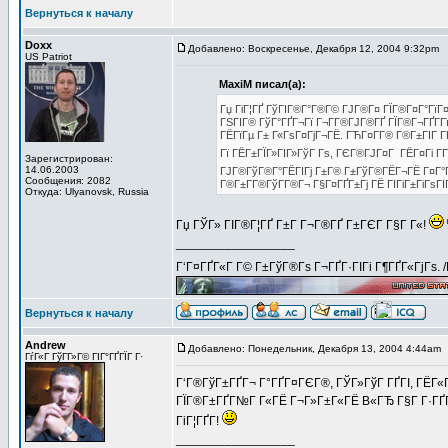
Вернуться к началу
Doxx
Добавлено: Воскресенье, Декабря 12, 2004 9:32pm
З
US Patriot
MaxiM писал(а):
Гџ ГіГ¦ГҐ ГўГІГ®Г°Г®Г© ГЈГ®Г¤ ГЇГ®Г¤Г°ГїГ¤
ГЅГІГ® ГўГ°ГҐГ¬Гї Г¬Г­Г®ГЈГ®ГҐ ГЇГ®Г¬ГҐГ­Г
ГЁГїГµ Г± Г«ГѕГ¤ГјГ¬ГЁ. ГЋГ¤Г­Г® Г®Г±ГІГ Г
Гї ГЁГ±ГЇГ»ГІГ»ГўГ Гѕ, ГЄГ®ГЈГ¤Г ГЁГ¤Гі Г­
Зарегистрирован:
14.06.2003
ГЈГ®ГўГ®Г°ГЁГІГј Г±Г® Г±ГўГ®ГЁГ¬ГЁ Г¤Г°Г
Сообщения: 2082
Г®Г±Г­Г®ГўГ­Г®Г¬ Г§Г¤ГҐГ±Гј ГЁ ГІГіГ±ГіГѕГІ
Откуда: Ulyanovsk, Russia
Гџ ГЎГ» ГІГ®Г¦ГҐ Г±Г Г¬Г®ГҐ Г±ГЄГ Г§Г Г«!
_________________
Г‘Г¤ГҐГ«Г Г© Г±ГўГ®Гѕ Г¬ГҐГ·ГІГі Г¶ГҐГ«ГјГѕ. 
Вернуться к началу
Andrew
Добавлено: Понедельник, Декабря 13, 2004 4:44am
ГѓГ«Г ГўГ­Г»Г© ГІГ°ГҐГЇГ Г·
Г‘Г®ГўГ±ГҐГ¬ Г°ГҐГ¤ГЄГ®, ГЎГ»ГўГ ГҐГІ, ГЁГ«ГЁ
ГЇГ®Г±ГҐГ№Г Г«ГЁ Г¬Г»Г±Г«ГЁ В«ГЂ Г§Г Г·ГҐГ¬ Г­
ГіГ¦ГҐГ­!
_________________