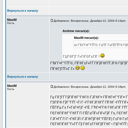
Вернуться к началу
MaxiM
Добавлено: Воскресенье, Декабря 12, 2004 6:14pm
З
Гость
Andrew писал(а):
MaxiM писал(а):
to ГЂГ­Г¤Г°ГҐГ©: Г±ГЇГ Г±ГЁГЎГ® Г§Г
ГЏГ®Г¦Г Г«ГіГ©Г±ГІГ !
ГЂГ­Г¤Г°ГҐГ©, ГЇГ®Г±Г«ГҐ ГІГўГ®ГҐГЈГ® Г§ГўГ
ГЇГ®Г¦ГҐГ«Г Г«
Вернуться к началу
MaxiM
Добавлено: Воскресенье, Декабря 12, 2004 6:18pm
З
Гость
Гџ ГіГ¦ГҐ ГўГІГ®Г°Г®Г© ГЈГ®Г¤ ГЇГ®Г¤Г°ГїГ¤ Г
ГЅГІГ® ГўГ°ГҐГ¬Гї Г¬Г­Г®ГЈГ®ГҐ ГЇГ®Г¬ГҐГ­ГїГ
ГЁГїГµ Г± Г«ГѕГ¤ГјГ¬ГЁ. ГЋГ¤Г­Г® Г®Г±ГІГ ГҐГІ
ГЄГ®ГІГ®Г°Г®ГҐ Гї ГЁГ±ГЇГ»ГІГ»ГўГ Гѕ, ГЄГ®Г
ГЈГ¤ГҐ Гї Г¬Г®ГЈГі ГЈГ®ГўГ®Г°ГЁГІГј Г±Г® Г
ГЄГ®ГІГ®Г°Г»ГҐ Гў Г®Г±Г­Г®ГўГ­Г®Г¬ Г§Г¤ГҐГ±Г