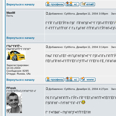
Вернуться к началу
MaxiM
Добавлено: Суббота, Декабря 11, 2004 3:08pm
Заго
Гость
Г‘ГЇГ Г±ГЁГЎГ® Г§Г ГЇГ®Г§Г¤Г°Г ГўГ«ГҐГ­ГЁГї
Г¬Г­ГҐ Г±ГҐГ©Г·Г Г± ГµГ®Г·ГҐГІГ±Гї ГЎГ®Г«Гј
Вернуться к началу
ГЂГ°ГІГҐГ¬
Добавлено: Суббота, Декабря 11, 2004 3:14pm
Заго
ГЊГ®Г¤ГҐГ°Г ГІГ®Г°
ГЊГ ГЄГ±ГЁГ¬!!! ГЏГ®Г§Г¤Г°Г ГўГ«ГїГѕ ГІГҐГЎГї 
ГЁГ±ГЇГ®Г«Г­ГҐГ­ГЁГї Г¦ГҐГ«Г Г­ГЁГ© ГЁ, ГІГёГ
Зарегистрирован:
10.03.2003
Сообщения: 8295
Откуда: Russia, Ufa
Вернуться к началу
FFresh
Добавлено: Суббота, Декабря 11, 2004 4:27pm
Заго
Г†ГЁГІГҐГ«Гј ГґГ®Г°ГіГ¬Г
Г€ Гї ГµГ®ГІГҐГ« ГЎГ» ГЇГ°ГЁГ±Г®ГҐГ¤ГЁГ­ГЁГІ
ГЅГІГ®Г¬ ГґГ®Г°ГіГ¬ГҐ
Г‘ Г¤Г­ВёГ¬ ГђГ®Г¦Г¤ГҐГ­ГЁГї!!!