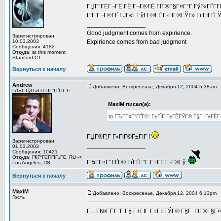
ГЏГ°ГЁГ¬ГЁ ГЁ Г¬Г®ГЁ ГЇГ®Г§Г¤Г°Г ГўГ«ГҐГ­ГЁ
Г‘Г Г¬Г®ГҐ ГЈГ«Г ГўГ­Г®ГҐ Г·ГІГ®ГЎГ» Гі ГІГҐ
_________________
Good judgment comes from expirience.
Зарегистрирован:
10.03.2003
Expirience comes from bad judgment
Сообщения: 4182
Откуда: at this moment
Stamford CT
Вернуться к началу
Andrew
Добавлено: Воскресенье, Декабря 12, 2004 5:38am
З
ГѓГ«Г ГўГ­Г»Г© ГІГ°ГҐГЇГ Г·
MaxiM писал(а):
to ГЂГ­Г¤Г°ГҐГ©: Г±ГЇГ Г±ГЁГЎГ® Г§Г Г«ГЁГ·Г
ГЏГ®Г¦Г Г«ГіГ©Г±ГІГ !
Зарегистрирован:
_________________
01.03.2003
Сообщения: 10421
Откуда: Г€Г°ГЄГіГІГ±ГЄ, RU ->
ГЂГ­Г¤Г°ГҐГ© ГѓГҐГ°Г Г±ГЁГ¬Г®Гў
Los Angeles, US
Вернуться к началу
MaxiM
Добавлено: Воскресенье, Декабря 12, 2004 6:13pm
З
Гость
Г…Г№ГҐ Г°Г Г§ Г±ГЇГ Г±ГЁГЎГ® Г§Г ГЇГ®Г§Г¤Г°Г 