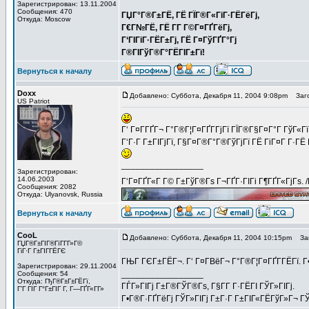
Зарегистрирован: 13.11.2004
Сообщения: 470
ГЏГ°Г®Г±ГЁ, ГЁ ГЇГ®Г«ГіГ·ГЁГёГј,
Откуда: Moscow
Г€Г№ГЁ, ГЁ Г­Г Г©Г¤ГҐГёГј,
Г‘ГІГіГ·ГЁГ±Гј, ГЁ Г¤ГўГҐГ°Гј
Г®ГІГўГ®Г°ГЁГІГ±Гї!
Вернуться к началу
Doxx
Добавлено: Суббота, Декабря 11, 2004 9:08pm
Заго
US Patriot
Г‘ Г¤Г­ГҐГ¬ Г°Г®Г¦Г¤ГҐГ­ГјГї ГЇГ®Г§Г¤Г°Г ГўГ«Гї
Г‘Г·Г Г±ГІГјГї, Г§Г¤Г®Г°Г®ГўГјГї ГЁ ГіГ¤Г Г·ГЁ 
_________________
Зарегистрирован:
14.06.2003
Г‘Г¤ГҐГ«Г Г© Г±ГўГ®Гѕ Г¬ГҐГ·ГІГі Г¶ГҐГ«ГјГѕ. 
Сообщения: 2082
Откуда: Ulyanovsk, Russia
Вернуться к началу
CooL
Добавлено: Суббота, Декабря 11, 2004 10:15pm
Заг
ГЏГ®Г±ГІГ®ГїГ­Г­Г»Г©
ГіГ·Г Г±ГІГ­ГЁГЄ
ГЊГ ГЄГ±ГЁГ¬. Г‘ Г¤Г­ВёГ¬ Г°Г®Г¦Г¤ГҐГ­ГЁГї. Г
Зарегистрирован: 29.11.2004
_________________
Сообщения: 54
Откуда: ГђГ®Г±Г±ГЁГї,
ГЃГ»ГІГј Г±Г®ГЎГ®Гѕ, Г§Г­Г Г·ГЁГІ ГЎГ»ГІГј.
Г’Г ГІГ Г°Г±ГІГ Г­, Г—ГҐГ«Г­Г»
Г•Г®Г·ГҐГёГј ГЎГ»ГІГј Г±Г·Г Г±ГІГ«ГЁГўГ»Г¬ ГЎ