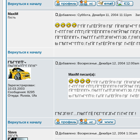
Вернуться к началу
MaxiM
Добавлено: Суббота, Декабря 11, 2004 11:11pm
Заго
Гость
Г‘ГЇГ Г±ГЁГЎГ® Г§Г ГЇГ®Г§Г¤Г°Г ГўГ
Г¬Г­ГҐ Г®Г·ГҐГ­Гј ГЇГ°ГЁГїГІГ­Г® Г®ГЎГ№Г ГІГј
ГЇГ°ГЁГїГІГ­Г». ГЊГ­ГҐ Г±ГҐГЈГ®Г¤Г­Гї 30. Г‚Г®ГІ
to ГЂГ­Г¤Г°ГҐГ©: Г±ГЇГ Г±ГЁГЎГ® Г§Г Г«ГЁГ·Г­Г
Вернуться к началу
ГЂГ°ГІГҐГ¬
Добавлено: Воскресенье, Декабря 12, 2004 12:00am
ГЊГ®Г¤ГҐГ°Г ГІГ®Г°
MaxiM писал(а):
Г‘ГЇГ Г±ГЁГЎГ® Г§Г ГЇГ®Г§Г¤Г°Г
Зарегистрирован:
Г¬Г­ГҐ Г®Г·ГҐГ­Гј ГЇГ°ГЁГїГІГ­Г® Г®ГЎГ№Г ГІ
10.03.2003
ГЇГ°ГЁГїГІГ­Г». ГЊГ­ГҐ Г±ГҐГЈГ®Г¤Г­Гї 30. Г‚Г®
Сообщения: 8295
Откуда: Russia, Ufa
to ГЂГ­Г¤Г°ГҐГ©: Г±ГЇГ Г±ГЁГЎГ® Г§Г Г«ГЁГ·Г
ГЋГЈГ®! Г…Г№ГҐ ГЁ ГЄГ°ГіГЈГ«Г Гї Г¤Г ГІГ !
Вернуться к началу
Slava
Добавлено: Воскресенье, Декабря 12, 2004 1:31am
З
ГЌГ‹ГЋ