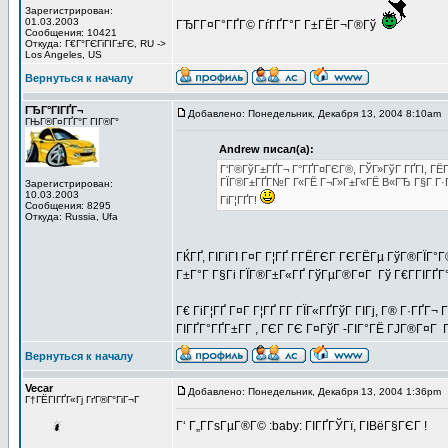
Зарегистрирован:
01.03.2003
ГЂГ­Г¤Г°ГҐГ© ГѓГҐГ°Г Г±ГЁГ¬Г®Гў
Сообщения: 10421
Откуда: Г€Г°ГЄГіГІГ±ГЄ, RU ->
Los Angeles, US
Вернуться к началу
ГЂГ°ГІГҐГ¬
Добавлено: Понедельник, Декабря 13, 2004 8:10am
ГЊГ®Г¤ГҐГ°Г ГІГ®Г°
Andrew писал(а):
Г‘Г®ГўГ±ГҐГ¬ Г°ГҐГ¤ГЄГ®, ГЎГ»ГўГ ГҐГІ, ГЁГ«
ГЇГ®Г±ГҐГ№Г Г«ГЁ Г¬Г»Г±Г«ГЁ В«ГЂ Г§Г Г·ГҐГ¬
Зарегистрирован:
10.03.2003
ГіГ¦ГҐГ­!
Сообщения: 8295
Откуда: Russia, Ufa
ГЌГҐ, ГІГіГІ Г¤Г Г¦ГҐ Г­ГЁГЄГ ГЄГЁГµ ГўГ®ГЇГ°
Г±Г°Г Г§Гі ГЇГ®Г±Г«ГҐ ГўГµГ®Г¤Г Гў Г€Г­ГІГҐГ°Г
Г€ ГіГ¦ГҐ Г¤Г Г¦ГҐ Г­Г ГЇГ«ГҐГўГ ГІГј, Г® Г·ГҐГ
ГІГҐГ°ГҐГ±Г­Г , ГЄГ ГЄ Г¤ГўГ -ГІГ°ГЁ ГЈГ®Г¤Г Г
Вернуться к началу
Vecar
Добавлено: Понедельник, Декабря 13, 2004 1:36pm
Г†ГЁГІГҐГ«Гј ГґГ®Г°ГіГ¬Г
Г‘ Г„Г­ГѕГµГ®Г© :baby: ГІГҐГЎГї, ГІВёГ§ГЄГ !
_________________