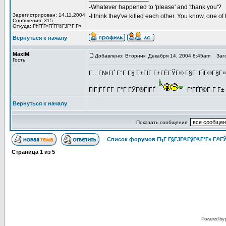
-Whatever happened to 'please' and 'thank you'?
Зарегистрирован: 14.11.2004
-I think they've killed each other. You know, one o
Сообщения: 315
Откуда: Г‡ГҐГ«ГҐГ­Г®ГЈГ°Г Г¤
Вернуться к началу
MaxiM
Добавлено: Вторник, Декабря 14, 2004 8:45am
Заго
Гость
Г…Г№ГҐ Г°Г Г§ Г±ГЇГ Г±ГЁГЎГ® Г§Г ГЇГ®Г§Г¤Г°Г
ГіГ¦ГҐ Г­Г Г°Г ГЎГ®ГІГҐ
Г‘ГҐГ©Г·Г Г± 
Вернуться к началу
Показать сообщения:
Список форумов ГђГ Г§ГЈГ®ГўГ®Г°Г» Г®ГЎ
Страница
1
из
5
Powered by