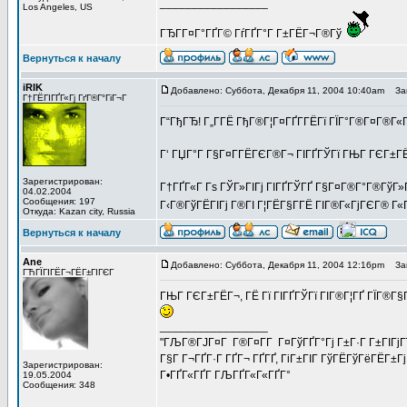
_________________
Los Angeles, US
ГЂГ­Г¤Г°ГҐГ© ГѓГҐГ°Г Г±ГЁГ¬Г®Гў
Вернуться к началу
iRIK
Добавлено: Суббота, Декабря 11, 2004 10:40am
Заг
Г†ГЁГІГҐГ«Гј ГґГ®Г°ГіГ¬Г
Г“ГђГЂ! Г„Г­ГЁ ГђГ®Г¦Г¤ГҐГ­ГЁГї ГЇГ°Г®Г¤Г®Г«Г¦
Г‘ ГЏГ°Г Г§Г¤Г­ГЁГЄГ®Г¬ ГІГҐГЎГї ГЊГ ГЄГ±Г
Зарегистрирован:
Г†ГҐГ«Г Гѕ ГЎГ»ГІГј ГІГҐГЎГҐ Г§Г¤Г®Г°Г®ГўГ»Г¬
04.02.2004
Сообщения: 197
Г‹Г®ГўГЁГІГј Г®ГІ Г¦ГЁГ§Г­ГЁ ГІГ®Г«ГјГЄГ® Г«Г
Откуда: Kazan city, Russia
Вернуться к началу
Ane
Добавлено: Суббота, Декабря 11, 2004 12:16pm
Заг
ГЋГЇГІГЁГ¬ГЁГ±ГІГЄГ
ГЊГ ГЄГ±ГЁГ¬, ГЁ Гї ГІГҐГЎГї ГІГ®Г¦ГҐ ГЇГ®Г§Г
_________________
"ГЉГ®ГЈГ¤Г Г®Г¤Г­Г Г¤ГўГҐГ°Гј Г±Г·Г Г±ГІГјГї Г
Г§Г Г¬ГҐГ·Г ГҐГ¬ ГҐГҐ, ГіГ±ГІГ ГўГЁГўГёГЁГ±Гј
Зарегистрирован:
Г•ГҐГ«ГҐГ­ ГЉГҐГ«Г«ГҐГ°
19.05.2004
Сообщения: 348