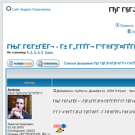
ГђГ Г§Г
Сайт Андрея Герасимова
Правила
П
ГЊГ ГЄГ±ГЁГ¬ - Г± Г„Г­ГҐГ¬ Г°Г®Г¦Г¤ГҐГ­
На страницу
1
,
2
,
3
,
4
,
5
След.
Список форумов ГђГ Г§ГЈГ®ГўГ®Г°Г» Г®ГЎ
Автор
Andrew
Добавлено: Суббота, Декабря 11, 2004 5:01am
Загол
ГѓГ«Г ГўГ­Г»Г© ГІГ°ГҐГЇГ Г·
ГЊГ ГЄГ±ГЁГ¬ - ГўГ±ГҐГЈГ® ГІГҐГЎГҐ Г­Г ГЁГ«
Г‘Г Г¬Г®ГҐ ГЈГ«Г ГўГ­Г®ГҐ - Г·ГІГ®ГЎГ» Г®Г±Г
Зарегистрирован:
01.03.2003
Сообщения: 10421
Откуда: Г€Г°ГЄГіГІГ±ГЄ, RU ->