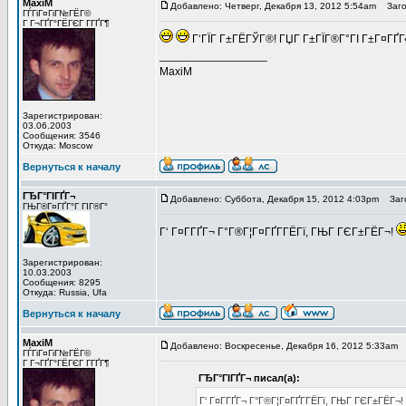
MaxiM
Добавлено: Четверг, Декабря 13, 2012 5:54am
Загол
ГЃГіГ¤ГіГ№ГЁГ©
Г Г¬ГҐГ°ГЁГЄГ Г­ГҐГ¶
Г‘ГЇГ Г±ГЁГЎГ®! ГЏГ Г±ГЇГ®Г°ГІ Г±Г¤ГҐГ«
_________________
MaxiM
Зарегистрирован:
03.06.2003
Сообщения: 3546
Откуда: Moscow
Вернуться к началу
ГЂГ°ГІГҐГ¬
Добавлено: Суббота, Декабря 15, 2012 4:03pm
Заго
ГЊГ®Г¤ГҐГ°Г ГІГ®Г°
Г‘ Г¤Г­ГҐГ¬ Г°Г®Г¦Г¤ГҐГ­ГЁГї, ГЊГ ГЄГ±ГЁГ¬!
Зарегистрирован:
10.03.2003
Сообщения: 8295
Откуда: Russia, Ufa
Вернуться к началу
MaxiM
Добавлено: Воскресенье, Декабря 16, 2012 5:33am
З
ГЃГіГ¤ГіГ№ГЁГ©
Г Г¬ГҐГ°ГЁГЄГ Г­ГҐГ¶
ГЂГ°ГІГҐГ¬ писал(а):
Г‘ Г¤Г­ГҐГ¬ Г°Г®Г¦Г¤ГҐГ­ГЁГї, ГЊГ ГЄГ±ГЁГ¬!