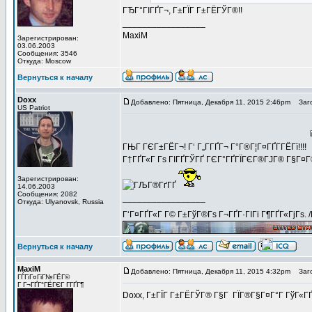
ГЂГ°ГІГҐГ¬, Г±ГЇГ Г±ГЁГЎГ®!!
_________________
MaxiM
Зарегистрирован:
03.06.2003
Сообщения: 3546
Откуда: Moscow
Вернуться к началу
Doxx
Добавлено: Пятница, Декабря 11, 2015 2:46pm
Заго
US Patriot
ГЊГ ГЄГ±ГЁГ¬! Г‘ Г„Г­ГҐГ¬ Г°Г®Г¦Г¤ГҐГ­ГЁГї!!!!
Г†ГҐГ«Г Гѕ ГІГҐГЎГҐ ГЄГ°ГҐГЇГЄГ®ГЈГ® Г§Г¤Г
Зарегистрирован:
14.06.2003
Сообщения: 2082
_________________
Откуда: Ulyanovsk, Russia
Г‘Г¤ГҐГ«Г Г© Г±ГўГ®Гѕ Г¬ГҐГ·ГІГі Г¶ГҐГ«ГјГѕ. 
Вернуться к началу
MaxiM
Добавлено: Пятница, Декабря 11, 2015 4:32pm
Заго
ГЃГіГ¤ГіГ№ГЁГ©
Г Г¬ГҐГ°ГЁГЄГ Г­ГҐГ¶
Doxx, Г±ГЇГ Г±ГЁГЎГ® Г§Г ГЇГ®Г§Г¤Г°Г ГўГ«ГҐГ