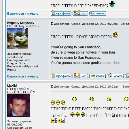
ГЂГ­Г¤Г°ГҐГ© ГѓГҐГ°Г Г±ГЁГ¬Г®Гў
Вернуться к началу
Evgeniy Malyshev
Добавлено: Среда, Декабря 12, 2012 6:20am
Заголо
Г†ГЁГІГҐГ«Гј ГґГ®Г°ГіГ¬Г
ГЂГ­Г¤Г°ГҐГ© - Г¦Г¤ГЁ ГЈГ®Г±ГІГҐГ©
_________________
If you`re going to San Francisco,
Be sure to wear some flowers in your hair
Зарегистрирован:
12.03.2012
If you`re going to San Francisco,
Сообщения: 450
You`re gonna meet some gentle people there
Откуда: Dm.-
Pomryaskino/Ulyanovsk,
Russia
Вернуться к началу
MaxiM
Добавлено: Среда, Декабря 12, 2012 10:21am
Загол
ГЃГіГ¤ГіГ№ГЁГ©
Г Г¬ГҐГ°ГЁГЄГ Г­ГҐГ¶
Г”Г®Г°ГіГ¬Г·Г Г­ГҐ, Г®ГЈГ°Г®Г¬Г­Г®ГҐ Г±ГЇГ Г
Г±Г¬ГҐГµГ
ГЋГ·ГҐГ­Гј ГЇГ°ГЁГїГІГ­Г®,
Зарегистрирован:
03.06.2003
Сообщения: 3546