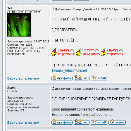
Tet
Добавлено: Среда, Декабря 12, 2012 5:49pm
Заголов
Г†ГЁГІГҐГ«Гј ГґГ®Г°ГіГ¬Г
Г‹ГіГ·ГёГҐ Г®ГЇГ®Г§Г¤Г ГІГј, Г·ГҐГ¬ ГІГ ГЄ ГЁ Г
Г„Г®ГЈГ®Г­ГїГѕ.
ГЊГ ГЄГ±ГЁГ¬.
Зарегистрирован: 18.07.2011
Сообщения: 1233
Откуда: Г“ГЄГ°Г ГЁГ­Г , Г­Г®
Г№Г ГўГ°ГҐГ¬ГҐГ­Г­Г® Гў
Г€ГІГ Г«ГЁГЁ
_________________
Г‡Г¤Г®Г°Г®ГўГјГї, Г¬ГЁГ°Г , ГіГ¤Г Г·ГЁ ГЁ Г¤
Tatiana_tetris@ukr.net
Вернуться к началу
Slava
Добавлено: Среда, Декабря 12, 2012 6:39pm
Заголо
ГЌГ‹ГЋ
Зарегистрирован:
Г„Г -Г¤Г ! ГЏГ®Г§Г¤Г°Г ГўГ«ГїГѕ ГЁ Г¤Г ГўГ Г©
10.03.2003
_________________
Сообщения: 4182
Откуда: at this moment
Good judgment comes from expirience.
Stamford CT
Expirience comes from bad judgment
Вернуться к началу