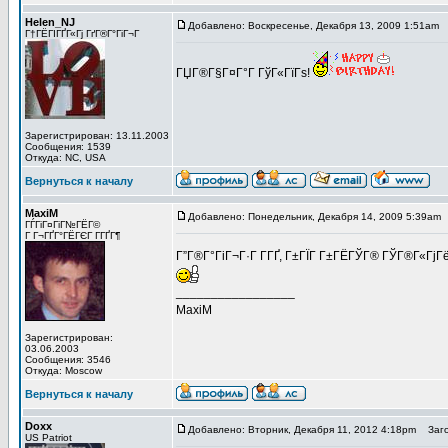
Helen_NJ
Добавлено: Воскресенье, Декабря 13, 2009 1:51am
З
Г†ГЁГІГҐГ«Гј ГґГ®Г°ГіГ¬Г
ГЏГ®Г§Г¤Г°Г ГўГ«ГїГѕ!
Зарегистрирован: 13.11.2003
Сообщения: 1539
Откуда: NC, USA
Вернуться к началу
MaxiM
Добавлено: Понедельник, Декабря 14, 2009 5:39am
ГЃГіГ¤ГіГ№ГЁГ©
Г Г¬ГҐГ°ГЁГЄГ Г­ГҐГ¶
Г”Г®Г°ГіГ¬Г·Г Г­ГҐ, Г±ГЇГ Г±ГЁГЎГ® ГЎГ®Г«ГјГёГ
_________________
MaxiM
Зарегистрирован:
03.06.2003
Сообщения: 3546
Откуда: Moscow
Вернуться к началу
Doxx
Добавлено: Вторник, Декабря 11, 2012 4:18pm
Заго
US Patriot