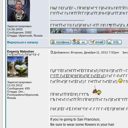
ГЊГ ГЄГ±ГЁГ¬, ГЇГ®Г§Г¤Г°Г ГўГ«ГїГѕ ГІГҐГЎГї 
Г†ГҐГ«Г Гѕ ГІГҐГЎГҐ ГўГ±ГҐГЈГ®-ГўГ±ГҐГЈГ® Г
_________________
Г‘Г¤ГҐГ«Г Г© Г±ГўГ®Гѕ Г¬ГҐГ·ГІГі Г¶ГҐГ«ГјГѕ. 
Зарегистрирован:
14.06.2003
Сообщения: 2082
Откуда: Ulyanovsk, Russia
Вернуться к началу
Evgeniy Malyshev
Добавлено: Вторник, Декабря 11, 2012 7:52pm
Заго
Г†ГЁГІГҐГ«Гј ГґГ®Г°ГіГ¬Г
ГЏГ°ГЁГ±Г®ГҐГ¤ГЁГ­ГїГѕГ±Гј ГЄГ® ГўГ±ГҐГ¬ 
Г°ГҐГ Г«ГЁГ§Г®ГўГ»ГўГ Г«ГЁГ±Гј
Г±Г Г¬Г»ГҐ Г§
Г±ГЎГ»ГўГ Г«ГЁГ±Гј Г Г¤ГҐГ«Г Г«ГЁГ±Гј
Г†Г
Зарегистрирован:
12.03.2012
Сообщения: 450
Откуда: Dm.-
ГЇГ®Г±ГҐГІГЁГІГј Г‘ГГЂ
Pomryaskino/Ulyanovsk,
Russia
ГЂ Г¤Г«Гї Г±ГҐГЎГї ГЇГ®Г¦ГҐГ«Г Гѕ ГўГ±ГІГ°ГҐ
Г®ГЈГЁГ¬ГЁ ГґГ®Г°ГіГ¬Г·Г Г­Г Г¬ГЁ ГўГ®Г®Г·Г
_________________
If you`re going to San Francisco,
Be sure to wear some flowers in your hair