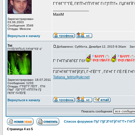
Г‘Г®Г°Г°ГЁ, ГІГҐГ«ГҐГґГ®Г­ Гі Г¦ГҐГ­Г». ГЏГ®ГЇ
_________________
MaxiM
Зарегистрирован:
03.06.2003
Сообщения: 3546
Откуда: Moscow
Вернуться к началу
Tet
Добавлено: Суббота, Декабря 12, 2015 8:34am
Заго
Г†ГЁГІГҐГ«Гј ГґГ®Г°ГіГ¬Г
Г‘ Г¤Г­ГѕГёГЄГ Г©!
_________________
Г‡Г¤Г®Г°Г®ГўГјГї, Г¬ГЁГ°Г , ГіГ¤Г Г·ГЁ ГЁ Г¤
Tatiana_tetris@ukr.net
Зарегистрирован: 18.07.2011
Сообщения: 1233
Откуда: Г“ГЄГ°Г ГЁГ­Г , Г­Г®
Г№Г ГўГ°ГҐГ¬ГҐГ­Г­Г® Гў
Г€ГІГ Г«ГЁГЁ
Вернуться к началу
Показать сообщения:
Список форумов ГђГ Г§ГЈГ®ГўГ®Г°Г» Г®ГЎ
Страница
4
из
5