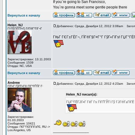
If you`re going to San Francisco,
You`re gonna meet some gentle people there
Вернуться к началу
Helen_NJ
Добавлено: Среда, Декабря 12, 2012 3:08am
Заголо
Г†ГЁГІГҐГ«Гј ГґГ®Г°ГіГ¬Г
ГЊГ ГЄГ±ГЁГ¬, ГЇГ®Г§Г¤Г°Г ГўГ«ГїГѕ! ГЏГ°ГЁГ
Зарегистрирован: 13.11.2003
Сообщения: 1539
Откуда: NC, USA
Вернуться к началу
Andrew
Добавлено: Среда, Декабря 12, 2012 4:23am
Заголо
ГѓГ«Г ГўГ­Г»Г© ГІГ°ГҐГЇГ Г·
Helen_NJ писал(а):
ГЏГ°ГЁГЈГ«Г ГёГ Гѕ ГІГҐГЎГї Гў ГЈГ®Г±ГІГЁ
Зарегистрирован:
01.03.2003
Сообщения: 10421
Откуда: Г€Г°ГЄГіГІГ±ГЄ, RU ->
Los Angeles, US
_________________