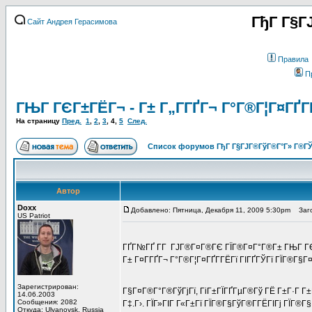
ГђГ Г§Г
Сайт Андрея Герасимова
Правила
П
ГЊГ ГЄГ±ГЁГ¬ - Г± Г„Г­ГҐГ¬ Г°Г®Г¦Г¤ГҐГ­
На страницу
Пред.
1
,
2
,
3
,
4
,
5
След.
Список форумов ГђГ Г§ГЈГ®ГўГ®Г°Г» Г®ГЎ
Автор
Doxx
Добавлено: Пятница, Декабря 11, 2009 5:30pm
Заго
US Patriot
ГҐГ№ГҐ Г­Г ГЈГ®Г¤Г®ГЄ ГЇГ®Г¤Г°Г®Г± ГЊГ Г
Г± Г¤Г­ГҐГ¬ Г°Г®Г¦Г¤ГҐГ­ГЁГї ГІГҐГЎГї ГЇГ®Г§Г¤
Зарегистрирован:
Г§Г¤Г®Г°Г®ГўГјГї, ГіГ±ГЇГҐГµГ®Гў ГЁ Г±Г·Г Г±Г
14.06.2003
Сообщения: 2082
Г‡.Г›. ГЇГ»ГІГ Г«Г±Гї ГЇГ®Г§ГўГ®Г­ГЁГІГј ГЇГ®Г§
Откуда: Ulyanovsk, Russia