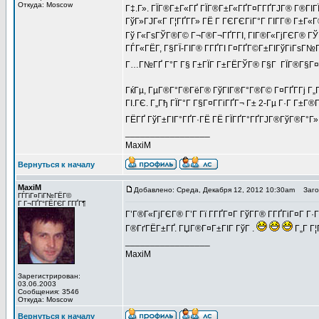
Откуда: Moscow
Г‡.Г». ГЇГ®Г±Г«ГҐ ГЇГ®Г±Г«ГҐГ¤Г­ГҐГЈГ® Г®ГІГ
ГўГ»ГЈГ«Г Г¦ГҐГ­Г» ГЁ Г ГЄГЄГіГ°Г ГІГ­Г® Г±Г«Г
Гў Г«ГѕГЎГ®Г© Г¬Г®Г¬ГҐГ­ГІ, ГІГ®Г«ГјГЄГ® ГЎГ
ГЃГ«ГЁГ­, Г§ГЇ-ГІГ® Г­ГҐГІ Г¤ГҐГ©Г±ГІГўГіГѕГ№
Г…Г№ГҐ Г°Г Г§ Г±ГЇГ Г±ГЁГЎГ® Г§Г ГЇГ®Г§Г¤Г
ГќГµ, ГµГ®Г°Г®ГёГ® ГўГІГ®Г°Г®Г© Г¤ГҐГ­Гј Г„Г
ГІ.ГЄ. Г„Гђ ГЇГ°Г Г§Г¤Г­ГіГҐГ¬ Г± 2-Гµ Г·Г Г±Г
ГЁГҐ ГўГ±ГІГ°ГҐГ·ГЁ ГЁ ГЇГҐГ°ГҐГЈГ®ГўГ®Г°Г», 
_________________
MaxiM
Вернуться к началу
MaxiM
Добавлено: Среда, Декабря 12, 2012 10:30am
Загол
ГЃГіГ¤ГіГ№ГЁГ©
Г Г¬ГҐГ°ГЁГЄГ Г­ГҐГ¶
Г’Г®Г«ГјГЄГ® Г’Г Гї Г­ГҐГ¤Г ГўГ­Г® Г­ГҐГіГ¤Г
Г®ГґГЁГ±ГҐ. ГЏГ®Г¤Г±ГІГ ГўГ .
Г„Г Г¦
_________________
MaxiM
Зарегистрирован:
03.06.2003
Сообщения: 3546
Откуда: Moscow
Вернуться к началу