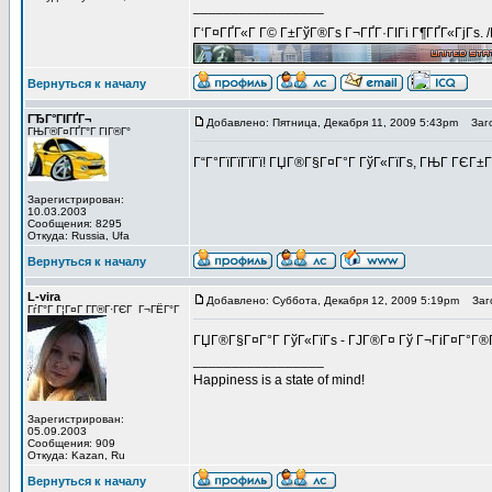
_________________
Г‘Г¤ГҐГ«Г Г© Г±ГўГ®Гѕ Г¬ГҐГ·ГІГі Г¶ГҐГ«ГјГѕ. 
Вернуться к началу
ГЂГ°ГІГҐГ¬
Добавлено: Пятница, Декабря 11, 2009 5:43pm
Заго
ГЊГ®Г¤ГҐГ°Г ГІГ®Г°
Г“Г°ГїГїГїГї! ГЏГ®Г§Г¤Г°Г ГўГ«ГїГѕ, ГЊГ ГЄГ±
Зарегистрирован:
10.03.2003
Сообщения: 8295
Откуда: Russia, Ufa
Вернуться к началу
L-vira
Добавлено: Суббота, Декабря 12, 2009 5:19pm
Заго
ГѓГ°Г Г¦Г¤Г Г­Г®Г·ГЄГ Г¬ГЁГ°Г
ГЏГ®Г§Г¤Г°Г ГўГ«ГїГѕ - ГЈГ®Г¤ Гў Г¬ГіГ¤Г°Г®Г
_________________
Happiness is a state of mind!
Зарегистрирован:
05.09.2003
Сообщения: 909
Откуда: Kazan, Ru
Вернуться к началу